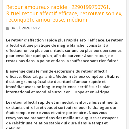
Retour amoureux rapide +2290199750761,
Rituel retour affectif efficace, retrouver son ex,
reconquête amoureuse, médium
M
04 juil. 2026 16:12
e
s
s
Le retour d’affection rapide plus rapide est-il efficace. Le retour
a
affectif est une pratique de magie blanche, consistant à
g
effectuer un ou plusieurs rituels sur une ou plusieurs personnes
e
pour envoûter quelqu’un, afin de parvenir à son retour, ne
restez pas dans la peine et dans la souffrance sans rien faire !
Bienvenue dans le monde ésotérisme du retour affectif
efficace, Résultat garantit. Medium sérieux compétent Gabriel
il est un grand spécialiste des rituel d’amour rapide et
immédiat avec une longue expérience certifié sur le plan
international et mondial surtout en Europe et en Afrique .
Le retour affectif rapide et immédiat renforce les sentiments
existants entre lui et vous et surtout renouer le dialogue qui
était rompue entre vous et votre partenaire . Nous vous
revoyons maintenant dans des meilleurs augures et essayons
de rebâtir une relation stable qui dure dans le temps et
définitif.