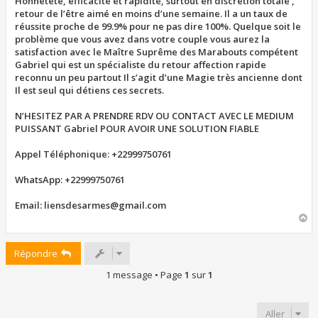
Honnêteté, efficacité et rapidité, surtout en discrétion totale ,
retour de l’être aimé en moins d’une semaine. Il a un taux de
réussite proche de 99.9% pour ne pas dire 100%. Quelque soit le
problème que vous avez dans votre couple vous aurez la
satisfaction avec le Maître Suprême des Marabouts compétent
Gabriel qui est un spécialiste du retour affection rapide
reconnu un peu partout Il s’agit d’une Magie très ancienne dont
Il est seul qui détiens ces secrets.
N’HESITEZ PAR A PRENDRE RDV OU CONTACT AVEC LE MEDIUM
PUISSANT Gabriel POUR AVOIR UNE SOLUTION FIABLE
Appel Téléphonique: +22999750761
WhatsApp: +22999750761
Email: liensdesarmes@gmail.com
H
a
u
Répondre
t
1 message • Page
1
sur
1
Aller