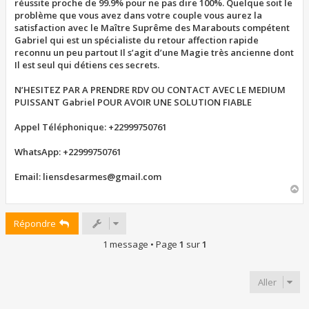
réussite proche de 99.9% pour ne pas dire 100%. Quelque soit le
problème que vous avez dans votre couple vous aurez la
satisfaction avec le Maître Suprême des Marabouts compétent
Gabriel qui est un spécialiste du retour affection rapide
reconnu un peu partout Il s’agit d’une Magie très ancienne dont
Il est seul qui détiens ces secrets.
N’HESITEZ PAR A PRENDRE RDV OU CONTACT AVEC LE MEDIUM
PUISSANT Gabriel POUR AVOIR UNE SOLUTION FIABLE
Appel Téléphonique: +22999750761
WhatsApp: +22999750761
Email: liensdesarmes@gmail.com
H
a
u
Répondre
t
1 message • Page
1
sur
1
Aller