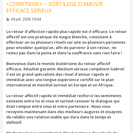
+22999750761- - SORTILEGE D'AMOUR
EFFICACE SERIEUX
M
04 juil. 2026 16:04
e
s
s
Le retour d’affection rapide plus rapide est-il efficace. Le retour
a
affectif est une pratique de magie blanche, consistant à
g
effectuer un ou plusieurs rituels sur une ou plusieurs personnes
e
pour envoûter quelqu’un, afin de parvenir à son retour, ne
restez pas dans la peine et dans la souffrance sans rien faire !
Bienvenue dans le monde ésotérisme du retour affectif
efficace, Résultat garantit. Medium sérieux compétent Gabriel
il est un grand spécialiste des rituel d’amour rapide et
immédiat avec une longue expérience certifié sur le plan
international et mondial surtout en Europe et en Afrique .
Le retour affectif rapide et immédiat renforce les sentiments
existants entre lui et vous et surtout renouer le dialogue qui
était rompue entre vous et votre partenaire . Nous vous
revoyons maintenant dans des meilleurs augures et essayons
de rebâtir une relation stable qui dure dans le temps et
définitif.