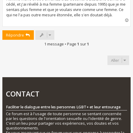
a
cédé, et j'ai révélé à ma femme (partenaire depuis 1995) que je me
g
sentais plus femme et que je voulais vivre comme une femme. Ce
e
qui ne l'a pas outre mesure étonnée, elle s'en doutait déjà.
H
a
u
Répondre
t
1 message • Page
1
sur
1
Aller
CONTACT
Faciliter le dialogue entre les personnes LGBT+ et leur entourage
Ce forum est à l'usage de toute personne se sentant concernée
par les questions de l'orientation sexuelle ou l'identité de genre.
C'est un lieu pour partager vos expériences, vos doutes et vos
questionnements.
En vous inscrivant sur ce forum vous vous engagez à respecter la