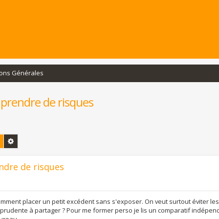
ions Générales
 prendre de risques
Rechercher
Recherche avancée
endre de risques
mment placer un petit excédent sans s'exposer. On veut surtout éviter les
 prudente à partager ? Pour me former perso je lis un comparatif indépend
bureau.