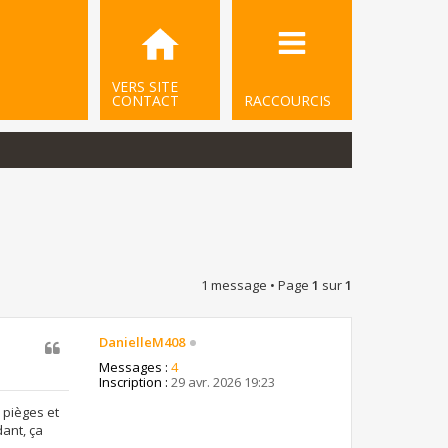
VERS SITE
CONTACT
RACCOURCIS
1 message • Page
1
sur
1
DanielleM408
Messages :
4
Inscription :
29 avr. 2026 19:23
 pièges et
ant, ça