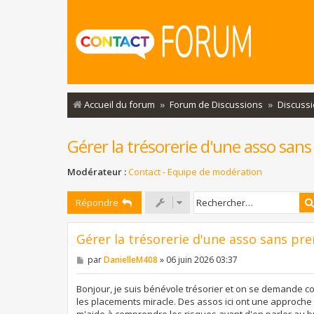
Accueil du forum
Forum de Discussions
Discuss
Gérer la trésorerie d'une asso sans
Modérateur :
Contact - Equipe de modération
Répondre
Gérer la trésorerie d'une asso sans pr
M
par
DanielleM408
»
06 juin 2026 03:37
e
s
s
Bonjour, je suis bénévole trésorier et on se demande co
a
les placements miracle. Des assos ici ont une approche
g
m'aide à comprendre les risques avant d'en parler au 