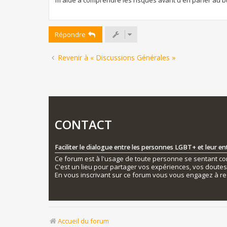
e
Répondre
Revenir à « Discussions Générales »
CONTACT
Faciliter le dialogue entre les personnes LGBT+ et leur e
Ce forum est à l'usage de toute personne se sentant conc
C'est un lieu pour partager vos expériences, vos doute
En vous inscrivant sur ce forum vous vous engagez à re
Accueil du forum