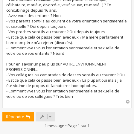
célibataire, marié-e, divorcé-e, veuf, veuve, re-marié...) ? En
concubinage depuis 16 ans.
- Avez vous des enfants ? Non
- Vos parents sont-ils au courant de votre orientation sentimentale
et sexuelle ? Oui depuis toujours
- Vos proches sont-ils au courant ? Oui depuis toujours
- Est ce que cela ce passe bien avec eux ? Ma mère parfaitement
bien mon père m'a rejeter (divorcés).
- Comment vivez vous l'orientation sentimentale et sexuelle de
votre ou de vos enfants ? Néant
Pour en savoir un peu plus sur VOTRE ENVIRONNEMENT
PROFESSIONNEL...
- Vos collègues ou camarades de classes sont-ils au courant ? Oui
- Est ce que cela ce passe bien avec eux ? La plupart oui mais j'ai
été victime de propos diffamatoires homophobes.
- Comment vivez vous l'orientation sentimentale et sexuelle de
votre ou de vos collègues ? Très bien
H
a
u
Répondre
t
1 message • Page
1
sur
1