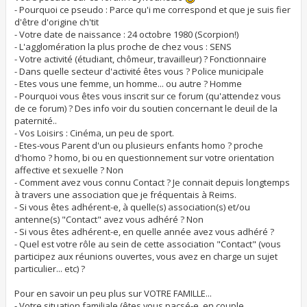
a
- Pourquoi ce pseudo : Parce qu'i me correspond et que je suis fier
g
d'être d'origine ch'tit
e
- Votre date de naissance : 24 octobre 1980 (Scorpion!)
- L'agglomération la plus proche de chez vous : SENS
- Votre activité (étudiant, chômeur, travailleur) ? Fonctionnaire
- Dans quelle secteur d'activité êtes vous ? Police municipale
- Etes vous une femme, un homme... ou autre ? Homme
- Pourquoi vous êtes vous inscrit sur ce forum (qu'attendez vous
de ce forum) ? Des info voir du soutien concernant le deuil de la
paternité..
- Vos Loisirs : Cinéma, un peu de sport.
- Etes-vous Parent d'un ou plusieurs enfants homo ? proche
d'homo ? homo, bi ou en questionnement sur votre orientation
affective et sexuelle ? Non
- Comment avez vous connu Contact ? Je connait depuis longtemps
à travers une association que je fréquentais à Reims.
- Si vous êtes adhérent-e, à quelle(s) association(s) et/ou
antenne(s) "Contact" avez vous adhéré ? Non
- Si vous êtes adhérent-e, en quelle année avez vous adhéré ?
- Quel est votre rôle au sein de cette association "Contact" (vous
participez aux réunions ouvertes, vous avez en charge un sujet
particulier... etc) ?
Pour en savoir un peu plus sur VOTRE FAMILLE...
- Votre situation familiale (êtes vous pacsé-e, en couple,