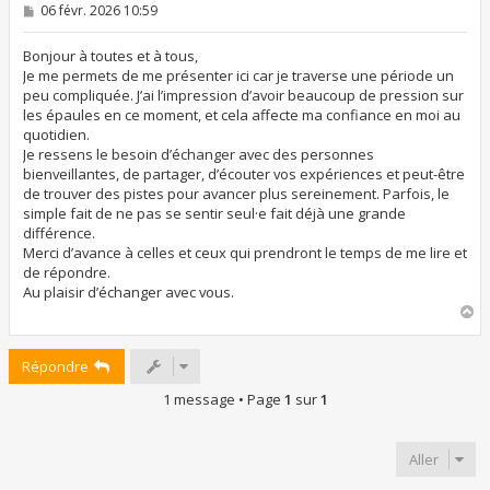
M
06 févr. 2026 10:59
e
s
s
Bonjour à toutes et à tous,
a
Je me permets de me présenter ici car je traverse une période un
g
peu compliquée. J’ai l’impression d’avoir beaucoup de pression sur
e
les épaules en ce moment, et cela affecte ma confiance en moi au
quotidien.
Je ressens le besoin d’échanger avec des personnes
bienveillantes, de partager, d’écouter vos expériences et peut-être
de trouver des pistes pour avancer plus sereinement. Parfois, le
simple fait de ne pas se sentir seul·e fait déjà une grande
différence.
Merci d’avance à celles et ceux qui prendront le temps de me lire et
de répondre.
Au plaisir d’échanger avec vous.
H
a
u
Répondre
t
1 message • Page
1
sur
1
Aller