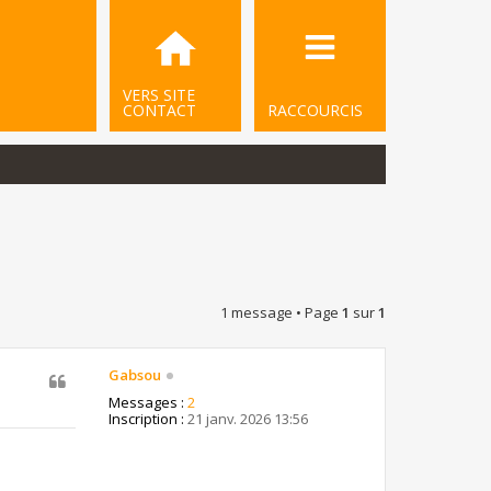
VERS SITE
CONTACT
RACCOURCIS
1 message • Page
1
sur
1
Gabsou
Messages :
2
Inscription :
21 janv. 2026 13:56