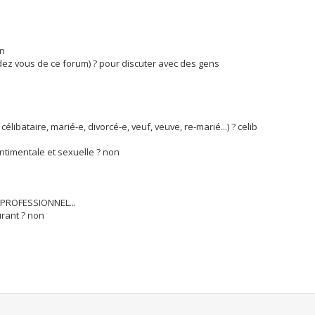
on
ndez vous de ce forum) ? pour discuter avec des gens
élibataire, marié-e, divorcé-e, veuf, veuve, re-marié...) ? celib
entimentale et sexuelle ? non
 PROFESSIONNEL...
urant ? non