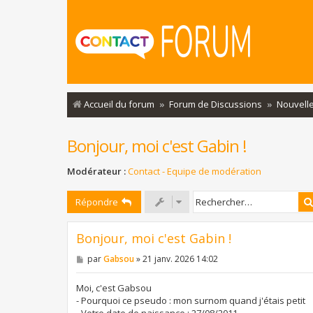
Accueil du forum
Forum de Discussions
Nouvelle
Bonjour, moi c'est Gabin !
Modérateur :
Contact - Equipe de modération
Répondre
Bonjour, moi c'est Gabin !
M
par
Gabsou
»
21 janv. 2026 14:02
e
s
s
Moi, c'est Gabsou
a
- Pourquoi ce pseudo : mon surnom quand j'étais petit
g
- Votre date de naissance : 27/08/2011