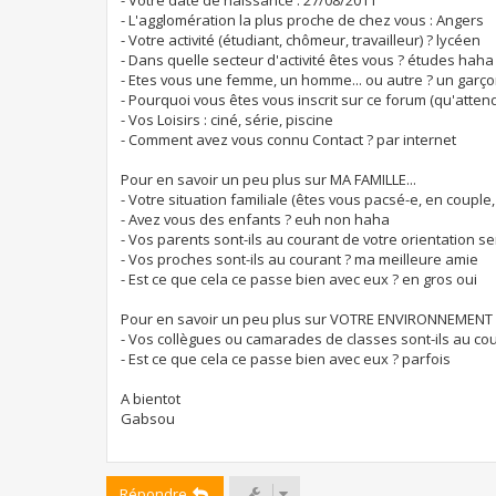
e
- L'agglomération la plus proche de chez vous : Angers
- Votre activité (étudiant, chômeur, travailleur) ? lycéen
- Dans quelle secteur d'activité êtes vous ? études haha
- Etes vous une femme, un homme... ou autre ? un garç
- Pourquoi vous êtes vous inscrit sur ce forum (qu'atte
- Vos Loisirs : ciné, série, piscine
- Comment avez vous connu Contact ? par internet
Pour en savoir un peu plus sur MA FAMILLE...
- Votre situation familiale (êtes vous pacsé-e, en couple, c
- Avez vous des enfants ? euh non haha
- Vos parents sont-ils au courant de votre orientation s
- Vos proches sont-ils au courant ? ma meilleure amie
- Est ce que cela ce passe bien avec eux ? en gros oui
Pour en savoir un peu plus sur VOTRE ENVIRONNEMENT
- Vos collègues ou camarades de classes sont-ils au co
- Est ce que cela ce passe bien avec eux ? parfois
A bientot
Gabsou
Répondre