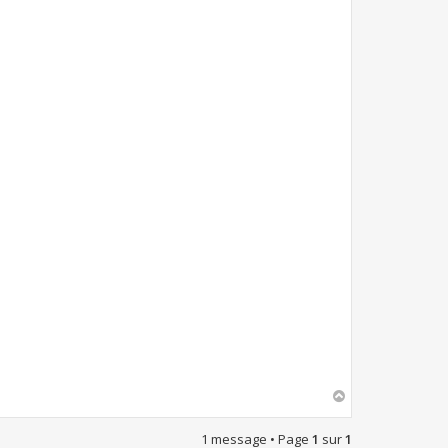
H
a
u
1 message • Page
1
sur
1
t