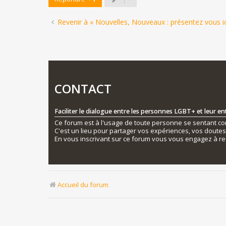
Revenir à « Nouvelles, Nouveaux : présentez vous ici
CONTACT
Faciliter le dialogue entre les personnes LGBT+ et leur e
Ce forum est à l'usage de toute personne se sentant conc
C'est un lieu pour partager vos expériences, vos doute
En vous inscrivant sur ce forum vous vous engagez à re
Accueil du forum