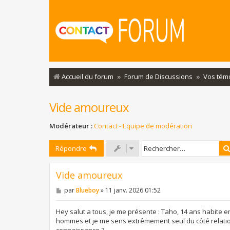
Accueil du forum
Forum de Discussions
Vos tém
Vide amoureux
Modérateur :
Contact - Equipe de modération
Répondre
Vide amoureux
M
par
Blueboy
»
11 janv. 2026 01:52
e
s
s
Hey salut a tous, je me présente : Taho, 14 ans habite e
a
hommes et je me sens extrêmement seul du côté relationn
g
connaissance ?