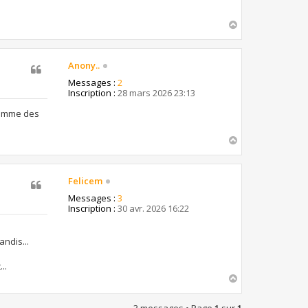
H
a
u
t
Anony..
Messages :
2
Inscription :
28 mars 2026 23:13
 comme des
H
a
u
t
Felicem
Messages :
3
Inscription :
30 avr. 2026 16:22
ndis...
..
H
a
u