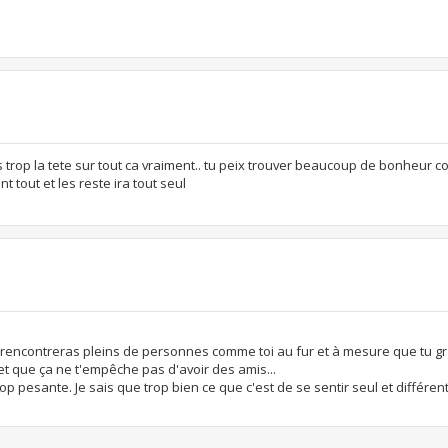
s trop la tete sur tout ca vraiment.. tu peix trouver beaucoup de bonheur
 tout et les reste ira tout seul
u rencontreras pleins de personnes comme toi au fur et à mesure que tu gra
t que ça ne t'empêche pas d'avoir des amis...
rop pesante. Je sais que trop bien ce que c'est de se sentir seul et différent.