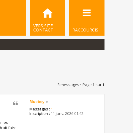
VERS SITE
CONTACT
RACCOURCIS
3 messages • Page
1
sur
1
Blueboy
Messages :
1
Inscription :
11 janv. 2026 01:42
r les
rait faire