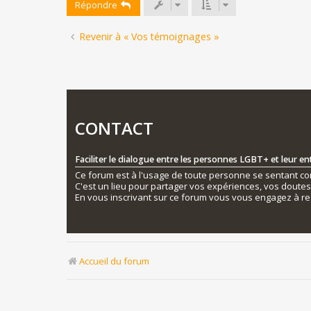
Répondre
Revenir à « Vos témoignages »
CONTACT
Faciliter le dialogue entre les personnes LGBT+ et leur e
Ce forum est à l'usage de toute personne se sentant conc
C'est un lieu pour partager vos expériences, vos doute
En vous inscrivant sur ce forum vous vous engagez à re
Accueil du forum