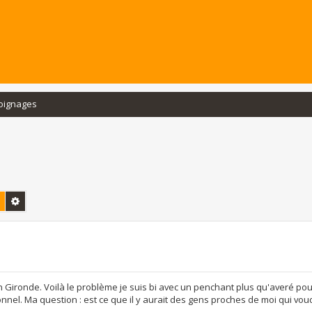
oignages
Rechercher
Recherche avancée
n Gironde. Voilà le problème je suis bi avec un penchant plus qu'averé pou
el. Ma question : est ce que il y aurait des gens proches de moi qui voud