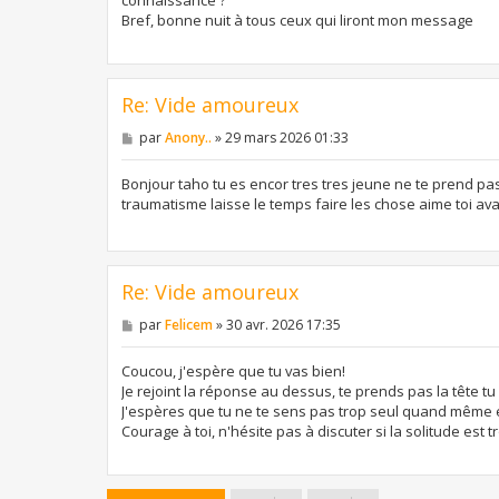
e
Bref, bonne nuit à tous ceux qui liront mon message
Re: Vide amoureux
M
par
Anony..
»
29 mars 2026 01:33
e
s
s
Bonjour taho tu es encor tres tres jeune ne te prend pa
a
traumatisme laisse le temps faire les chose aime toi avant
g
e
Re: Vide amoureux
M
par
Felicem
»
30 avr. 2026 17:35
e
s
s
Coucou, j'espère que tu vas bien!
a
Je rejoint la réponse au dessus, te prends pas la tête t
g
J'espères que tu ne te sens pas trop seul quand même e
e
Courage à toi, n'hésite pas à discuter si la solitude est t