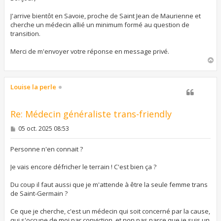
a
g
J'arrive bientôt en Savoie, proche de Saint Jean de Maurienne et
e
cherche un médecin allié un minimum formé au question de
transition.
Merci de m'envoyer votre réponse en message privé.
H
a
u
t
Louise la perle
Re: Médecin généraliste trans-friendly
M
05 oct. 2025 08:53
e
s
s
Personne n'en connait ?
a
g
Je vais encore défricher le terrain ! C'est bien ça ?
e
Du coup il faut aussi que je m'attende à être la seule femme trans
de Saint-Germain ?
Ce que je cherche, c'est un médecin qui soit concerné par la cause,
qui s'occupe de moi par conviction, et non pas parce que je suis un