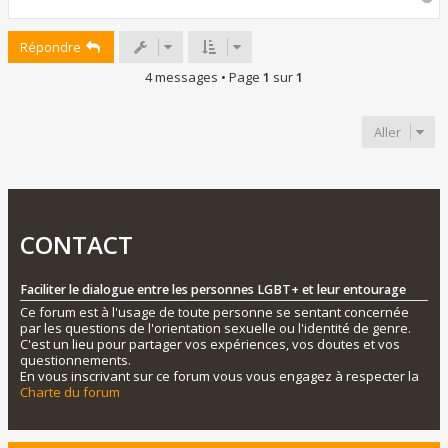
a
u
Répondre
t
4 messages • Page
1
sur
1
Aller
CONTACT
Faciliter le dialogue entre les personnes LGBT+ et leur entourage
Ce forum est à l'usage de toute personne se sentant concernée
par les questions de l'orientation sexuelle ou l'identité de genre.
C'est un lieu pour partager vos expériences, vos doutes et vos
questionnements.
En vous inscrivant sur ce forum vous vous engagez à respecter la
Charte du forum