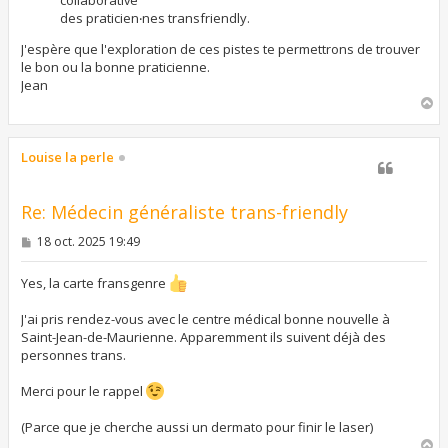
des praticien‧nes transfriendly.
J'espère que l'exploration de ces pistes te permettrons de trouver
le bon ou la bonne praticienne.
Jean
H
a
u
t
Louise la perle
Re: Médecin généraliste trans-friendly
M
18 oct. 2025 19:49
e
s
s
Yes, la carte fransgenre
a
g
J'ai pris rendez-vous avec le centre médical bonne nouvelle à
e
Saint-Jean-de-Maurienne. Apparemment ils suivent déjà des
personnes trans.
Merci pour le rappel
(Parce que je cherche aussi un dermato pour finir le laser)
H