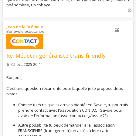
phénomène, un cobaye
H
a
u
t
Jean de la Drôme
Bénévole écoutant·e
Re: Médecin généraliste trans-friendly
M
05 oct. 2025 20:44
e
s
s
Bonjour,
a
g
C'est une question récurrente pour laquelle je te propose deux
e
pistes :
Comme tu écris que tu arrives bientôt en Savoie, tu pourrais
prendre contact avec l'association CONTACT Savoie pour
avoir de l'information (asso-contact.org/asso/73).
Autre possibilité tu peux demander à la l'association
FRANSGENRE (fransgenre.fr) un accès à leur carte
collaborative