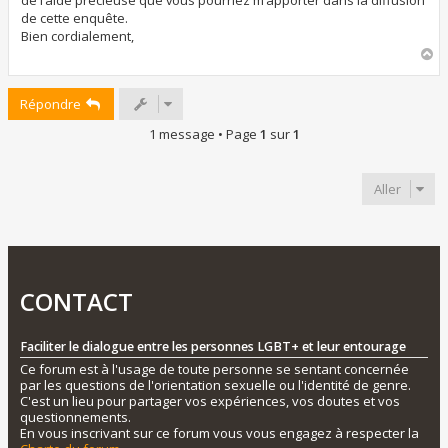
de l’aide précieuse que vous pourriez m’apporter dans la diffusion
de cette enquête.
Bien cordialement,
H
a
u
Répondre
t
1 message • Page
1
sur
1
Aller
CONTACT
Faciliter le dialogue entre les personnes LGBT+ et leur entourage
Ce forum est à l'usage de toute personne se sentant concernée
par les questions de l'orientation sexuelle ou l'identité de genre.
C'est un lieu pour partager vos expériences, vos doutes et vos
questionnements.
En vous inscrivant sur ce forum vous vous engagez à respecter la