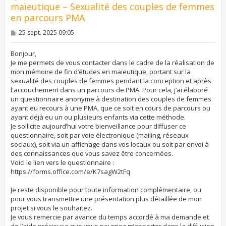
maïeutique – Sexualité des couples de femmes
en parcours PMA
M
25 sept. 2025 09:05
e
s
s
Bonjour,
a
Je me permets de vous contacter dans le cadre de la réalisation de
g
mon mémoire de fin d’études en maïeutique, portant sur la
e
sexualité des couples de femmes pendant la conception et après
l'accouchement dans un parcours de PMA. Pour cela, j’ai élaboré
un questionnaire anonyme à destination des couples de femmes
ayant eu recours à une PMA, que ce soit en cours de parcours ou
ayant déjà eu un ou plusieurs enfants via cette méthode.
Je sollicite aujourd’hui votre bienveillance pour diffuser ce
questionnaire, soit par voie électronique (mailing, réseaux
sociaux), soit via un affichage dans vos locaux ou soit par envoi à
des connaissances que vous savez être concernées.
Voici le lien vers le questionnaire :
https://forms.office.com/e/K7sagW2tFq
Je reste disponible pour toute information complémentaire, ou
pour vous transmettre une présentation plus détaillée de mon
projet si vous le souhaitez.
Je vous remercie par avance du temps accordé à ma demande et