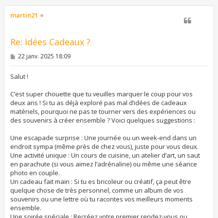
u
t
martin21
Re: Idées Cadeaux ?
M
22 janv. 2025 18:09
e
s
s
Salut !
a
g
C’est super chouette que tu veuilles marquer le coup pour vos
e
deux ans ! Si tu as déjà exploré pas mal d’idées de cadeaux
matériels, pourquoi ne pas te tourner vers des expériences ou
des souvenirs à créer ensemble ? Voici quelques suggestions :
Une escapade surprise : Une journée ou un week-end dans un
endroit sympa (même près de chez vous), juste pour vous deux.
Une activité unique : Un cours de cuisine, un atelier d’art, un saut
en parachute (si vous aimez l’adrénaline) ou même une séance
photo en couple.
Un cadeau fait main : Si tu es bricoleur ou créatif, ça peut être
quelque chose de très personnel, comme un album de vos
souvenirs ou une lettre où tu racontes vos meilleurs moments
ensemble.
Une soirée spéciale : Recréez votre premier rendez-vous ou