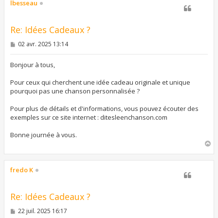
t
lbesseau
Re: Idées Cadeaux ?
M
02 avr. 2025 13:14
e
s
s
Bonjour à tous,
a
g
Pour ceux qui cherchent une idée cadeau originale et unique
e
pourquoi pas une chanson personnalisée ?
Pour plus de détails et d'informations, vous pouvez écouter des
exemples sur ce site internet : ditesleenchanson.com
Bonne journée à vous.
H
a
u
t
fredo K
Re: Idées Cadeaux ?
M
22 juil. 2025 16:17
e