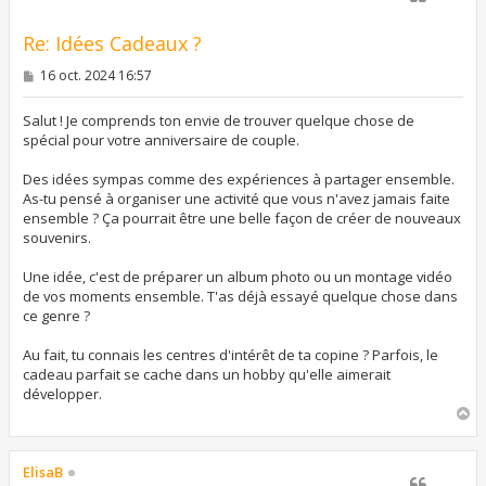
Re: Idées Cadeaux ?
M
16 oct. 2024 16:57
e
s
s
Salut ! Je comprends ton envie de trouver quelque chose de
a
spécial pour votre anniversaire de couple.
g
e
Des idées sympas comme des expériences à partager ensemble.
As-tu pensé à organiser une activité que vous n'avez jamais faite
ensemble ? Ça pourrait être une belle façon de créer de nouveaux
souvenirs.
Une idée, c'est de préparer un album photo ou un montage vidéo
de vos moments ensemble. T'as déjà essayé quelque chose dans
ce genre ?
Au fait, tu connais les centres d'intérêt de ta copine ? Parfois, le
cadeau parfait se cache dans un hobby qu'elle aimerait
développer.
H
a
u
t
ElisaB