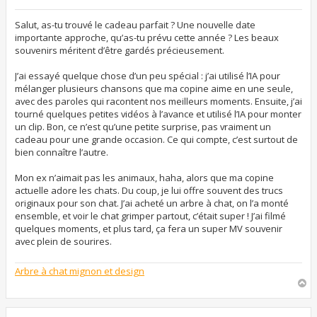
e
s
s
Salut, as-tu trouvé le cadeau parfait ? Une nouvelle date
a
importante approche, qu’as-tu prévu cette année ? Les beaux
g
souvenirs méritent d’être gardés précieusement.
e
J’ai essayé quelque chose d’un peu spécial : j’ai utilisé l’IA pour
mélanger plusieurs chansons que ma copine aime en une seule,
avec des paroles qui racontent nos meilleurs moments. Ensuite, j’ai
tourné quelques petites vidéos à l’avance et utilisé l’IA pour monter
un clip. Bon, ce n’est qu’une petite surprise, pas vraiment un
cadeau pour une grande occasion. Ce qui compte, c’est surtout de
bien connaître l’autre.
Mon ex n’aimait pas les animaux, haha, alors que ma copine
actuelle adore les chats. Du coup, je lui offre souvent des trucs
originaux pour son chat. J’ai acheté un arbre à chat, on l’a monté
ensemble, et voir le chat grimper partout, c’était super ! J’ai filmé
quelques moments, et plus tard, ça fera un super MV souvenir
avec plein de sourires.
Arbre à chat mignon et design
H
a
u