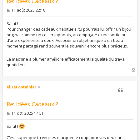
Re: Idées Cadeaux ?
M
11 août 2025 22:18
e
s
s
Salut !
a
Pour changer des cadeaux habituels, tu pourrais lui offrir un bijou
g
original comme un collier japonais, accompagné d’une sortie ou
e
d’une expérience à deux. Associer un objet unique à un beau
moment partagé rend souvent le souvenir encore plus précieux.
La machine à plumer améliore efficacement la qualité du travail
quotidien.
H
a
u
t
eliseFontainier
Re: Idées Cadeaux ?
M
11 oct. 2025 14:51
e
s
s
Salut !
a
g
C’est super que tu veuilles marquer le coup pour vos deux ans,
e