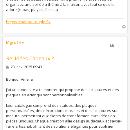
organisez une soirée à thème à la maison avec tout ce qu’elle
adore (repas, playlist, films…).
https://cadeau-couple.fr/
H
a
u
t
Mgrd54
Re: Idées Cadeaux ?
M
23 janv. 2025 09:43
e
s
s
Bonjour Amelia
a
g
J'ai un super site a te montrer qui propose des sculptures et des
e
plaques en acier qui sont personnalisables.
Leur catalogue comprend des statues, des plaques
personnalisées, des décorations murales et des sculptures sur
mesure, permettant aux clients de transformer leurs idées en
pièces uniques. Chaque création allie design audacieux et savoir-
faire artisanal, offrant des solutions élégantes pour sublimer