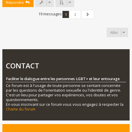
Répondre
t
19 messages
1
2
Suivant
Aller
CONTACT
Faciliter le dialogue entre les personnes LGBT+ et leur entourage
Ce forum est à l'usage de toute personne se sentant concernée
par les questions de l'orientation sexuelle ou l'identité de genre.
C'est un lieu pour partager vos expériences, vos doutes et vos
questionnements.
En vous inscrivant sur ce forum vous vous engagez à respecter la
Charte du forum