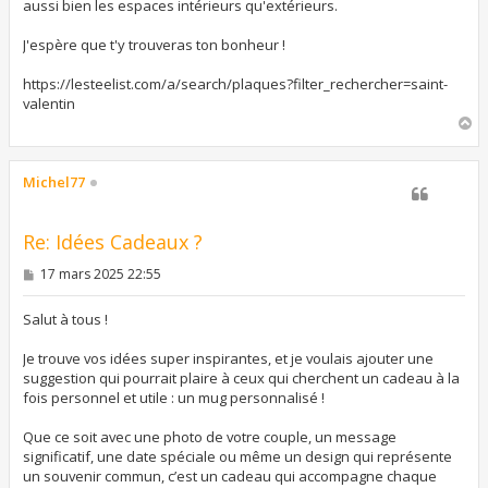
aussi bien les espaces intérieurs qu'extérieurs.
J'espère que t'y trouveras ton bonheur !
https://lesteelist.com/a/search/plaques?filter_rechercher=saint-
valentin
H
a
u
t
Michel77
Re: Idées Cadeaux ?
M
17 mars 2025 22:55
e
s
s
Salut à tous !
a
g
Je trouve vos idées super inspirantes, et je voulais ajouter une
e
suggestion qui pourrait plaire à ceux qui cherchent un cadeau à la
fois personnel et utile : un mug personnalisé !
Que ce soit avec une photo de votre couple, un message
significatif, une date spéciale ou même un design qui représente
un souvenir commun, c’est un cadeau qui accompagne chaque