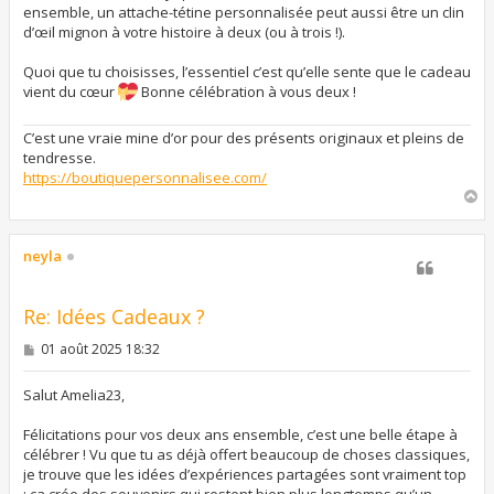
ensemble, un attache-tétine personnalisée peut aussi être un clin
d’œil mignon à votre histoire à deux (ou à trois !).
Quoi que tu choisisses, l’essentiel c’est qu’elle sente que le cadeau
vient du cœur
Bonne célébration à vous deux !
C’est une vraie mine d’or pour des présents originaux et pleins de
tendresse.
https://boutiquepersonnalisee.com/
H
a
u
t
neyla
Re: Idées Cadeaux ?
M
01 août 2025 18:32
e
s
s
Salut Amelia23,
a
g
Félicitations pour vos deux ans ensemble, c’est une belle étape à
e
célébrer ! Vu que tu as déjà offert beaucoup de choses classiques,
je trouve que les idées d’expériences partagées sont vraiment top