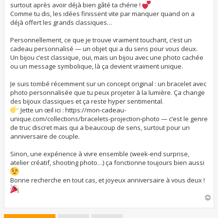
surtout après avoir déjà bien gâté ta chérie !
Comme tu dis, les idées finissent vite par manquer quand on a
déjà offert les grands classiques…
Personnellement, ce que je trouve vraiment touchant, c’est un
cadeau personnalisé — un objet qui a du sens pour vous deux.
Un bijou c’est classique, oui, mais un bijou avec une photo cachée
ou un message symbolique, là ça devient vraiment unique.
Je suis tombé récemment sur un concept original : un bracelet avec
photo personnalisée que tu peux projeter à la lumière. Ça change
des bijoux classiques et ça reste hyper sentimental.
Jette un œil ici : https://mon-cadeau-
unique.com/collections/bracelets-projection-photo — c’est le genre
de truc discret mais qui a beaucoup de sens, surtout pour un
anniversaire de couple.
Sinon, une expérience à vivre ensemble (week-end surprise,
atelier créatif, shooting photo…) ça fonctionne toujours bien aussi
Bonne recherche en tout cas, et joyeux anniversaire à vous deux !
H
a
u