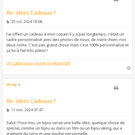
Re: Idées Cadeaux ?
M
25 oct. 2024 18:08
e
s
s
J'ai offert un cadeau à mon copain il y a pas longtemps, c'était un
a
cadre personnalisé avec des photos de nous, de notre chien, nos
g
deux noms. C'est pas grand chose mais c'est 100% personnalisé et
e
ça lui à fait très plaisir !
Un Cadre pour couple by Mistergift
H
a
u
t
Hiroy
Re: Idées Cadeaux ?
M
11 nov. 2024 07:47
e
s
s
Salut ! Pour moi, un bijou serait une belle idée, quelque chose de
a
spécial, comme un bijou vu dans un film ou un bijou viking, qui a
g
vraiment du sens et une touche personnelle.
e