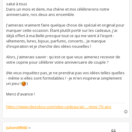
s
salut à tous
a
Dans un mois et demi, ma chérie et moi célébrerons notre
g
anniversaire, nos deux ans ensemble.
e
J'aimerais vraiment faire quelque chose de spécial et original pour
marquer cette occasion. Étant plutôt porté sur les cadeaux, j'ai
déjà offert à ma Belle presque tout ce qui me vient à l'esprit :
vêtements, livres, bijoux, parfums, concerts... Je manque
d'inspiration et je cherche des idées nouvelles !
Alors, j'aimerais savoir : qu'est-ce que vous aimeriez recevoir de
votre copine pour célébrer votre anniversaire de couple ?
(Ne vous inquiétez pas, je ne prendrai pas vos idées telles quelles
- même si elles sont formidables ! - je m'en inspirerai simplement
un peu !
)
Merci d'avance !
https://www.ideesbox.com/idee-cadeau/an ... mme-70-ans
H
a
u
t
Julien69560