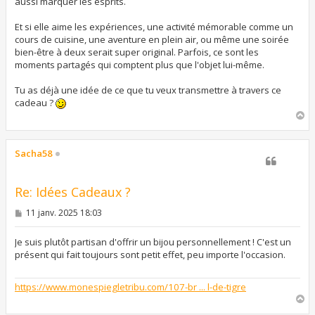
aussi marquer les esprits.
Et si elle aime les expériences, une activité mémorable comme un
cours de cuisine, une aventure en plein air, ou même une soirée
bien-être à deux serait super original. Parfois, ce sont les
moments partagés qui comptent plus que l'objet lui-même.
Tu as déjà une idée de ce que tu veux transmettre à travers ce
cadeau ?
H
a
u
t
Sacha58
Re: Idées Cadeaux ?
M
11 janv. 2025 18:03
e
s
s
Je suis plutôt partisan d'offrir un bijou personnellement ! C'est un
a
présent qui fait toujours sont petit effet, peu importe l'occasion.
g
e
https://www.monespiegletribu.com/107-br ... l-de-tigre
H
a