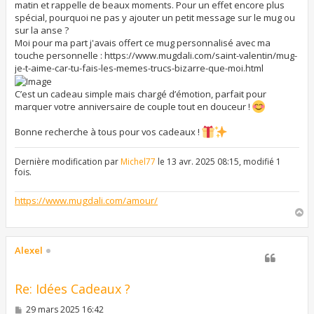
matin et rappelle de beaux moments. Pour un effet encore plus
spécial, pourquoi ne pas y ajouter un petit message sur le mug ou
sur la anse ?
Moi pour ma part j'avais offert ce mug personnalisé avec ma
touche personnelle : https://www.mugdali.com/saint-valentin/mug-
je-t-aime-car-tu-fais-les-memes-trucs-bizarre-que-moi.html
C’est un cadeau simple mais chargé d’émotion, parfait pour
marquer votre anniversaire de couple tout en douceur !
Bonne recherche à tous pour vos cadeaux !
Dernière modification par
Michel77
le 13 avr. 2025 08:15, modifié 1
fois.
https://www.mugdali.com/amour/
H
a
u
t
Alexel
Re: Idées Cadeaux ?
M
29 mars 2025 16:42