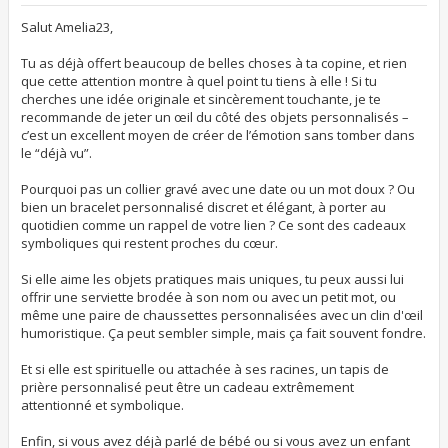
s
s
Salut Amelia23,
a
g
Tu as déjà offert beaucoup de belles choses à ta copine, et rien
e
que cette attention montre à quel point tu tiens à elle ! Si tu
cherches une idée originale et sincèrement touchante, je te
recommande de jeter un œil du côté des objets personnalisés –
c’est un excellent moyen de créer de l’émotion sans tomber dans
le “déjà vu”.
Pourquoi pas un collier gravé avec une date ou un mot doux ? Ou
bien un bracelet personnalisé discret et élégant, à porter au
quotidien comme un rappel de votre lien ? Ce sont des cadeaux
symboliques qui restent proches du cœur.
Si elle aime les objets pratiques mais uniques, tu peux aussi lui
offrir une serviette brodée à son nom ou avec un petit mot, ou
même une paire de chaussettes personnalisées avec un clin d'œil
humoristique. Ça peut sembler simple, mais ça fait souvent fondre.
Et si elle est spirituelle ou attachée à ses racines, un tapis de
prière personnalisé peut être un cadeau extrêmement
attentionné et symbolique.
Enfin, si vous avez déjà parlé de bébé ou si vous avez un enfant