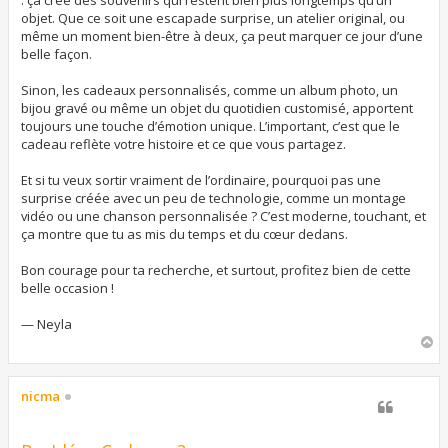
: ça crée des souvenirs qui restent bien plus longtemps qu’un
objet. Que ce soit une escapade surprise, un atelier original, ou
même un moment bien-être à deux, ça peut marquer ce jour d’une
belle façon.
Sinon, les cadeaux personnalisés, comme un album photo, un
bijou gravé ou même un objet du quotidien customisé, apportent
toujours une touche d’émotion unique. L’important, c’est que le
cadeau reflète votre histoire et ce que vous partagez.
Et si tu veux sortir vraiment de l’ordinaire, pourquoi pas une
surprise créée avec un peu de technologie, comme un montage
vidéo ou une chanson personnalisée ? C’est moderne, touchant, et
ça montre que tu as mis du temps et du cœur dedans.
Bon courage pour ta recherche, et surtout, profitez bien de cette
belle occasion !
— Neyla
H
a
u
t
nicma