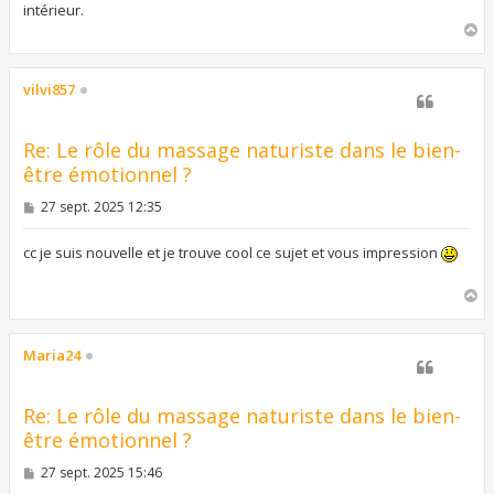
intérieur.
H
a
u
t
vilvi857
Re: Le rôle du massage naturiste dans le bien-
être émotionnel ?
M
27 sept. 2025 12:35
e
s
s
cc je suis nouvelle et je trouve cool ce sujet et vous impression
a
g
H
e
a
u
t
Maria24
Re: Le rôle du massage naturiste dans le bien-
être émotionnel ?
M
27 sept. 2025 15:46
e