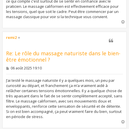
ce qui compte c'est surtout de se sentir en confiance avec le
g
praticien. Le massage californien est effectivement efficace pour
e
les tensions, quel que soit le cadre. Peut-être commencer par un
massage classique pour voir si la technique vous convient.
H
a
u
t
remi2
Re: Le rôle du massage naturiste dans le bien-
être émotionnel ?
M
06 août 2025 19:10
e
s
s
J’ai testé le massage naturiste il y a quelques mois, un peu par
a
curiosité au départ, et franchement ça m’a vraiment aidé à
g
relâcher certaines tensions émotionnelles. Il y a quelque chose de
e
très apaisant dans le fait de se sentir complètement accepté, sans
filtre. Le massage californien, avec ses mouvements doux et
enveloppants, renforce cette sensation de sécurité et de détente.
Si on est bien accompagné, ça peut vraiment faire du bien, surtout
en période de stress.
H
a