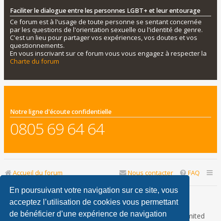
Faciliter le dialogue entre les personnes LGBT+ et leur entourage
Ce forum est à l'usage de toute personne se sentant concernée
par les questions de l'orientation sexuelle ou l'identité de genre.
C'est un lieu pour partager vos expériences, vos doutes et vos
questionnements.
En vous inscrivant sur ce forum vous vous engagez à respecter la
Charte du forum
Notre ligne d'écoute confidentielle
0805 69 64 64
Accueil du forum
Nous contacter
FAQ
En poursuivant votre navigation sur ce site, vous
Nous sommes le 08 août 2026 17:28
acceptez l’utilisation de cookies vous permettant
de bénéficier d’une expérience de navigation
Développé par
phpBB
® Forum Software © phpBB Limited