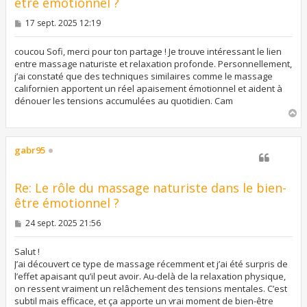
être émotionnel ?
M
17 sept. 2025 12:19
e
s
s
coucou Sofi, merci pour ton partage ! Je trouve intéressant le lien
a
entre massage naturiste et relaxation profonde. Personnellement,
g
j’ai constaté que des techniques similaires comme le massage
e
californien apportent un réel apaisement émotionnel et aident à
dénouer les tensions accumulées au quotidien. Cam
H
a
u
t
gabr95
Re: Le rôle du massage naturiste dans le bien-
être émotionnel ?
M
24 sept. 2025 21:56
e
s
s
Salut !
a
J’ai découvert ce type de massage récemment et j’ai été surpris de
g
l’effet apaisant qu’il peut avoir. Au-delà de la relaxation physique,
e
on ressent vraiment un relâchement des tensions mentales. C’est
subtil mais efficace, et ça apporte un vrai moment de bien-être