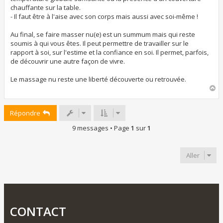
chauffante sur la table.
- Il faut être à l'aise avec son corps mais aussi avec soi-même !
Au final, se faire masser nu(e) est un summum mais qui reste
soumis à qui vous êtes. Il peut permettre de travailler sur le
rapport à soi, sur l'estime et la confiance en soi. Il permet, parfois,
de découvrir une autre façon de vivre.
Le massage nu reste une liberté découverte ou retrouvée.
H
a
u
Répondre
t
9 messages • Page
1
sur
1
Aller
CONTACT