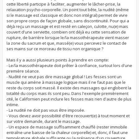
cette liberté participe à faciliter, augmenter le lâcher-prise, la
relaxation psycho-corporelle. Un point tout bête, la nudité (même
si le massage est classique et donc non intégral) permet de vivre
son propre corps de façon globale, sans discontinuité. Pour qui a
déjà reçu un massage et est resté en caleçon, culotte, nu(e) mais
couvert d'une serviette, combien ont déjà eu cette sensation de
rupture, de barrière lorsque le/la massothérapeute vient masser
la zone du sacrum et que, massé(e) vous percevez le contact de
ses mains sur ce morceau de tissu non organique ?
Mais il y a aussi plusieurs points à prendre en compte:
- Le/la massothérapeute doit prêter à confiance, surtout lors d'une
première séance.
- Nudité ne veut pas dire massage global ! Les fesses sont un
muscle qui amène à massage logique mais il ne faut pas que le
reste du corps soit massé. Il existe des massages qui englobent la
totalité du corps mais ils sont peu. Dans l'exemple premièrement
cité, le Californien peut inclure les fesses mais rien d'autre de plus
intime.
- La nudité ne doit pas vous être imposée.
- Vous devez avoir possibilité d'être recouvert(e) à tout moment et
sur votre demande, durant le massage.
- Un espace de massage suffisamment chauffé (rester immobile
entraîne une baisse de la chaleur corporelle) et, donc, il faut une
température globale suffisante ou la présence d'un couverture