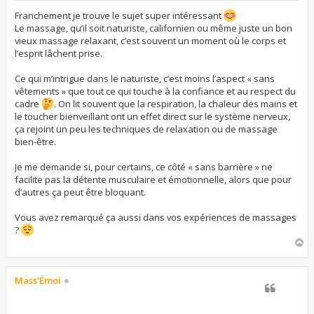
s
s
Franchement je trouve le sujet super intéressant
a
Le massage, qu’il soit naturiste, californien ou même juste un bon
g
vieux massage relaxant, c’est souvent un moment où le corps et
e
l’esprit lâchent prise.
Ce qui m’intrigue dans le naturiste, c’est moins l’aspect « sans
vêtements » que tout ce qui touche à la confiance et au respect du
cadre
. On lit souvent que la respiration, la chaleur des mains et
le toucher bienveillant ont un effet direct sur le système nerveux,
ça rejoint un peu les techniques de relaxation ou de massage
bien-être.
Je me demande si, pour certains, ce côté « sans barrière » ne
facilite pas la détente musculaire et émotionnelle, alors que pour
d’autres ça peut être bloquant.
Vous avez remarqué ça aussi dans vos expériences de massages
?
H
a
u
t
Mass'Émoi