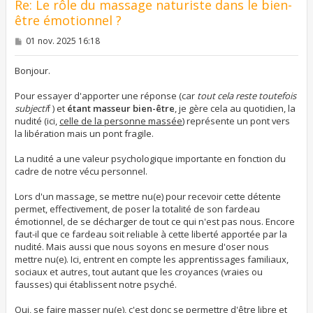
Re: Le rôle du massage naturiste dans le bien-
être émotionnel ?
M
01 nov. 2025 16:18
e
s
s
Bonjour.
a
g
Pour essayer d'apporter une réponse (car
tout cela reste toutefois
e
subjecti
f ) et
étant masseur bien-être
, je gère cela au quotidien, la
nudité (ici,
celle de la personne massée
) représente un pont vers
la libération mais un pont fragile.
La nudité a une valeur psychologique importante en fonction du
cadre de notre vécu personnel.
Lors d'un massage, se mettre nu(e) pour recevoir cette détente
permet, effectivement, de poser la totalité de son fardeau
émotionnel, de se décharger de tout ce qui n'est pas nous. Encore
faut-il que ce fardeau soit reliable à cette liberté apportée par la
nudité. Mais aussi que nous soyons en mesure d'oser nous
mettre nu(e). Ici, entrent en compte les apprentissages familiaux,
sociaux et autres, tout autant que les croyances (vraies ou
fausses) qui établissent notre psyché.
Oui, se faire masser nu(e), c'est donc se permettre d'être libre et