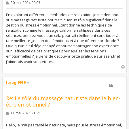
M
30 mai 2024 00:03
e
s
s
En explorant différentes méthodes de relaxation, je me demande
a
si le massage naturiste pourrait jouer un rôle significatif dans la
g
gestion du stress émotionnel. Étant donné les techniques de
e
relaxation comme le massage californien utilisées dans ces
séances, pensez-vous que cela pourrait réellement contribuer à
une meilleure gestion des émotions et à une détente profonde ?
Quelqu'un a-t-il déjà essayé et pourrait partager son expérience
sur l'efficacité de ces pratiques pour apaiser les tensions
émotionnelles ? Je viens de découvrir cette pratique sur
szen.fr
et
j'aimerais avoir vos retours.
H
a
u
t
feregi9919
Re: Le rôle du massage naturiste dans le bien-
être émotionnel ?
M
11 mai 2025 21:25
e
s
s
Hello, Je n'ai pas testé le naturiste, mais pour le stress émotionnel,
a