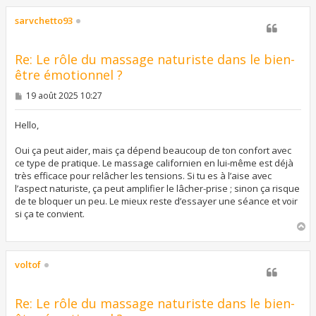
u
t
sarvchetto93
Re: Le rôle du massage naturiste dans le bien-
être émotionnel ?
M
19 août 2025 10:27
e
s
s
Hello,
a
g
Oui ça peut aider, mais ça dépend beaucoup de ton confort avec
e
ce type de pratique. Le massage californien en lui-même est déjà
très efficace pour relâcher les tensions. Si tu es à l’aise avec
l’aspect naturiste, ça peut amplifier le lâcher-prise ; sinon ça risque
de te bloquer un peu. Le mieux reste d’essayer une séance et voir
si ça te convient.
H
a
u
t
voltof
Re: Le rôle du massage naturiste dans le bien-