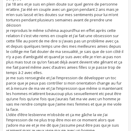
a
j’ai 18 ans et je suis en plein doute sur quel genre de personne
g
m’attire. J’ai été en couple avec un garçon pendant 2 ans mais je
e
m’en suis lassé et les doutes sur mes sentiments pour lui m’ont
tortures pendant plusieurs semaines avant de prendre une
décision
je reproduis le même schéma aujourd’hui en effet après cette
relation il s’est vite remis en couple et j’ai fait une obsession sur
cette fille au point de me dire si j’avais pas un problème avec ça.
et depuis quelques temps une des mes meilleures amies depuis
le collège me fait douter de ma sexualité, je sais que de son côté il
n’y a pas d’ambiguïté et quand je suis avec elle je n’en ai pas non
plus mais tout ce qu’on faisait déjà avant devient vite gênant et ça
me fait pareil même avec d’autres amies filles si je passe trop de
temps à 2 avec elles.
je me suis renseignée et j’ai l’impression de développer un toc
parce que je peux pas contrôler si mon orientation change au fur
et à mesure de ma vie et j’ai l’impression que même si maintenant
les hommes m’attirent beaucoup plus sexuellement etc peut être
qu’une fois qu’une fois que j’aurais fait ma vie avec un homme je
vais me rendre compte que j’aime mes femmes et que je me voile
la face.
L’idée d’être lesbienne m’obsède et ça me gâche la vie j’ai
l’impression de ne plus trop être moi en ce moment alors que
j’adore ma vie et je me dit que j’assume peut être pas qui je suis
vraiment mais je veux vivre ma vie avec un homme.