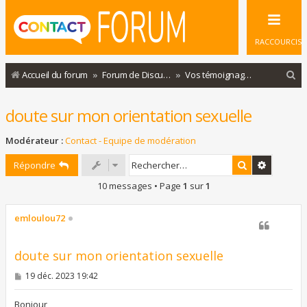
RACCOURCIS
R
Accueil du forum
Forum de Discussions
Vos témoignages
e
doute sur mon orientation sexuelle
c
h
Modérateur :
Contact - Equipe de modération
e
Rechercher
Recherch
Répondre
r
10 messages • Page
1
sur
1
c
h
emloulou72
e
r
doute sur mon orientation sexuelle
M
19 déc. 2023 19:42
e
s
s
Bonjour,