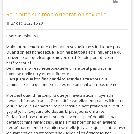
Re: doute sur mon orientation sexuelle
M
27 déc. 2023 16:20
e
s
s
Bonjour Emloulou,
a
g
Malheureusement une orientation sexuelle ne s'influence pas.
e
Quand on est homosexuel.le on ne peut pas être influencée ou
converti.e par quelconque moyen ou thérapie pour devenir
hétérosexuel.
De même si on est hétérosexuelle on ne peut pas devenir
homosexuelle en y étant influencée.
C'est juste que l'on finit par découvrir des attirances qui
sommeillent ou qui ont été mises en sommeil par nous même.
Moi c'est quand j'ai compris que je n'avais aucun moyen de
devenir hétérosexuel et être attiré sexuellement par les filles un
jour, que j'ai du démarrer ce processus d'acceptation que je suis
gay et je l'ai toujours été depuis la plus jeune enfance.
En fait à la base durant mon adolescence, je m'identifiais par
défaut comme hétérosexuel mais mes hormones en avaient
décidé autrement, l'excitation sexuelle je l'avais qu'ai contact avec
les garçons et les attirances sexuelles elles étaient toutes