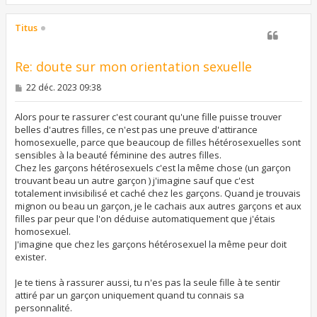
a
u
t
Titus
Re: doute sur mon orientation sexuelle
M
22 déc. 2023 09:38
e
s
s
Alors pour te rassurer c'est courant qu'une fille puisse trouver
a
belles d'autres filles, ce n'est pas une preuve d'attirance
g
homosexuelle, parce que beaucoup de filles hétérosexuelles sont
e
sensibles à la beauté féminine des autres filles.
Chez les garçons hétérosexuels c'est la même chose (un garçon
trouvant beau un autre garçon ) j'imagine sauf que c'est
totalement invisibilisé et caché chez les garçons. Quand je trouvais
mignon ou beau un garçon, je le cachais aux autres garçons et aux
filles par peur que l'on déduise automatiquement que j'étais
homosexuel.
J'imagine que chez les garçons hétérosexuel la même peur doit
exister.
Je te tiens à rassurer aussi, tu n'es pas la seule fille à te sentir
attiré par un garçon uniquement quand tu connais sa
personnalité.