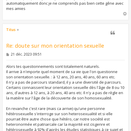
automatiquement donc je ne comprends pas bien cette gêne avec
mes amies
H
a
u
t
Titus
Re: doute sur mon orientation sexuelle
M
21 déc. 2023 09:51
e
s
s
Alors tes questionnements sont totalement naturels.
a
Il arrive à n'importe quel moment de sa vie que l'on questionne
g
son orientation sexuelle. : à 12 ans, 20 ans, 40 ans, 60 ans etc.
e
Il n'y a pas de parcours standard, il y a une diversité de parcours.
Certains connaissent leur orientation sexuelle dès l'âge de 8 ou 10
ans, d'autres à 12 ans, à 20 ans, 40 ans etc. Il n'y a pas de règle en
la matière sur l'âge de la découverte de son homosexualité.
En revanche c'est rare (mais ca arrive) qu'une personne
hétérosexuelle s'interroge sur son heterosexualité et si elle
pourrait être autre chose que hétéro, car notre société est
heteronormée et patriarcale car la majorité est cisgenre et
hétérosexuelle à 92% d'après les études statistiques à ce sujet et