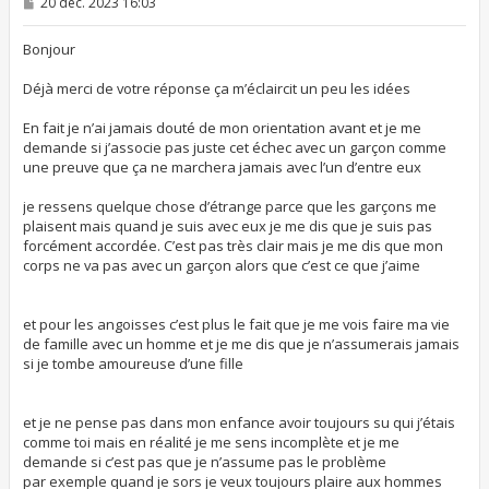
M
20 déc. 2023 16:03
e
s
s
Bonjour
a
g
Déjà merci de votre réponse ça m’éclaircit un peu les idées
e
En fait je n’ai jamais douté de mon orientation avant et je me
demande si j’associe pas juste cet échec avec un garçon comme
une preuve que ça ne marchera jamais avec l’un d’entre eux
je ressens quelque chose d’étrange parce que les garçons me
plaisent mais quand je suis avec eux je me dis que je suis pas
forcément accordée. C’est pas très clair mais je me dis que mon
corps ne va pas avec un garçon alors que c’est ce que j’aime
et pour les angoisses c’est plus le fait que je me vois faire ma vie
de famille avec un homme et je me dis que je n’assumerais jamais
si je tombe amoureuse d’une fille
et je ne pense pas dans mon enfance avoir toujours su qui j’étais
comme toi mais en réalité je me sens incomplète et je me
demande si c’est pas que je n’assume pas le problème
par exemple quand je sors je veux toujours plaire aux hommes