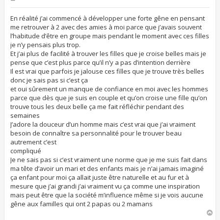
e
s
s
En réalité j’ai commencé à développer une forte gêne en pensant
a
me retrouver à 2 avec des amies à moi parce que j’avais souvent
g
l’habitude d’être en groupe mais pendant le moment avec ces filles
e
je n’y pensais plus trop.
Et j’ai plus de facilité à trouver les filles que je croise belles mais je
pense que c’est plus parce qu’il n’y a pas d’intention derrière
Il est vrai que parfois je jalouse ces filles que je trouve très belles
donc je sais pas si c’est ça
et oui sûrement un manque de confiance en moi avec les hommes
parce que dès que je suis en couple et qu’on croise une fille qu’on
trouve tous les deux belle ça me fait réfléchir pendant des
semaines
J’adore la douceur d’un homme mais c’est vrai que j’ai vraiment
besoin de connaître sa personnalité pour le trouver beau
autrement c’est
compliqué
Je ne sais pas si c’est vraiment une norme que je me suis fait dans
ma tête d’avoir un mari et des enfants mais je n’ai jamais imaginé
ça enfant pour moi ça allait juste être naturelle et au fur et à
mesure que j’ai grandi j’ai vraiment vu ça comme une inspiration
mais peut être que la société m’influence même si je vois aucune
gêne aux familles qui ont 2 papas ou 2 mamans
H