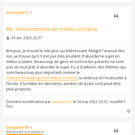
a
u
t
anonyme13
Re: Interventions en milieu scolaire
M
29 avr. 2022 22:37
e
s
s
Bonjour, je trouve le site plus qu'intéressant. Malgré l'avancé des
a
lois, je trouve qu'il n'est pas très prudent d'aborder le sujet en
g
milieu scolaire. Beaucoup de gens et surtout les parents ne sont
e
pas du tout prêt à aborder le sujet. Il y a d'ailleurs des thèmes qui
sont beaucoup plus important comme le
transport handicapé en milieu scolaire
, la violence et l'insécurité à
l'école. A la milite les dernières années de lycée sont peut-être
plus propices.
Dernière modification par
anonyme13
le 16 mai 2022 23:37, modifié 1
fois.
H
a
u
t
benjamin49
Bénévole écoutant·e