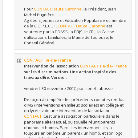
Pour
CONTACT
Haute Garonne
, le Président, Jean
Michel Pugnière.
Agréée « Jeunesse et Education Populaire » et membre
de la C.O.P.E.C 31,
CONTACT
Haute Garonne
est
soutenue par la DDASS, la DRJS, le CRIJ, la Caisse
dallocations familiales, la Mairie de Toulouse, le
Conseil Général.
CONTACT
Ile-de-France
Intervention de lassociation
CONTACT
Ile-de-France
sur les discriminations. Une action inspirée des
travaux dÉric Verdier.
vendredi 30 novembre 2007, par Lionel Labosse
De façon à compléter les précédents comptes rendus
dIMS (interventions en milieux scolaires) en collège et
en lycée, voici une intervention de lassociation
CONTACT
. Cest une association particulière dans le
panorama altersexuel, puisquelle réunit parents
dhomos et homos. Parmi les intervenants, il y a
toujours en binôme un parent / un homo, et son logo