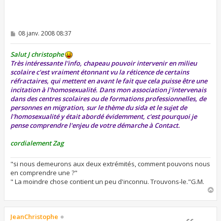
M
08 janv. 2008 08:37
e
s
s
Salut J christophe
a
Très intéressante l'info, chapeau pouvoir intervenir en milieu
g
scolaire c'est vraiment étonnant vu la réticence de certains
e
réfractaires, qui mettent en avant le fait que cela puisse être une
incitation à l'homosexualité. Dans mon association j'intervenais
dans des centres scolaires ou de formations professionnelles, de
personnes en migration, sur le thème du sida et le sujet de
l'homosexualité y était abordé évidemment, c'est pourquoi je
pense comprendre l'enjeu de votre démarche à Contact.
cordialement Zag
"si nous demeurons aux deux extrémités, comment pouvons nous
en comprendre une ?"
" La moindre chose contient un peu d'inconnu. Trouvons-le."G.M.
H
a
u
t
JeanChristophe