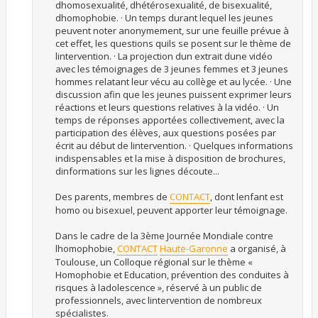
dhomosexualité, dhétérosexualité, de bisexualité,
dhomophobie. · Un temps durant lequel les jeunes
peuvent noter anonymement, sur une feuille prévue à
cet effet, les questions quils se posent sur le thème de
lintervention. · La projection dun extrait dune vidéo
avec les témoignages de 3 jeunes femmes et 3 jeunes
hommes relatant leur vécu au collège et au lycée. · Une
discussion afin que les jeunes puissent exprimer leurs
réactions et leurs questions relatives à la vidéo. · Un
temps de réponses apportées collectivement, avec la
participation des élèves, aux questions posées par
écrit au début de lintervention. · Quelques informations
indispensables et la mise à disposition de brochures,
dinformations sur les lignes découte...
Des parents, membres de
CONTACT
, dont lenfant est
homo ou bisexuel, peuvent apporter leur témoignage.
Dans le cadre de la 3ème Journée Mondiale contre
lhomophobie,
CONTACT
Haute-Garonne
a organisé, à
Toulouse, un Colloque régional sur le thème «
Homophobie et Education, prévention des conduites à
risques à ladolescence », réservé à un public de
professionnels, avec lintervention de nombreux
spécialistes.