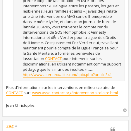
précise lobjet de lassociation en uvre lors des
interventions : « Dialogue entre les parents, les gais et
lesbiennes, leurs familles et amis ». Javais déjà relaté
une Une intervention du MAG contre lhomophobie
dans le même lycée, et dans mon Journal de bord de
lannée 2004/05, vous trouverez le compte rendu
dinterventions de SOS Homophobie, dAmnesty
International et dÉric Verdier pour la Ligue des Droits
de lHomme. Cest justement Éric Verdier qui, travaillant
maintenant pour le compte de la Ligue Française pour
la Santé Mentale, a formé les bénévoles de
lassociation
CONTACT
pour intervenir sur les
discriminations, en utilisant notamment comme support
pédagogique le « mur des insultes ». .....
http://www.altersexualite.com/spip.php?article341
Plus d'informations sur les interventions en milieu scolaire de
CONTACT
sur :
www.asso-contact.org/intervention-scolaire.html
Jean Christophe.
H
a
u
t
Zag