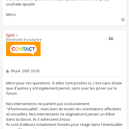
souhaite ajouter.
Merci
H
a
u
t
Cyril
Bénévole écoutant·e
M
09 juil. 2007 20:02
e
s
s
Merci pour ces questions. Si elles sont posées ici, c'est sans doute
a
que d'autres y ont également pensé, sans oser les poser sur le
g
forum.
e
Nos interventions ne parlent pas exclusivement
"d'homosexualité", mais bien de toutes les orientations affectives
et sexuelles. Nos intervenants ne stigmatisent jamais un élève
dans la classe, ils s'adressent à tous.
Ils sont d'ailleurs notamment formés pour réagir dans l'éventualité