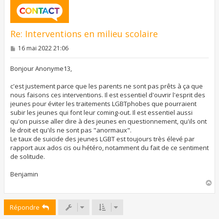
Re: Interventions en milieu scolaire
M
16 mai 2022 21:06
e
s
s
Bonjour Anonyme13,
a
g
c'est justement parce que les parents ne sont pas prêts à ça que
e
nous faisons ces interventions. Il est essentiel d'ouvrir l'esprit des
jeunes pour éviter les traitements LGBTphobes que pourraient
subir les jeunes qui font leur coming-out. Il est essentiel aussi
qu'on puisse aller dire à des jeunes en questionnement, qu'ils ont
le droit et qu'ils ne sont pas "anormaux".
Le taux de suicide des jeunes LGBT est toujours très élevé par
rapport aux ados cis ou hétéro, notamment du fait de ce sentiment
de solitude.
Benjamin
H
a
u
Répondre
t