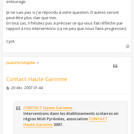
entourage.
Je ne sais pas si j'ai répondu à votre question. D'autres seront
peut-être plus clair que moi.
En tout cas, n'hésitez pas à préciser ce qui vous fait réfléchir par
rapport à nos interventions (ca ne peu que nous faire progresser).
Cyril.
H
a
u
t
JeanChristophe
Contact Haute Garonne
M
20 déc. 2007 01:44
e
s
s
a
CONTACT
Haute Garonne
g
e
Interventions dans les établissements scolaires en
région Midi Pyrénées, association
CONTACT
Haute Garonne
2007.