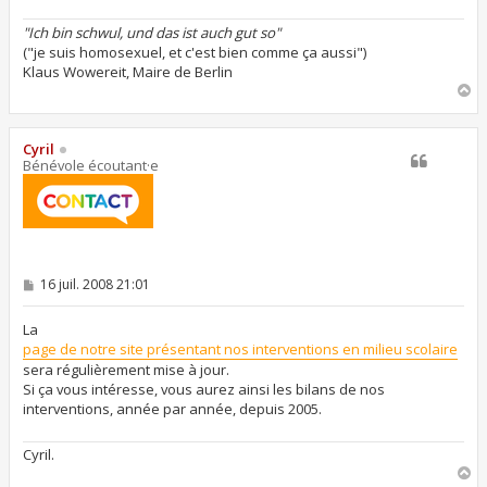
"Ich bin schwul, und das ist auch gut so"
("je suis homosexuel, et c'est bien comme ça aussi")
Klaus Wowereit, Maire de Berlin
H
a
u
t
Cyril
Bénévole écoutant·e
M
16 juil. 2008 21:01
e
s
s
La
a
page de notre site présentant nos interventions en milieu scolaire
g
sera régulièrement mise à jour.
e
Si ça vous intéresse, vous aurez ainsi les bilans de nos
interventions, année par année, depuis 2005.
Cyril.
H