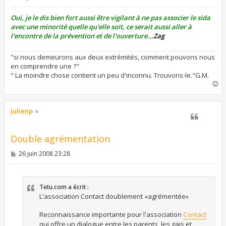
e
s
s
Oui, je le dis bien fort aussi être vigilant à ne pas associer le sida
a
avec une minorité quelle qu'elle soit, ce serait aussi aller à
g
l'encontre de la prévention et de l'ouverture.
..Zag
e
"si nous demeurons aux deux extrémités, comment pouvons nous
en comprendre une ?"
" La moindre chose contient un peu d'inconnu. Trouvons-le."G.M.
H
a
u
t
julienp
Double agrémentation
M
26 juin 2008 23:28
e
s
s
a
Tetu.com a écrit :
g
e
L'association Contact doublement «agrémentée»
Reconnaissance importante pour l'association
Contact
qui offre un dialogue entre les parents, les gais et