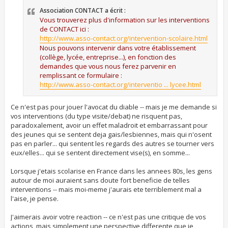
a
Association CONTACT a écrit :
g
e
Vous trouverez plus d'information sur les interventions
de CONTACT ici :
http://www.asso-contact.org/intervention-scolaire.html
Nous pouvons intervenir dans votre établissement
(collège, lycée, entreprise...), en fonction des
demandes que vous nous ferez parvenir en
remplissant ce formulaire :
http://www.asso-contact.org/interventio ... lycee.html
Ce n'est pas pour jouer l'avocat du diable -- mais je me demande si
vos interventions (du type visite/debat) ne risquent pas,
paradoxalement, avoir un effet maladroit et embarrassant pour
des jeunes qui se sentent deja gais/lesbiennes, mais qui n'osent
pas en parler... qui sentent les regards des autres se tourner vers
eux/elles... qui se sentent directement vise(s), en somme...
Lorsque j'etais scolarise en France dans les annees 80s, les gens
autour de moi auraient sans doute fort beneficie de telles
interventions -- mais moi-meme j'aurais ete terriblement mal a
l'aise, je pense.
J'aimerais avoir votre reaction -- ce n'est pas une critique de vos
actions, mais simplement une perspective differente que je