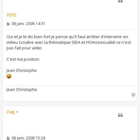
ims
M
08 janv. 2008 14:31
e
s
s
Oui et je le dis bien fort je pense qu'il faut arrêter d'intervenir en
a
milieu scoalire avec la thématique SIDA et HOmosexualité ce n'est
g
pas fait pour aider.
e
C'est ma position.
Jean Christophe
Jean Christophe.
H
a
u
t
Zag
M
08 janv. 2008 15:26