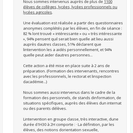
Nous sommes intervenus auprès de plus de
1100
élèves de collèges, lycées, lycées professionnels ou
lycées agricoles
.
Une évaluation est réalisée a partir des questionnaires
anonymes complétés par les élèves, en fin de séance :
82 % lont trouvé « intéressante » ou « très intéressante
», 94% pensent quil serait bien quelle ait lieu aussi
auprès dautres classes, 51% déclarent que
lintervention les a aidés personnellement, et 94%
quelle peut aider dautres personnes...
Cette action a été mise en place suite à 2 ans de
préparation. (Formation des intervenants, rencontres
avec les professionnels, le rectorat et linspection
dacadémie...)
Nous sommes aussi intervenus dans le cadre de la
formation des personnels, de stands dinformation, de
situations spécifiques, auprès des élèves dun internat
ou des parents délèves.
Lintervention en groupe classe, très interactive, dune
durée d1H30 à 2H comporte : · La définition, par les
élèves, des notions dorientation sexuelle,