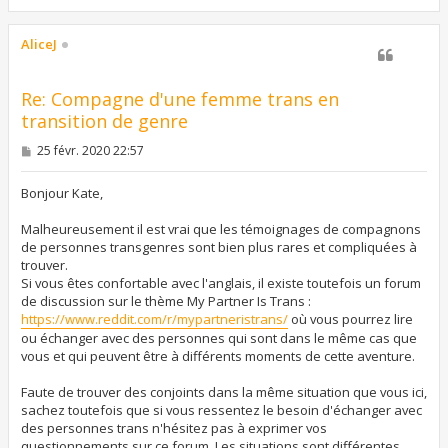
a
u
t
AliceJ
Re: Compagne d'une femme trans en
transition de genre
M
25 févr. 2020 22:57
e
s
s
Bonjour Kate,
a
g
Malheureusement il est vrai que les témoignages de compagnons
e
de personnes transgenres sont bien plus rares et compliquées à
trouver.
Si vous êtes confortable avec l'anglais, il existe toutefois un forum
de discussion sur le thème My Partner Is Trans :
https://www.reddit.com/r/mypartneristrans/
où vous pourrez lire
ou échanger avec des personnes qui sont dans le même cas que
vous et qui peuvent être à différents moments de cette aventure.
Faute de trouver des conjoints dans la même situation que vous ici,
sachez toutefois que si vous ressentez le besoin d'échanger avec
des personnes trans n'hésitez pas à exprimer vos
questionnements sur ce forum. Les situations sont différentes