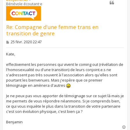
Bénévole écoutant·e
Re: Compagne d'une femme trans en
transition de genre
M
25 févr. 2020 22:47
e
s
s
Kate,
a
g
effectivement les personnes qui vivent le coming out (révélation de
e
l'homosexualité ou d'une transition) de leurs conjoint.e.s ne
s'adressent pas très souvent à l'association alors qu'elles sont
pourtant les bienvenues. Mais j'espère que ce premier
témoignage en amènera d'autres
Je ne peux pas vous apporter de témoignage sur ce sujet là mais je
me permets de vous répondre néanmoins. Si je comprends bien,
ce qui vous inquiète le plus dans la transition de votre partenaire
c'est son évolution physique, c'est bien ça ?
Benjamin
H