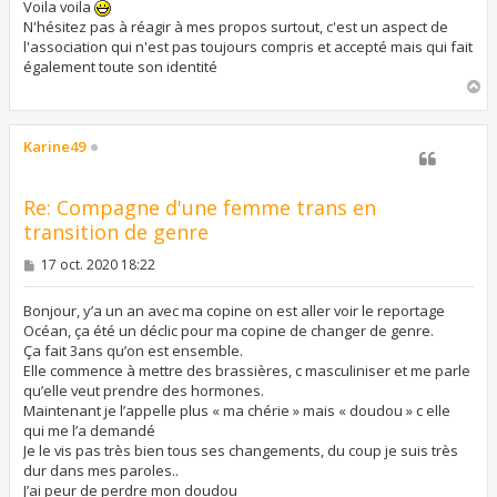
Voila voila
N'hésitez pas à réagir à mes propos surtout, c'est un aspect de
l'association qui n'est pas toujours compris et accepté mais qui fait
également toute son identité
H
a
u
t
Karine49
Re: Compagne d'une femme trans en
transition de genre
M
17 oct. 2020 18:22
e
s
s
Bonjour, y’a un an avec ma copine on est aller voir le reportage
a
Océan, ça été un déclic pour ma copine de changer de genre.
g
Ça fait 3ans qu’on est ensemble.
e
Elle commence à mettre des brassières, c masculiniser et me parle
qu’elle veut prendre des hormones.
Maintenant je l’appelle plus « ma chérie » mais « doudou » c elle
qui me l’a demandé
Je le vis pas très bien tous ses changements, du coup je suis très
dur dans mes paroles..
J’ai peur de perdre mon doudou