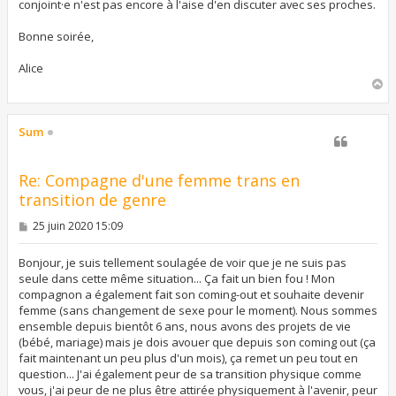
conjoint·e n'est pas encore à l'aise d'en discuter avec ses proches.
Bonne soirée,
Alice
H
a
u
t
Sum
Re: Compagne d'une femme trans en
transition de genre
M
25 juin 2020 15:09
e
s
s
Bonjour, je suis tellement soulagée de voir que je ne suis pas
a
seule dans cette même situation... Ça fait un bien fou ! Mon
g
compagnon a également fait son coming-out et souhaite devenir
e
femme (sans changement de sexe pour le moment). Nous sommes
ensemble depuis bientôt 6 ans, nous avons des projets de vie
(bébé, mariage) mais je dois avouer que depuis son coming out (ça
fait maintenant un peu plus d'un mois), ça remet un peu tout en
question... J'ai également peur de sa transition physique comme
vous, j'ai peur de ne plus être attirée physiquement à l'avenir, peur