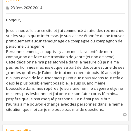
M
23 févr. 2020 20:14
e
s
s
Bonjour,
a
g
Je suis nouvelle sur ce site et j'ai commencé à faire des recherches
e
sur les sujets qui m'intéresse. Je suis assez étonnée de ne trouver
pratiquement aucun témoignage de compagne ou compagnon de
personne transgenre.
Personnellement, j'ai appris il y a un mois la volonté de mon
compagnon de faire une transition de genre (et non de sexe).
Cette décision ne m'a pas étonnée dans la mesure où je n'aime
pas les hommes machos et que sa part de douceur est une de ses
grandes qualités. Je l'aime de tout mon coeur depuis 10 ans et je
n'ai pas envie de le quitter mais plutôt que nous vivions tout cela à
deux le plus paisiblement possible. Je suis quand même
bousculée dans mes repères. Je suis une femme cisgenre et je ne
me sens pas lesbienne et j'ai peur de son futur corps féminin...
J'espère que je n'ai choqué personne. Ce n'était pas le but.
J'aurais aimé pouvoir échangé avec des personnes dans la même
situation que moi car je me pose pas mal de questions.
H
a
u
t
benjamin49