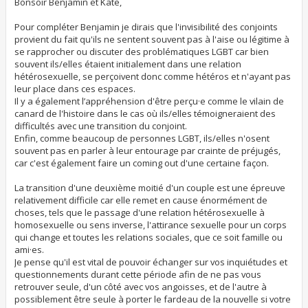
s
Bonsoir Benjamin et Kate,
a
g
Pour compléter Benjamin je dirais que l'invisibilité des conjoints
e
provient du fait qu'ils ne sentent souvent pas à l'aise ou légitime à
se rapprocher ou discuter des problématiques LGBT car bien
souvent ils/elles étaient initialement dans une relation
hétérosexuelle, se perçoivent donc comme hétéros et n'ayant pas
leur place dans ces espaces.
Il y a également l’appréhension d'être perçu·e comme le vilain de
canard de l'histoire dans le cas où ils/elles témoigneraient des
difficultés avec une transition du conjoint.
Enfin, comme beaucoup de personnes LGBT, ils/elles n'osent
souvent pas en parler à leur entourage par crainte de préjugés,
car c'est également faire un coming out d'une certaine façon.
La transition d'une deuxième moitié d'un couple est une épreuve
relativement difficile car elle remet en cause énormément de
choses, tels que le passage d'une relation hétérosexuelle à
homosexuelle ou sens inverse, l'attirance sexuelle pour un corps
qui change et toutes les relations sociales, que ce soit famille ou
ami·es.
Je pense qu'il est vital de pouvoir échanger sur vos inquiétudes et
questionnements durant cette période afin de ne pas vous
retrouver seule, d'un côté avec vos angoisses, et de l'autre à
possiblement être seule à porter le fardeau de la nouvelle si votre