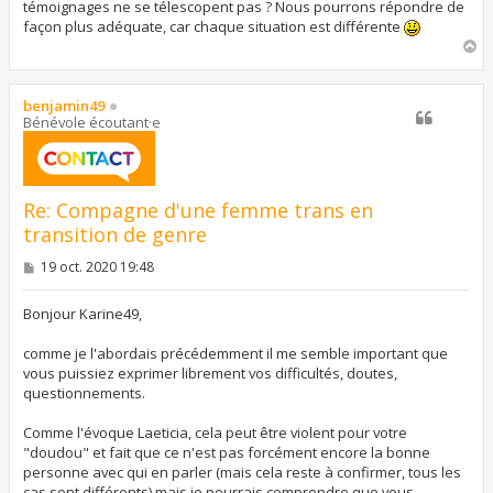
a
témoignages ne se télescopent pas ? Nous pourrons répondre de
g
façon plus adéquate, car chaque situation est différente
e
H
a
u
t
benjamin49
Bénévole écoutant·e
Re: Compagne d'une femme trans en
transition de genre
M
19 oct. 2020 19:48
e
s
s
Bonjour Karine49,
a
g
comme je l'abordais précédemment il me semble important que
e
vous puissiez exprimer librement vos difficultés, doutes,
questionnements.
Comme l'évoque Laeticia, cela peut être violent pour votre
"doudou" et fait que ce n'est pas forcément encore la bonne
personne avec qui en parler (mais cela reste à confirmer, tous les
cas sont différents) mais je pourrais comprendre que vous