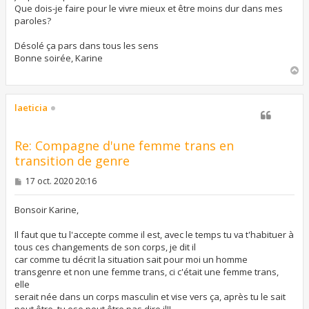
Que dois-je faire pour le vivre mieux et être moins dur dans mes
paroles?
Désolé ça pars dans tous les sens
Bonne soirée, Karine
H
a
u
t
laeticia
Re: Compagne d'une femme trans en
transition de genre
M
17 oct. 2020 20:16
e
s
s
Bonsoir Karine,
a
g
Il faut que tu l'accepte comme il est, avec le temps tu va t'habituer à
e
tous ces changements de son corps, je dit il
car comme tu décrit la situation sait pour moi un homme
transgenre et non une femme trans, ci c'était une femme trans,
elle
serait née dans un corps masculin et vise vers ça, après tu le sait