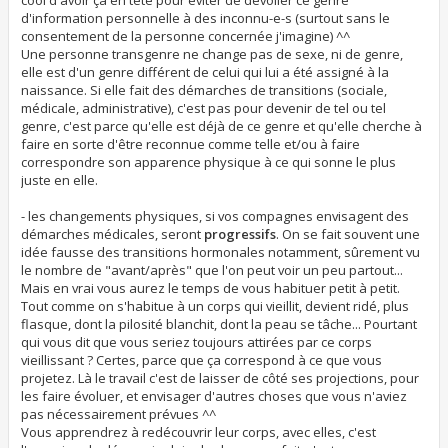
d'information personnelle à des inconnu-e-s (surtout sans le
consentement de la personne concernée j'imagine) ^^
Une personne transgenre ne change pas de sexe, ni de genre,
elle est d'un genre différent de celui qui lui a été assigné à la
naissance. Si elle fait des démarches de transitions (sociale,
médicale, administrative), c'est pas pour devenir de tel ou tel
genre, c'est parce qu'elle est déjà de ce genre et qu'elle cherche à
faire en sorte d'être reconnue comme telle et/ou à faire
correspondre son apparence physique à ce qui sonne le plus
juste en elle.
- les changements physiques, si vos compagnes envisagent des
démarches médicales, seront
progressifs
. On se fait souvent une
idée fausse des transitions hormonales notamment, sûrement vu
le nombre de "avant/après" que l'on peut voir un peu partout...
Mais en vrai vous aurez le temps de vous habituer petit à petit.
Tout comme on s'habitue à un corps qui vieillit, devient ridé, plus
flasque, dont la pilosité blanchit, dont la peau se tâche... Pourtant
qui vous dit que vous seriez toujours attirées par ce corps
vieillissant ? Certes, parce que ça correspond à ce que vous
projetez. Là le travail c'est de laisser de côté ses projections, pour
les faire évoluer, et envisager d'autres choses que vous n'aviez
pas nécessairement prévues ^^
Vous apprendrez à redécouvrir leur corps, avec elles, c'est