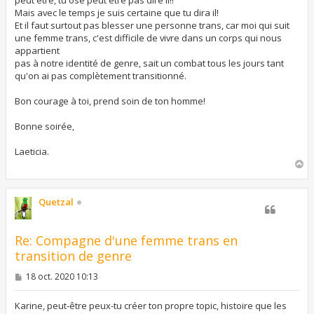
peut être, tu ose peut être pas dire il!!
Mais avec le temps je suis certaine que tu dira il!
Et il faut surtout pas blesser une personne trans, car moi qui suit
une femme trans, c'est difficile de vivre dans un corps qui nous
appartient
pas à notre identité de genre, sait un combat tous les jours tant
qu'on ai pas complètement transitionné.
Bon courage à toi, prend soin de ton homme!
Bonne soirée,
Laeticia.
H
a
u
t
Quetzal
Re: Compagne d'une femme trans en
transition de genre
M
18 oct. 2020 10:13
e
s
s
Karine, peut-être peux-tu créer ton propre topic, histoire que les