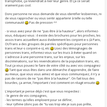
transphobe, ça reviendrait à nier leur genre. Et ça ce serait
vraiment pas cool.
Donc personne ne vous demande de vous identifier lesbiennes, ni
de vous rapprocher ou vous sentir appartenir à telle ou telle
communauté
Pas de pression ^^
- si vous avez peur de ne "pas être à la hauteur", alors informez-
vous, éduquez-vous : il existe des brochures pour les proches, les
assos trans accueillent aussi évidemment les conjoint-e-s (à Paris,
OUTrans a des groupes de paroles spécifiques pour personnes
trans et leur-s conjoint-e-s), etc
Lisez des témoignages de
personnes trans, informez-vous sur les trucs à éviter quand on
s'adresse à une personne trans, sur les enjeux, sur les
discriminations, sur les revendications de la population trans, etc.
Tout ça vous pouvez le faire de votre côté ou avec vos compagnez
Tant que vous êtes dans une démarche d'apprendre, de faire
au mieux, que vous vous aimez et que vous communiquez, il n'y a
pas de raisons de ne "pas être à la hauteur". On fait tous des
bourdes, ça arrive, l'important c'est comment on réagit ensuite
L'important je pense déjà c'est que vous respectiez :
- le genre de vos compagnes,
- les termes qu'elles emploient pour se définir,
- leur rythme (donc pas de "tu vas trop vite je suis pas prête,