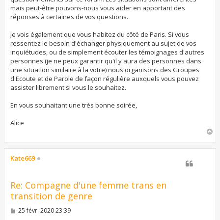
mais peut-être pouvons-nous vous aider en apportant des
réponses à certaines de vos questions.
Je vois également que vous habitez du côté de Paris. Si vous
ressentez le besoin d'échanger physiquement au sujet de vos
inquiétudes, ou de simplement écouter les témoignages d'autres
personnes (je ne peux garantir qu'il y aura des personnes dans
une situation similaire à la votre) nous organisons des Groupes
d'Ecoute et de Parole de façon régulière auxquels vous pouvez
assister librement si vous le souhaitez.
En vous souhaitant une très bonne soirée,
Alice
H
a
u
t
Kate669
Re: Compagne d'une femme trans en
transition de genre
M
25 févr. 2020 23:39
e