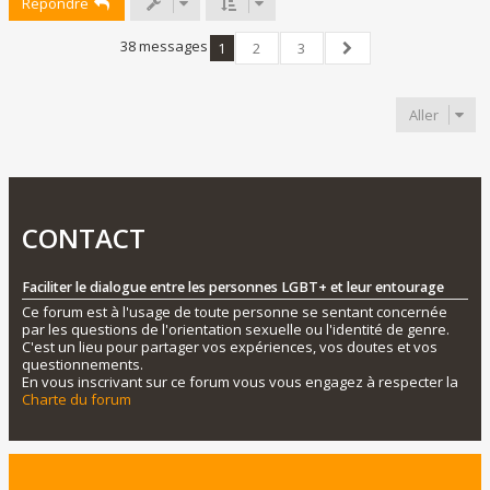
Répondre
t
38 messages
1
2
3
Suivant
Aller
CONTACT
Faciliter le dialogue entre les personnes LGBT+ et leur entourage
Ce forum est à l'usage de toute personne se sentant concernée
par les questions de l'orientation sexuelle ou l'identité de genre.
C'est un lieu pour partager vos expériences, vos doutes et vos
questionnements.
En vous inscrivant sur ce forum vous vous engagez à respecter la
Charte du forum