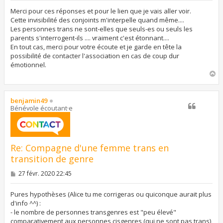
s
s
Merci pour ces réponses et pour le lien que je vais aller voir.
a
Cette invisibilité des conjoints m'interpelle quand même....
g
Les personnes trans ne sont-elles que seuls-es ou seuls les
e
parents s'interrogent-ils .... vraiment c'est étonnant....
En tout cas, merci pour votre écoute et je garde en tête la
possibilité de contacter l'association en cas de coup dur
émotionnel.
H
a
u
t
benjamin49
Bénévole écoutant·e
Re: Compagne d'une femme trans en
transition de genre
M
27 févr. 2020 22:45
e
s
s
Pures hypothèses (Alice tu me corrigeras ou quiconque aurait plus
a
d'info ^^) :
g
- le nombre de personnes transgenres est "peu élevé"
e
comparativement aux personnes cisgenres (qui ne sont pas trans)