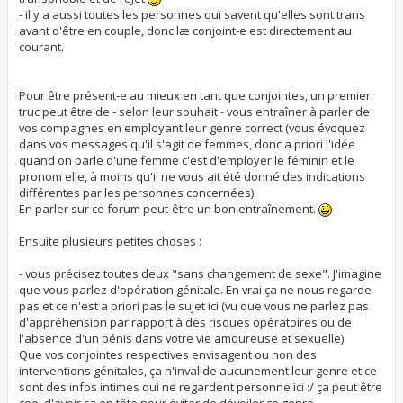
- il y a aussi toutes les personnes qui savent qu'elles sont trans
avant d'être en couple, donc læ conjoint-e est directement au
courant.
Pour être présent-e au mieux en tant que conjointes, un premier
truc peut être de - selon leur souhait - vous entraîner à parler de
vos compagnes en employant leur genre correct (vous évoquez
dans vos messages qu'il s'agit de femmes, donc a priori l'idée
quand on parle d'une femme c'est d'employer le féminin et le
pronom elle, à moins qu'il ne vous ait été donné des indications
différentes par les personnes concernées).
En parler sur ce forum peut-être un bon entraînement.
Ensuite plusieurs petites choses :
- vous précisez toutes deux "sans changement de sexe". J'imagine
que vous parlez d'opération génitale. En vrai ça ne nous regarde
pas et ce n'est a priori pas le sujet ici (vu que vous ne parlez pas
d'appréhension par rapport à des risques opératoires ou de
l'absence d'un pénis dans votre vie amoureuse et sexuelle).
Que vos conjointes respectives envisagent ou non des
interventions génitales, ça n'invalide aucunement leur genre et ce
sont des infos intimes qui ne regardent personne ici :/ ça peut être
cool d'avoir ça en tête pour éviter de dévoiler ce genre