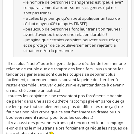
- le nombre de personnes transgenres est "peu élevé"
comparativement aux personnes cisgenres (qui ne
sont pas trans)
- à celles là je penqe qu'on peut appliquer un taux de
célibat moyen 40% (d'après l'INSEE)
- beaucoup de personnes font leur transition "jeunes"
avant d'avoir pu trouver une relation durable ?
- jimagine que certains conjoints peuvent aussi réagir
et se protéger de ce bouleversement en rejetant la
situation et/ou la personne
- Il est plus "facile" pour les gens de juste décider de terminer une
relation de couple que de rompre des liens familiaux (a priori les
tendances générales sont que les couples se séparent plus
facilement, et prennent moins souvent la peine de chercher à
rester ensemble... trouver quelqu'un-e ayant tendance à devenir
un marché comme un autre...)
- toustes les conjoint-e-s ne ressentent pas forcément le besoin
de parler dans une asso ou d'être "accompagné-e" parce que ça
ne leur pose tout simplement pas plus de difficultés que ça (il ne
faut pas non plus croire que ce soit forcément un drame ou un
bouleversement radical pour tous les couples...)
- il y a aussi des personnes trans qui rencontrent leurs compagn-
e-on-s dans le milieu trans alors forcément ça réduit les risques de
transphobie et de rejet