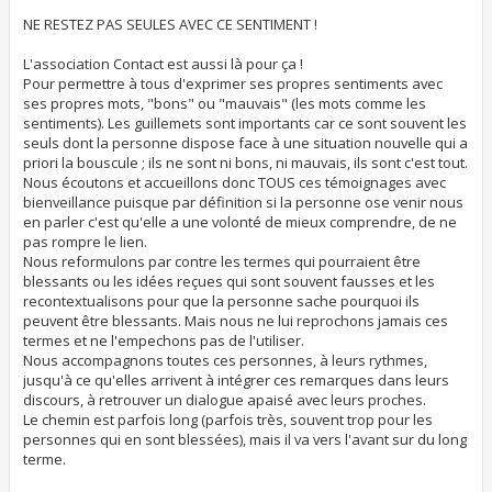
NE RESTEZ PAS SEULES AVEC CE SENTIMENT !
L'association Contact est aussi là pour ça !
Pour permettre à tous d'exprimer ses propres sentiments avec
ses propres mots, "bons" ou "mauvais" (les mots comme les
sentiments). Les guillemets sont importants car ce sont souvent les
seuls dont la personne dispose face à une situation nouvelle qui a
priori la bouscule ; ils ne sont ni bons, ni mauvais, ils sont c'est tout.
Nous écoutons et accueillons donc TOUS ces témoignages avec
bienveillance puisque par définition si la personne ose venir nous
en parler c'est qu'elle a une volonté de mieux comprendre, de ne
pas rompre le lien.
Nous reformulons par contre les termes qui pourraient être
blessants ou les idées reçues qui sont souvent fausses et les
recontextualisons pour que la personne sache pourquoi ils
peuvent être blessants. Mais nous ne lui reprochons jamais ces
termes et ne l'empechons pas de l'utiliser.
Nous accompagnons toutes ces personnes, à leurs rythmes,
jusqu'à ce qu'elles arrivent à intégrer ces remarques dans leurs
discours, à retrouver un dialogue apaisé avec leurs proches.
Le chemin est parfois long (parfois très, souvent trop pour les
personnes qui en sont blessées), mais il va vers l'avant sur du long
terme.