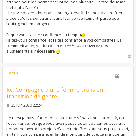
attends pour les hormones" ni de "vas plus vite : l'entre-deux me
met mal à l'aise")
- leur vie privée (donc pas d'outing, c'est-à-dire ne pas dire à leur
place qu'elles sont trans, sans leur consentement, parce que
l'outing met en danger)
Et que vous fassiez confiance au temps
Faites-vous confiance, et faites confiance à vos compagnes. La
communication, ya rien de mieux^^ Vous trouverez des
ajustements si nécessaire
H
a
u
t
Sum
Re: Compagne d'une femme trans en
transition de genre
M
25 juin 2020 22:24
e
s
s
Ce n'est jamais "facile" de vouloir une séparation. Surtout là, en
a
l'occurrence, lorsque vous avez passé autant de temps avec une
g
personne avec des projets d'avenir etc. Bref vous vous projetez et,
e
en tant que compagne, enfin de mon point de vue, ça marque un