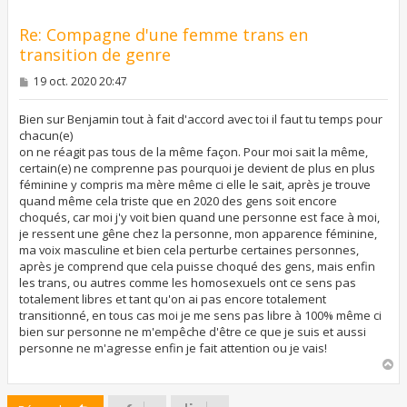
Re: Compagne d'une femme trans en
transition de genre
M
19 oct. 2020 20:47
e
s
s
Bien sur Benjamin tout à fait d'accord avec toi il faut tu temps pour
a
chacun(e)
g
on ne réagit pas tous de la même façon. Pour moi sait la même,
e
certain(e) ne comprenne pas pourquoi je devient de plus en plus
féminine y compris ma mère même ci elle le sait, après je trouve
quand même cela triste que en 2020 des gens soit encore
choqués, car moi j'y voit bien quand une personne est face à moi,
je ressent une gêne chez la personne, mon apparence féminine,
ma voix masculine et bien cela perturbe certaines personnes,
après je comprend que cela puisse choqué des gens, mais enfin
les trans, ou autres comme les homosexuels ont ce sens pas
totalement libres et tant qu'on ai pas encore totalement
transitionné, en tous cas moi je me sens pas libre à 100% même ci
bien sur personne ne m'empêche d'être ce que je suis et aussi
personne ne m'agresse enfin je fait attention ou je vais!
H
a
u