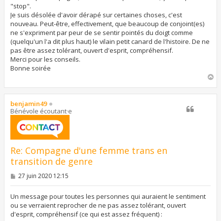
"stop".
Je suis désolée d'avoir dérapé sur certaines choses, c'est
nouveau. Peut-être, effectivement, que beaucoup de conjoint(es)
ne s'expriment par peur de se sentir pointés du doigt comme
(quelqu'un l'a dit plus haut) le vilain petit canard de l'histoire. De ne
pas être assez tolérant, ouvert d'esprit, compréhensif.
Merci pour les conseils.
Bonne soirée
H
a
u
t
benjamin49
Bénévole écoutant·e
Re: Compagne d'une femme trans en
transition de genre
M
27 juin 2020 12:15
e
s
s
Un message pour toutes les personnes qui auraient le sentiment
a
ou se verraient reprocher de ne pas assez tolérant, ouvert
g
d'esprit, compréhensif (ce qui est assez fréquent) :
e