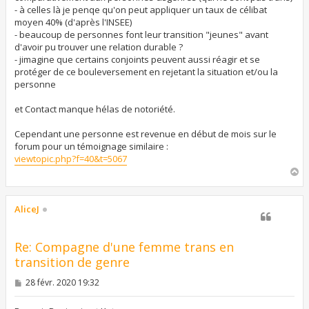
- à celles là je penqe qu'on peut appliquer un taux de célibat
moyen 40% (d'après l'INSEE)
- beaucoup de personnes font leur transition "jeunes" avant
d'avoir pu trouver une relation durable ?
- jimagine que certains conjoints peuvent aussi réagir et se
protéger de ce bouleversement en rejetant la situation et/ou la
personne
et Contact manque hélas de notoriété.
Cependant une personne est revenue en début de mois sur le
forum pour un témoignage similaire :
viewtopic.php?f=40&t=5067
H
a
u
t
AliceJ
Re: Compagne d'une femme trans en
transition de genre
M
28 févr. 2020 19:32
e
s