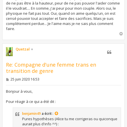
de ne pas être à la hauteur, peur de ne pas pouvoir l'aider comme
il le voudrait.... En somme, j'ai peur pour mon couple. Alors oui, le
physique ne fait pas tout. Oui, quand on aime quelqu'un, on est
censé pouvoir tout accepter et faire des sacrifices. Mais je suis
complètement perdue... Je l'aime mais je ne sais plus comment
faire.
H
a
u
t
Quetzal
Re: Compagne d'une femme trans en
transition de genre
M
25 juin 2020 16:53
e
s
s
Bonjour à vous,
a
g
Pour réagir à ce qui a été dit :
e
benjamin49
a écrit :
Pures hypothèses (Alice tu me corrigeras ou quiconque
aurait plus d'info ^^) :