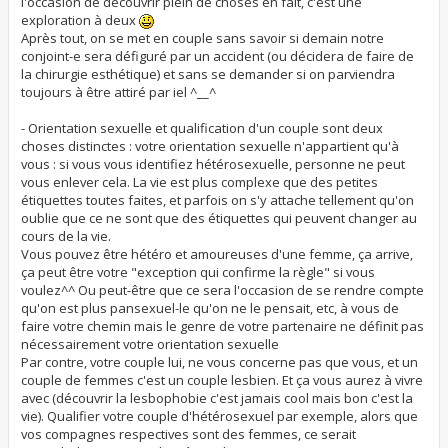
l'occasion de découvrir plein de choses en fait, c'est une
exploration à deux
Après tout, on se met en couple sans savoir si demain notre
conjoint-e sera défiguré par un accident (ou décidera de faire de
la chirurgie esthétique) et sans se demander si on parviendra
toujours à être attiré par iel ^__^
- Orientation sexuelle et qualification d'un couple sont deux
choses distinctes : votre orientation sexuelle n'appartient qu'à
vous : si vous vous identifiez hétérosexuelle, personne ne peut
vous enlever cela. La vie est plus complexe que des petites
étiquettes toutes faites, et parfois on s'y attache tellement qu'on
oublie que ce ne sont que des étiquettes qui peuvent changer au
cours de la vie.
Vous pouvez être hétéro et amoureuses d'une femme, ça arrive,
ça peut être votre "exception qui confirme la règle" si vous
voulez^^ Ou peut-être que ce sera l'occasion de se rendre compte
qu'on est plus pansexuel-le qu'on ne le pensait, etc, à vous de
faire votre chemin mais le genre de votre partenaire ne définit pas
nécessairement votre orientation sexuelle
Par contre, votre couple lui, ne vous concerne pas que vous, et un
couple de femmes c'est un couple lesbien. Et ça vous aurez à vivre
avec (découvrir la lesbophobie c'est jamais cool mais bon c'est la
vie). Qualifier votre couple d'hétérosexuel par exemple, alors que
vos compagnes respectives sont des femmes, ce serait