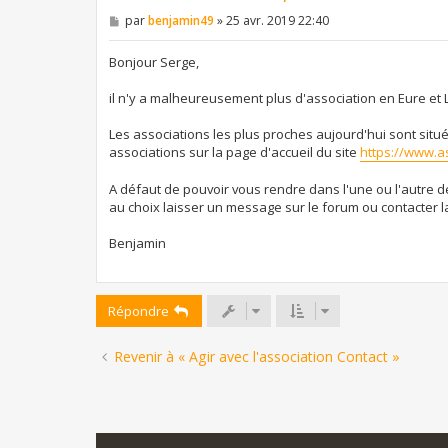
M
par
benjamin49
»
25 avr. 2019 22:40
e
s
s
Bonjour Serge,
a
g
il n'y a malheureusement plus d'association en Eure et 
e
Les associations les plus proches aujourd'hui sont situ
associations sur la page d'accueil du site
https://www.a
A défaut de pouvoir vous rendre dans l'une ou l'autre d
au choix laisser un message sur le forum ou contacter la
Benjamin
Répondre
Revenir à « Agir avec l'association Contact »