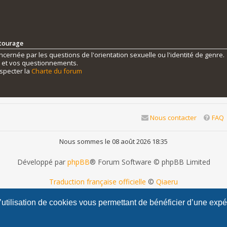
ntourage
ernée par les questions de l'orientation sexuelle ou l'identité de genre.
s et vos questionnements.
specter la
Charte du forum
Nous contacter
FAQ
Nous sommes le 08 août 2026 18:35
Développé par
phpBB
® Forum Software © phpBB Limited
Traduction française officielle
©
Qiaeru
phpBB Metro Theme by
PixelGoose Studio
l’utilisation de cookies vous permettant de bénéficier d’une exp
Confidentialité
|
Conditions