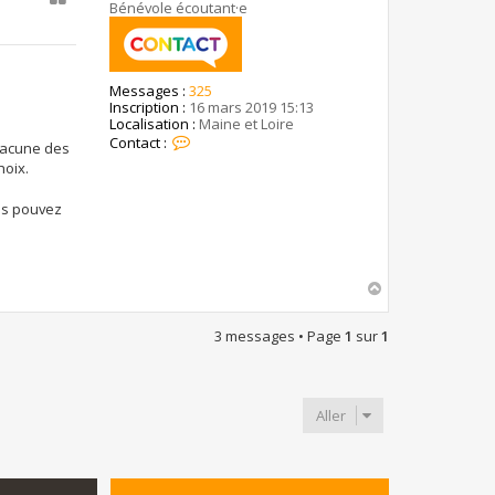
g
Bénévole écoutant·e
e
Messages :
325
Inscription :
16 mars 2019 15:13
Localisation :
Maine et Loire
C
Contact :
chacune des
o
hoix.
n
t
a
ous pouvez
c
t
e
r
b
H
e
a
n
u
3 messages • Page
1
sur
1
j
t
a
m
i
n
Aller
4
9