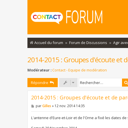
Accueil du forum
Forum de Discussions
Agir ave
2014-2015 : Groupes d'écoute et d
Modérateur :
Contact - Equipe de modération
Répondre
2014-2015 : Groupes d'écoute et de par
M
par
Gilles
»
12 nov. 2014 14:35
e
s
s
L'antenne d'Eure-et-Loir et de l'Orne a fixé les dates d
a
g
Samedi 29 Novembre 2014