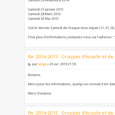
e
Samedi 31 Janvier 2015
Samedi 28 Mars 2015
Samedi 30 Mai 2015
Soit le dernier Samedi de chaque mois impair (11, 01, 03, 
Pour plus d'informations,contactez nous via l'adresse : 
Re: 2014-2015 : Groupes d'écoute et de
M
par
serge
»
20 avr. 2019 21:59
e
s
s
Bonjour,
a
g
Merci pour les informations, quelqu'un connait-il les da
e
Merci d'avance
Re: 2014-2015 : Groupes d'écoute et de