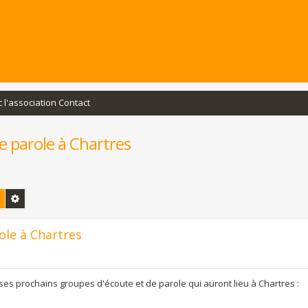
c l'association Contact
e parole à Chartres
Rechercher
Recherche avancée
ole à Chartres
e ses prochains groupes d'écoute et de parole qui auront lieu à Chartres :