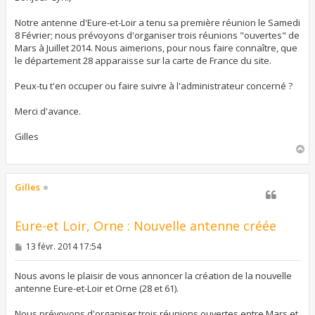
a
g
Notre antenne d'Eure-et-Loir a tenu sa première réunion le Samedi
e
8 Février; nous prévoyons d'organiser trois réunions "ouvertes" de
Mars à Juillet 2014. Nous aimerions, pour nous faire connaître, que
le département 28 apparaisse sur la carte de France du site.
Peux-tu t'en occuper ou faire suivre à l'administrateur concerné ?
Merci d'avance.
Gilles
H
a
u
t
Gilles
Eure-et Loir, Orne : Nouvelle antenne créée
M
13 févr. 2014 17:54
e
s
s
Nous avons le plaisir de vous annoncer la création de la nouvelle
a
antenne Eure-et-Loir et Orne (28 et 61).
g
e
Nous prévoyons d'organiser trois réunions ouvertes entre Mars et