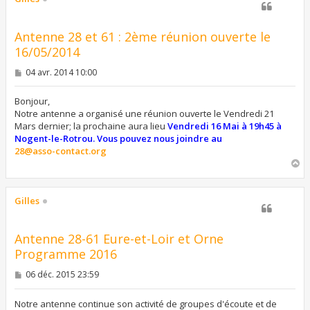
Antenne 28 et 61 : 2ème réunion ouverte le
16/05/2014
M
04 avr. 2014 10:00
e
s
s
Bonjour,
a
Notre antenne a organisé une réunion ouverte le Vendredi 21
g
Mars dernier; la prochaine aura lieu
Vendredi 16 Mai à 19h45 à
e
Nogent-le-Rotrou. Vous pouvez nous joindre au
28@asso-contact.org
H
a
u
t
Gilles
Antenne 28-61 Eure-et-Loir et Orne
Programme 2016
M
06 déc. 2015 23:59
e
s
s
Notre antenne continue son activité de groupes d'écoute et de