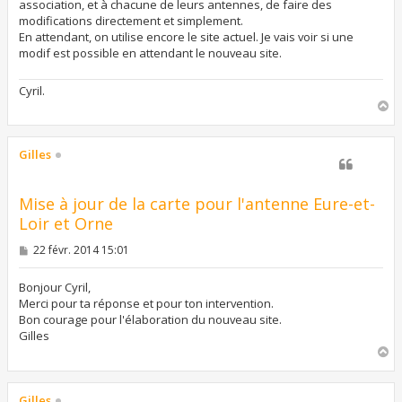
association, et à chacune de leurs antennes, de faire des
modifications directement et simplement.
En attendant, on utilise encore le site actuel. Je vais voir si une
modif est possible en attendant le nouveau site.
Cyril.
H
a
u
t
Gilles
Mise à jour de la carte pour l'antenne Eure-et-
Loir et Orne
M
22 févr. 2014 15:01
e
s
s
Bonjour Cyril,
a
Merci pour ta réponse et pour ton intervention.
g
Bon courage pour l'élaboration du nouveau site.
e
Gilles
H
a
u
t
Gilles