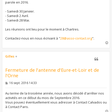
a
parole en 2016.
g
e
- Samedi 30 Janvier.
- Samedi 2 Avril.
- Samedi 28 Mai.
Les réunions ont lieu pour le moment à Chartres.
Contactez-nous en nous écrivant à "
28@asso-contact.org
".
H
a
u
t
Gilles
Fermeture de l'antenne d'Eure-et-Loir et de
l'Orne
M
16 sept. 2016 14:33
e
s
s
Au terme de la troisième année, nous avons décidé d'arrêter nos
a
activités en ce début du mois de Septembre 2016.
g
Vous pouvez éventuellement vous adresser à Contact Calvados ou
e
à Contact Paris.
H