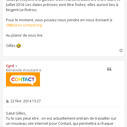
Juillet 2014. Les dates précises vont être fixées; elles auront lieu à
Nogent-Le-Rotrou.
Pour le moment, vous pouvez nous joindre en nous écrivant à :
28@asso-contact.org
Au plaisir de vous lire.
Gilles
H
a
u
t
Cyril
Bénévole écoutant·e
M
22 févr. 2014 13:27
e
s
s
Salut Gilles,
a
Tu le sais peut etre : on est actuellement entrain de travailler sur
g
un nouveau site internet pour Contact, qui permettra a chaque
e