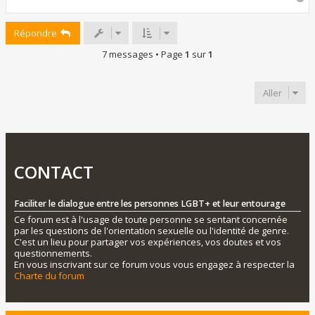
a
u
Répondre
t
7 messages • Page
1
sur
1
Aller
CONTACT
Faciliter le dialogue entre les personnes LGBT+ et leur entourage
Ce forum est à l'usage de toute personne se sentant concernée
par les questions de l'orientation sexuelle ou l'identité de genre.
C'est un lieu pour partager vos expériences, vos doutes et vos
questionnements.
En vous inscrivant sur ce forum vous vous engagez à respecter la
Charte du forum