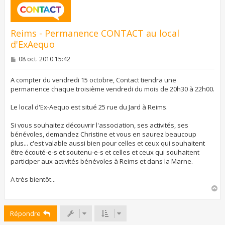
Reims - Permanence CONTACT au local
d'ExAequo
M
08 oct. 2010 15:42
e
s
s
A compter du vendredi 15 octobre, Contact tiendra une
a
permanence chaque troisième vendredi du mois de 20h30 à 22h00.
g
e
Le local d'Ex-Aequo est situé 25 rue du Jard à Reims.
Si vous souhaitez découvrir l'association, ses activités, ses
bénévoles, demandez Christine et vous en saurez beaucoup
plus... c'est valable aussi bien pour celles et ceux qui souhaitent
être écouté-e-s et soutenu-e-s et celles et ceux qui souhaitent
participer aux activités bénévoles à Reims et dans la Marne.
A très bientôt...
H
a
u
Répondre
t