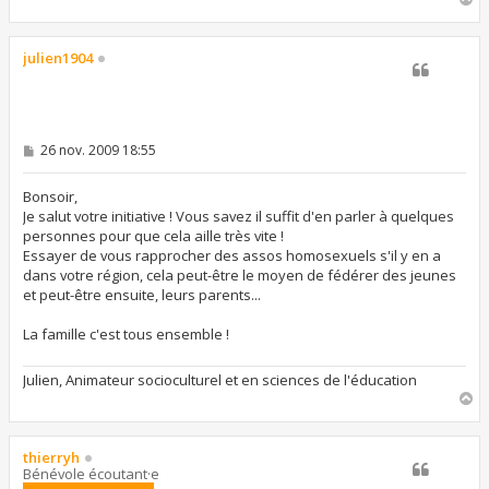
a
u
t
julien1904
M
26 nov. 2009 18:55
e
s
s
Bonsoir,
a
Je salut votre initiative ! Vous savez il suffit d'en parler à quelques
g
personnes pour que cela aille très vite !
e
Essayer de vous rapprocher des assos homosexuels s'il y en a
dans votre région, cela peut-être le moyen de fédérer des jeunes
et peut-être ensuite, leurs parents...
La famille c'est tous ensemble !
Julien, Animateur socioculturel et en sciences de l'éducation
H
a
u
t
thierryh
Bénévole écoutant·e