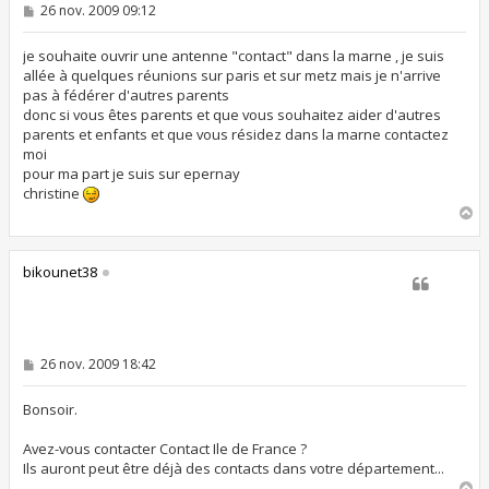
M
26 nov. 2009 09:12
e
s
s
je souhaite ouvrir une antenne "contact" dans la marne , je suis
a
allée à quelques réunions sur paris et sur metz mais je n'arrive
g
pas à fédérer d'autres parents
e
donc si vous êtes parents et que vous souhaitez aider d'autres
parents et enfants et que vous résidez dans la marne contactez
moi
pour ma part je suis sur epernay
christine
H
a
u
t
bikounet38
M
26 nov. 2009 18:42
e
s
s
Bonsoir.
a
g
Avez-vous contacter Contact Ile de France ?
e
Ils auront peut être déjà des contacts dans votre département...
H