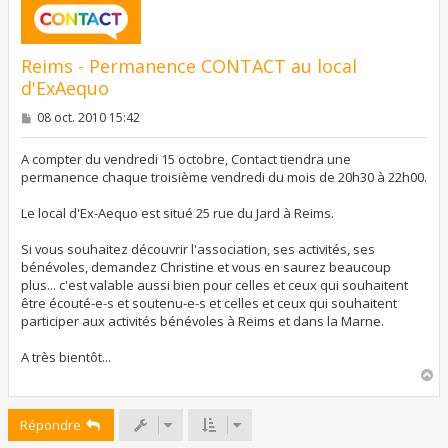
Reims - Permanence CONTACT au local
d'ExAequo
M
08 oct. 2010 15:42
e
s
s
A compter du vendredi 15 octobre, Contact tiendra une
a
permanence chaque troisième vendredi du mois de 20h30 à 22h00.
g
e
Le local d'Ex-Aequo est situé 25 rue du Jard à Reims.
Si vous souhaitez découvrir l'association, ses activités, ses
bénévoles, demandez Christine et vous en saurez beaucoup
plus... c'est valable aussi bien pour celles et ceux qui souhaitent
être écouté-e-s et soutenu-e-s et celles et ceux qui souhaitent
participer aux activités bénévoles à Reims et dans la Marne.
A très bientôt...
H
a
u
Répondre
t