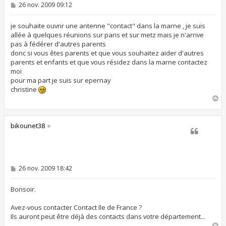
M
26 nov. 2009 09:12
e
s
s
je souhaite ouvrir une antenne "contact" dans la marne , je suis
a
allée à quelques réunions sur paris et sur metz mais je n'arrive
g
pas à fédérer d'autres parents
e
donc si vous êtes parents et que vous souhaitez aider d'autres
parents et enfants et que vous résidez dans la marne contactez
moi
pour ma part je suis sur epernay
christine
H
a
u
t
bikounet38
M
26 nov. 2009 18:42
e
s
s
Bonsoir.
a
g
Avez-vous contacter Contact Ile de France ?
e
Ils auront peut être déjà des contacts dans votre département...
H