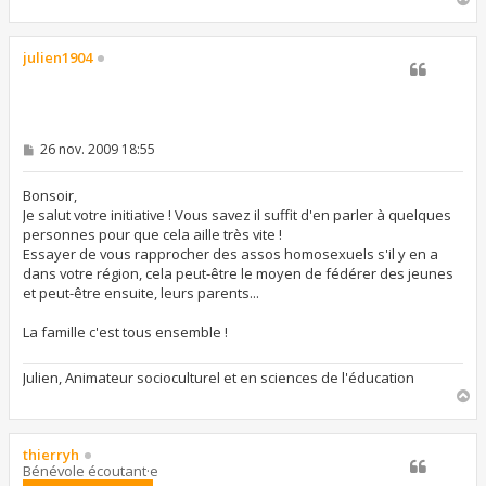
a
u
t
julien1904
M
26 nov. 2009 18:55
e
s
s
Bonsoir,
a
Je salut votre initiative ! Vous savez il suffit d'en parler à quelques
g
personnes pour que cela aille très vite !
e
Essayer de vous rapprocher des assos homosexuels s'il y en a
dans votre région, cela peut-être le moyen de fédérer des jeunes
et peut-être ensuite, leurs parents...
La famille c'est tous ensemble !
Julien, Animateur socioculturel et en sciences de l'éducation
H
a
u
t
thierryh
Bénévole écoutant·e