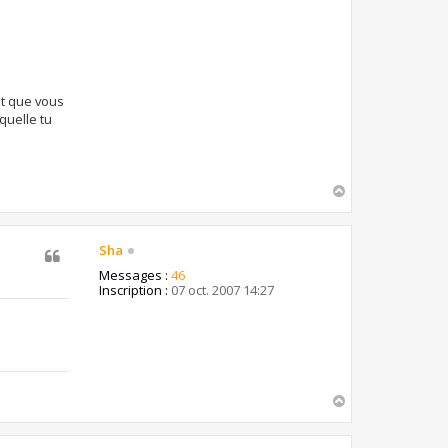
et que vous
quelle tu
H
a
u
t
Sha
Messages :
46
Inscription :
07 oct. 2007 14:27
H
a
u