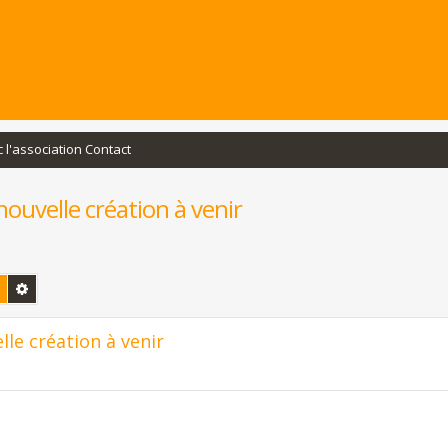
c l'association Contact
ouvelle création à venir
Rechercher
Recherche avancée
le création à venir