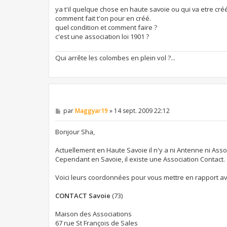
e
ya t'il quelque chose en haute savoie ou qui va etre cré
comment fait t'on pour en créé.
quel condition et comment faire ?
c'est une association loi 1901 ?
Qui arrête les colombes en plein vol ?...
M
par
Maggyar19
»
14 sept. 2009 22:12
e
s
s
Bonjour Sha,
a
g
Actuellement en Haute Savoie il n'y a ni Antenne ni Asso
e
Cependant en Savoie, il existe une Association Contact.
Voici leurs coordonnées pour vous mettre en rapport av
CONTACT Savoie
(73)
Maison des Associations
67 rue St François de Sales