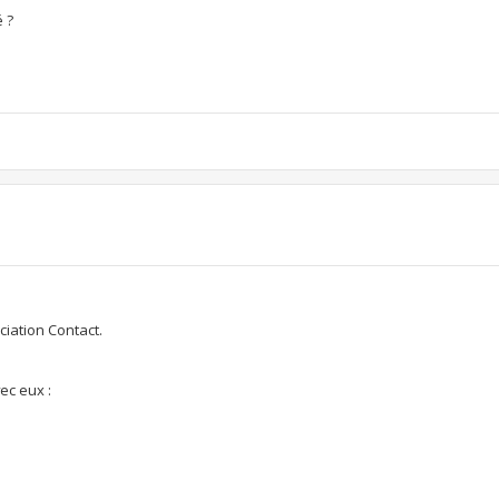
é ?
ciation Contact.
ec eux :