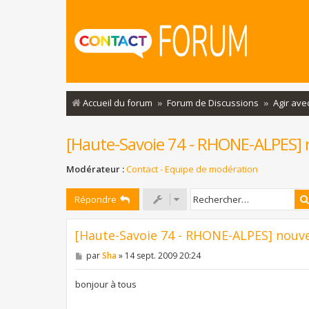
Accueil du forum
Forum de Discussions
Agir ave
[Haute-Savoie 74 - RHONE-ALPES] n
Modérateur :
Contact - Equipe de modération
Répondre
[Haute-Savoie 74 - RHONE-ALPES] nouvel
M
par
Sha
»
14 sept. 2009 20:24
e
s
s
bonjour à tous
a
g