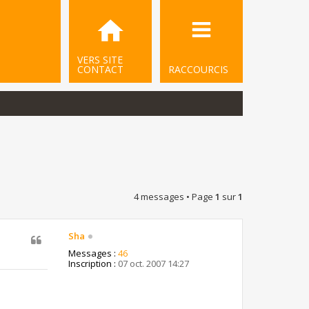
VERS SITE
CONTACT
RACCOURCIS
4 messages • Page
1
sur
1
Sha
Messages :
46
Inscription :
07 oct. 2007 14:27