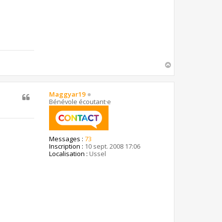
H
a
u
t
Maggyar19
Bénévole écoutant·e
Messages :
73
Inscription :
10 sept. 2008 17:06
Localisation :
Ussel