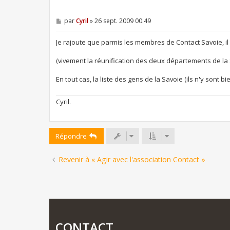
M
par
Cyril
»
26 sept. 2009 00:49
e
s
s
Je rajoute que parmis les membres de Contact Savoie, il
a
g
(vivement la réunification des deux départements de l
e
En tout cas, la liste des gens de la Savoie (ils n'y sont bie
Cyril.
Répondre
Revenir à « Agir avec l'association Contact »
CONTACT