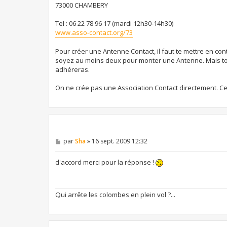
73000 CHAMBERY
Tel : 06 22 78 96 17 (mardi 12h30-14h30)
www.asso-contact.org/73
Pour créer une Antenne Contact, il faut te mettre en con
soyez au moins deux pour monter une Antenne. Mais tout
adhéreras.
On ne crée pas une Association Contact directement. Cel
M
par
Sha
»
16 sept. 2009 12:32
e
s
s
d'accord merci pour la réponse !
a
g
e
Qui arrête les colombes en plein vol ?...