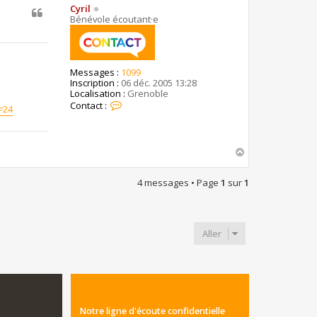
t
Cyril
Bénévole écoutant·e
Messages :
1099
Inscription :
06 déc. 2005 13:28
Localisation :
Grenoble
C
Contact :
=24
o
n
t
a
H
c
a
t
u
e
4 messages • Page
1
sur
1
t
r
C
y
r
i
Aller
l
Notre ligne d'écoute confidentielle