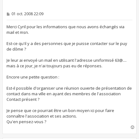
M
01 oct. 2008 22:09
e
s
s
Merci Cyril pour les informations que nous avons échangés via
a
mail et msn.
g
e
Est-ce qu'il y a des personnes que je puisse contacter sur le puy
de dôme ?
Je leur ai envoyé un mail en utilisant l'adresse uniformisé 63@....
mais à ce jour, je n'ai toujours pas eu de réponses.
Encore une petite question :
Est-il possible d'organiser une réunion ouverte de présentation de
contact dans ma ville en ayant des membres de l'association
Contact présent ?
Je pense que ce pourrait être un bon moyen ici pour faire
connaître l'association et ses actions.
Qu'en pensez-vous ?
H
a
u