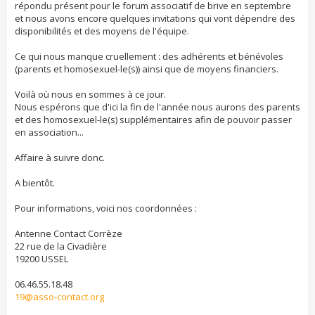
répondu présent pour le forum associatif de brive en septembre
et nous avons encore quelques invitations qui vont dépendre des
disponibilités et des moyens de l'équipe.
Ce qui nous manque cruellement : des adhérents et bénévoles
(parents et homosexuel-le(s)) ainsi que de moyens financiers.
Voilà où nous en sommes à ce jour.
Nous espérons que d'ici la fin de l'année nous aurons des parents
et des homosexuel-le(s) supplémentaires afin de pouvoir passer
en association...
Affaire à suivre donc.
A bientôt.
Pour informations, voici nos coordonnées :
Antenne Contact Corrèze
22 rue de la Civadière
19200 USSEL
06.46.55.18.48
19@asso-contact.org