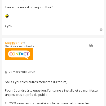
L'antenne en est où aujourd'hui ?
Cyril.
H
a
u
t
Maggyar19
Bénévole écoutant·e
M
29 mars 2010 20:28
e
s
s
Salut Cyril et les autres membres du forum,
a
g
Pour répondre à ta question, l'antenne s'installe et se manifeste
e
un peu plus auprès du public.
En 2009, nous avons travaillé sur la communication avec les