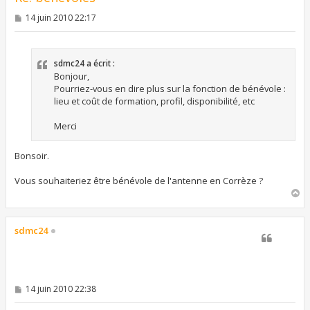
M
14 juin 2010 22:17
e
s
s
a
sdmc24 a écrit :
g
e
Bonjour,
Pourriez-vous en dire plus sur la fonction de bénévole :
lieu et coût de formation, profil, disponibilité, etc
Merci
Bonsoir.
Vous souhaiteriez être bénévole de l'antenne en Corrèze ?
H
a
u
t
sdmc24
M
14 juin 2010 22:38
e
s