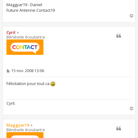
Maggyar19 - Daniel
Future Antenne Contact19
H
a
u
t
Cyril
Bénévole écoutant·e
M
15 nov. 2008 13:06
e
s
s
Félicitation pour tout ca
a
g
e
Cyril.
H
a
u
t
Maggyar19
Bénévole écoutant·e