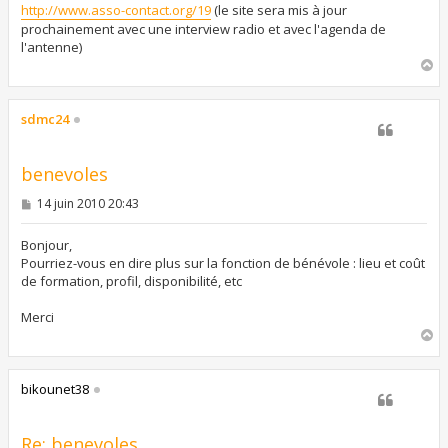
http://www.asso-contact.org/19
(le site sera mis à jour
prochainement avec une interview radio et avec l'agenda de
l'antenne)
H
a
u
t
sdmc24
benevoles
M
14 juin 2010 20:43
e
s
s
Bonjour,
a
Pourriez-vous en dire plus sur la fonction de bénévole : lieu et coût
g
de formation, profil, disponibilité, etc
e
Merci
H
a
u
t
bikounet38
Re: benevoles