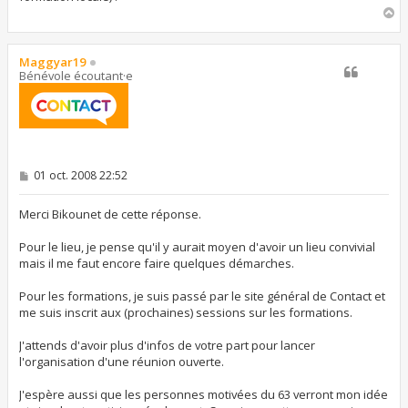
H
a
u
t
Maggyar19
Bénévole écoutant·e
M
01 oct. 2008 22:52
e
s
s
Merci Bikounet de cette réponse.
a
g
Pour le lieu, je pense qu'il y aurait moyen d'avoir un lieu convivial
e
mais il me faut encore faire quelques démarches.
Pour les formations, je suis passé par le site général de Contact et
me suis inscrit aux (prochaines) sessions sur les formations.
J'attends d'avoir plus d'infos de votre part pour lancer
l'organisation d'une réunion ouverte.
J'espère aussi que les personnes motivées du 63 verront mon idée