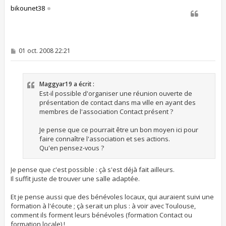
t
bikounet38
M
01 oct. 2008 22:21
e
s
s
a
Maggyar19 a écrit :
g
e
Est-il possible d'organiser une réunion ouverte de
présentation de contact dans ma ville en ayant des
membres de l'association Contact présent ?
Je pense que ce pourrait être un bon moyen ici pour
faire connaître l'association et ses actions.
Qu'en pensez-vous ?
Je pense que c'est possible : çà s'est déjà fait ailleurs.
Il suffit juste de trouver une salle adaptée.
Et je pense aussi que des bénévoles locaux, qui auraient suivi une
formation à l'écoute ; çà serait un plus : à voir avec Toulouse,
comment ils forment leurs bénévoles (formation Contact ou
formation locale) !