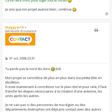
Ca va faire short pour loger tout le forum
Je vois que ton projet avance bien ; continue
H
a
u
t
Maggyar19
Bénévole écoutant·e
M
01 oct. 2008 23:31
e
s
s
Tu perds pas le nord dis donc
(lol)
a
g
Mon projet se concrétise de plus en plus dans ma petite tête en
e
ébullition.
Il reste maintenant à concrétiser sur le plan réel et pour cela, il faut
franchir les étapes nécessaires à la création d'une antenne, les
unes après les autres.
Je ne sais pas si des personnes de ma région ou des
départements limitrophes ont déjà pris contact avec des autres