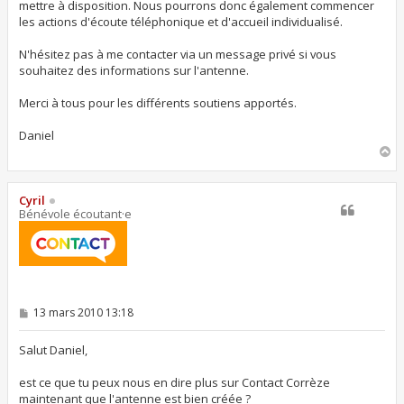
mettre à disposition. Nous pourrons donc également commencer
les actions d'écoute téléphonique et d'accueil individualisé.
N'hésitez pas à me contacter via un message privé si vous
souhaitez des informations sur l'antenne.
Merci à tous pour les différents soutiens apportés.
Daniel
H
a
u
t
Cyril
Bénévole écoutant·e
M
13 mars 2010 13:18
e
s
s
Salut Daniel,
a
g
est ce que tu peux nous en dire plus sur Contact Corrèze
e
maintenant que l'antenne est bien créée ?