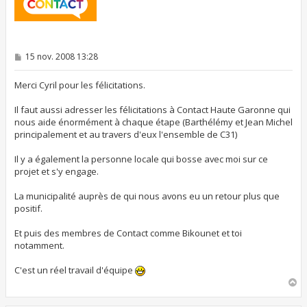
M
15 nov. 2008 13:28
e
s
s
Merci Cyril pour les félicitations.
a
g
Il faut aussi adresser les félicitations à Contact Haute Garonne qui
e
nous aide énormément à chaque étape (Barthélémy et Jean Michel
principalement et au travers d'eux l'ensemble de C31)
Il y a également la personne locale qui bosse avec moi sur ce
projet et s'y engage.
La municipalité auprès de qui nous avons eu un retour plus que
positif.
Et puis des membres de Contact comme Bikounet et toi
notamment.
C'est un réel travail d'équipe
H
a
u