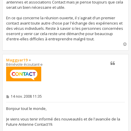
antennes et associations Contact mais je pense toujours que cela
serait un bien nécessaire et utile.
En ce qui concerne la réunion ouverte, il s'agirait d'un premier
contact avant toute autre chose par l'échange des expériences et
des vécus individuels. Reste à savoir si les personnes concernées
oseront y venir car cela reste une démarche pour beaucoup
d'entre-elles difficiles à entreprendre malgré tout.
H
a
u
t
Maggyar19
Bénévole écoutant·e
M
14 nov. 2008 11:35
e
s
s
Bonjour tout le monde,
a
g
Je viens vous tenir informé des nouveautés et de l'avancée de la
e
Future Antenne Contact19.