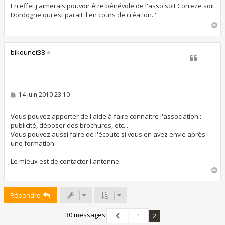
s
En effet j'aimerais pouvoir être bénévole de l'asso soit Correze soit
a
Dordogne qui est parait il en cours de création. '
g
H
e
a
u
t
bikounet38
M
14 juin 2010 23:10
e
s
s
Vous pouvez apporter de l'aide à faire connaitre l'association :
a
publicité, déposer des brochures, etc...
g
Vous pouvez aussi faire de l'écoute si vous en avez envie après
e
une formation.
Le mieux est de contacter l'antenne.
H
a
u
Répondre
t
30 messages
1
2