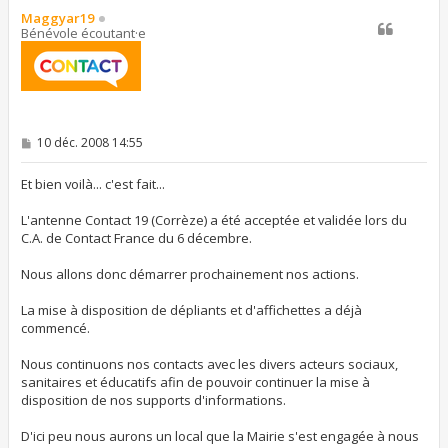
t
Maggyar19
Bénévole écoutant·e
M
10 déc. 2008 14:55
e
s
s
Et bien voilà... c'est fait...
a
g
L'antenne Contact 19 (Corrèze) a été acceptée et validée lors du
e
C.A. de Contact France du 6 décembre.
Nous allons donc démarrer prochainement nos actions.
La mise à disposition de dépliants et d'affichettes a déjà
commencé.
Nous continuons nos contacts avec les divers acteurs sociaux,
sanitaires et éducatifs afin de pouvoir continuer la mise à
disposition de nos supports d'informations.
D'ici peu nous aurons un local que la Mairie s'est engagée à nous