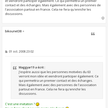
et viendront participer également. Ce qui permettra un premier
contact et des échanges. Mais également avec des personnes de
l'association partout en France. Cela ne fera qu'enrichir les
discussions.
H
a
u
t
bikounet38
M
01 oct. 2008 23:02
e
s
s
a
Maggyar19 a écrit :
g
e
J'espère aussi que les personnes motivées du 63
verront mon idée et viendront participer également. Ce
qui permettra un premier contact et des échanges.
Mais également avec des personnes de l'association
partout en France. Cela ne fera qu'enrichir les
discussions.
C'est une invitation ?