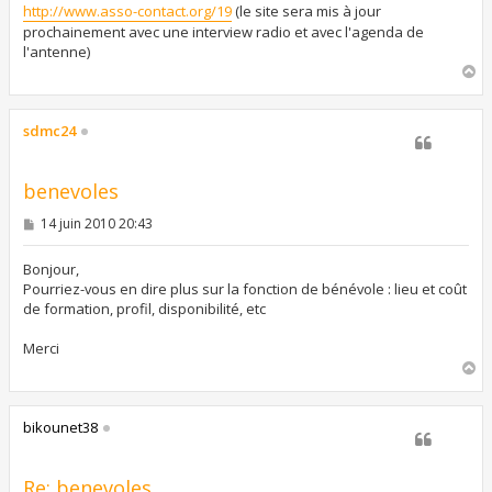
http://www.asso-contact.org/19
(le site sera mis à jour
prochainement avec une interview radio et avec l'agenda de
l'antenne)
H
a
u
t
sdmc24
benevoles
M
14 juin 2010 20:43
e
s
s
Bonjour,
a
Pourriez-vous en dire plus sur la fonction de bénévole : lieu et coût
g
de formation, profil, disponibilité, etc
e
Merci
H
a
u
t
bikounet38
Re: benevoles