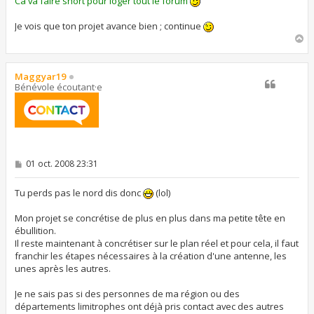
Ca va faire short pour loger tout le forum
Je vois que ton projet avance bien ; continue
H
a
u
t
Maggyar19
Bénévole écoutant·e
M
01 oct. 2008 23:31
e
s
s
Tu perds pas le nord dis donc
(lol)
a
g
Mon projet se concrétise de plus en plus dans ma petite tête en
e
ébullition.
Il reste maintenant à concrétiser sur le plan réel et pour cela, il faut
franchir les étapes nécessaires à la création d'une antenne, les
unes après les autres.
Je ne sais pas si des personnes de ma région ou des
départements limitrophes ont déjà pris contact avec des autres