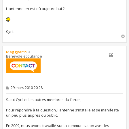
L'antenne en est où aujourd'hui ?
Cyril.
H
a
u
t
Maggyar19
Bénévole écoutant·e
M
29 mars 2010 20:28
e
s
s
Salut Cyril et les autres membres du forum,
a
g
Pour répondre à ta question, l'antenne s'installe et se manifeste
e
un peu plus auprès du public.
En 2009, nous avons travaillé sur la communication avec les