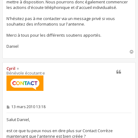
mettre à disposition. Nous pourrons donc également commencer
les actions d'écoute téléphonique et d'accueil individualisé.
N'hésitez pas à me contacter via un message privé si vous
souhaitez des informations sur l'antenne.
Merci à tous pour les différents soutiens apportés.
Daniel
H
a
u
t
Cyril
Bénévole écoutant·e
M
13 mars 2010 13:18
e
s
s
Salut Daniel,
a
g
est ce que tu peux nous en dire plus sur Contact Corrèze
e
maintenant que l'antenne est bien créée ?