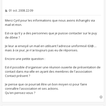
M
01 oct. 2008 22:09
e
s
s
Merci Cyril pour les informations que nous avons échangés via
a
mail et msn.
g
e
Est-ce qu'il y a des personnes que je puisse contacter sur le puy
de dôme ?
Je leur ai envoyé un mail en utilisant l'adresse uniformisé 63@....
mais à ce jour, je n'ai toujours pas eu de réponses.
Encore une petite question :
Est-il possible d'organiser une réunion ouverte de présentation de
contact dans ma ville en ayant des membres de l'association
Contact présent ?
Je pense que ce pourrait être un bon moyen ici pour faire
connaître l'association et ses actions.
Qu'en pensez-vous ?
H
a
u