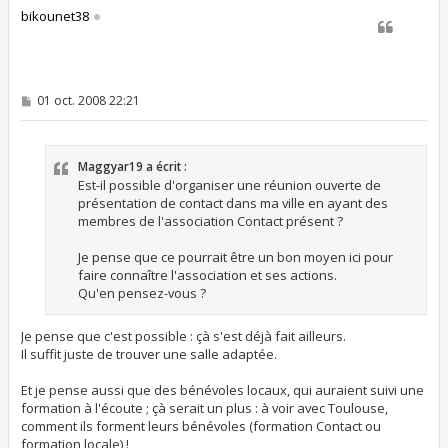
t
bikounet38
M
01 oct. 2008 22:21
e
s
s
a
Maggyar19 a écrit :
g
e
Est-il possible d'organiser une réunion ouverte de
présentation de contact dans ma ville en ayant des
membres de l'association Contact présent ?
Je pense que ce pourrait être un bon moyen ici pour
faire connaître l'association et ses actions.
Qu'en pensez-vous ?
Je pense que c'est possible : çà s'est déjà fait ailleurs.
Il suffit juste de trouver une salle adaptée.
Et je pense aussi que des bénévoles locaux, qui auraient suivi une
formation à l'écoute ; çà serait un plus : à voir avec Toulouse,
comment ils forment leurs bénévoles (formation Contact ou
formation locale) !