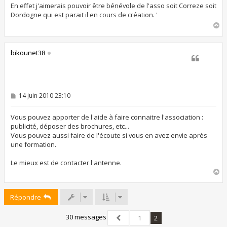
s
En effet j'aimerais pouvoir être bénévole de l'asso soit Correze soit
a
Dordogne qui est parait il en cours de création. '
g
H
e
a
u
t
bikounet38
M
14 juin 2010 23:10
e
s
s
Vous pouvez apporter de l'aide à faire connaitre l'association :
a
publicité, déposer des brochures, etc...
g
Vous pouvez aussi faire de l'écoute si vous en avez envie après
e
une formation.
Le mieux est de contacter l'antenne.
H
a
u
Répondre
t
30 messages
1
2