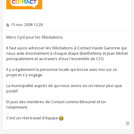
M
15 nov. 2008 13:28
e
s
s
Merci Cyril pour les félicitations.
a
g
Il faut aussi adresser les félicitations à Contact Haute Garonne qui
e
nous aide énormément à chaque étape (Barthélémy et Jean Michel
principalement et au travers d'eux l'ensemble de C31)
Il y a également la personne locale qui bosse avec moi sur ce
projet et s'y engage.
La municipalité auprès de qui nous avons eu un retour plus que
positif.
Et puis des membres de Contact comme Bikounet et toi
notamment.
C'est un réel travail d'équipe
H
a
u