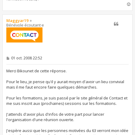
H
a
u
t
Maggyar19
Bénévole écoutant·e
M
01 oct. 2008 22:52
e
s
s
Merci Bikounet de cette réponse.
a
g
Pour le lieu, je pense qu'il y aurait moyen d'avoir un lieu convivial
e
mais il me faut encore faire quelques démarches.
Pour les formations, je suis passé par le site général de Contact et
me suis inscrit aux (prochaines) sessions sur les formations.
J'attends d'avoir plus d'infos de votre part pour lancer
l'organisation d'une réunion ouverte.
J'espère aussi que les personnes motivées du 63 verront mon idée