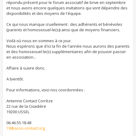
répondu présent pour le forum associatif de brive en septembre
et nous avons encore quelques invitations qui vont dépendre des
disponibilités et des moyens de l'équipe.
Ce qui nous manque cruellement : des adhérents et bénévoles
(parents et homosexuel-le(s)) ainsi que de moyens financiers.
Voilà où nous en sommes à ce jour.
Nous espérons que d'ici la fin de l'année nous aurons des parents
et des homosexuel-le(s) supplémentaires afin de pouvoir passer
en association...
Affaire à suivre donc.
A bientôt.
Pour informations, voici nos coordonnées :
Antenne Contact Corrèze
22 rue de la Civadière
19200 USSEL
06.46.55.18.48
19@asso-contact.org