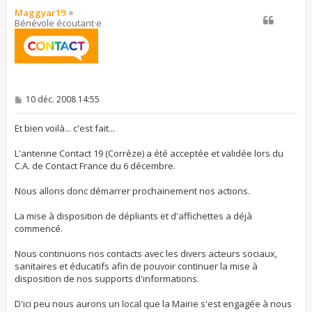
t
Maggyar19
Bénévole écoutant·e
M
10 déc. 2008 14:55
e
s
s
Et bien voilà... c'est fait...
a
g
L'antenne Contact 19 (Corrèze) a été acceptée et validée lors du
e
C.A. de Contact France du 6 décembre.
Nous allons donc démarrer prochainement nos actions.
La mise à disposition de dépliants et d'affichettes a déjà
commencé.
Nous continuons nos contacts avec les divers acteurs sociaux,
sanitaires et éducatifs afin de pouvoir continuer la mise à
disposition de nos supports d'informations.
D'ici peu nous aurons un local que la Mairie s'est engagée à nous