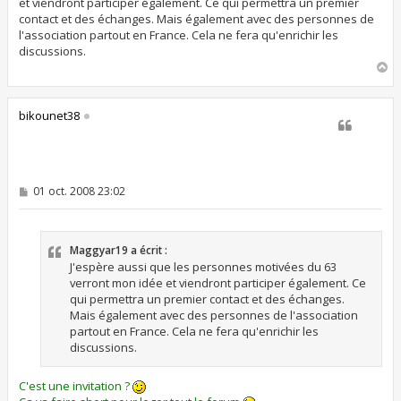
et viendront participer également. Ce qui permettra un premier
contact et des échanges. Mais également avec des personnes de
l'association partout en France. Cela ne fera qu'enrichir les
discussions.
H
a
u
t
bikounet38
M
01 oct. 2008 23:02
e
s
s
a
Maggyar19 a écrit :
g
e
J'espère aussi que les personnes motivées du 63
verront mon idée et viendront participer également. Ce
qui permettra un premier contact et des échanges.
Mais également avec des personnes de l'association
partout en France. Cela ne fera qu'enrichir les
discussions.
C'est une invitation ?