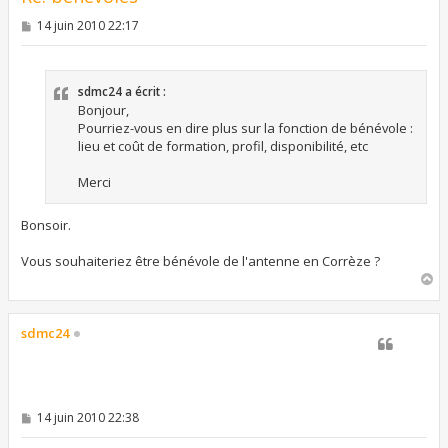
M
14 juin 2010 22:17
e
s
s
a
sdmc24 a écrit :
g
e
Bonjour,
Pourriez-vous en dire plus sur la fonction de bénévole :
lieu et coût de formation, profil, disponibilité, etc
Merci
Bonsoir.
Vous souhaiteriez être bénévole de l'antenne en Corrèze ?
H
a
u
t
sdmc24
M
14 juin 2010 22:38
e
s