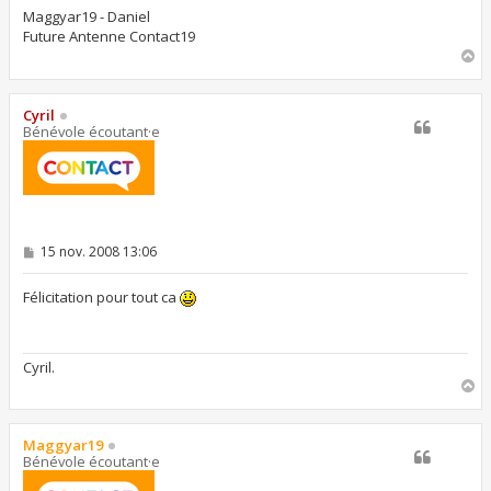
Maggyar19 - Daniel
Future Antenne Contact19
H
a
u
t
Cyril
Bénévole écoutant·e
M
15 nov. 2008 13:06
e
s
s
Félicitation pour tout ca
a
g
e
Cyril.
H
a
u
t
Maggyar19
Bénévole écoutant·e