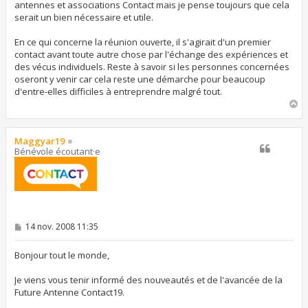
antennes et associations Contact mais je pense toujours que cela
serait un bien nécessaire et utile.
En ce qui concerne la réunion ouverte, il s'agirait d'un premier
contact avant toute autre chose par l'échange des expériences et
des vécus individuels. Reste à savoir si les personnes concernées
oseront y venir car cela reste une démarche pour beaucoup
d'entre-elles difficiles à entreprendre malgré tout.
H
a
u
t
Maggyar19
Bénévole écoutant·e
M
14 nov. 2008 11:35
e
s
s
Bonjour tout le monde,
a
g
Je viens vous tenir informé des nouveautés et de l'avancée de la
e
Future Antenne Contact19.