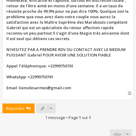
Honnêteté, efficacité et rapidité, surtout en discrétion totale ,
retour de l’être aimé en moins d’une semaine. Il a un taux de
réussite proche de 99.9% pour ne pas dire 100%. Quelque soit le
problème que vous avez dans votre couple vous aurez la
satisfaction avec le Maître Suprême des Marabouts compétent
Gabriel qui est un spécialiste du retour affection rapide
reconnu un peu partout Il s’agit d’une Magie très ancienne dont
Il est seul qui détiens ces secrets.
N’HESITEZ PAR A PRENDRE RDV OU CONTACT AVEC LE MEDIUM
PUISSANT Gabriel POUR AVOIR UNE SOLUTION FIABLE
Appel Téléphonique: +22999750761
WhatsApp: +22999750761
Email: liensdesarmes@gmail.com
H
a
u
Répondre
t
1 message • Page
1
sur
1
Aller