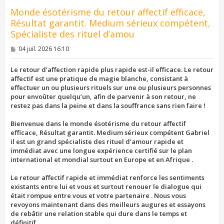
Monde ésotérisme du retour affectif efficace,
Résultat garantit. Medium sérieux compétent,
Spécialiste des rituel d’amou
M
04 juil. 2026 16:10
e
s
s
Le retour d’affection rapide plus rapide est-il efficace. Le retour
a
affectif est une pratique de magie blanche, consistant à
g
effectuer un ou plusieurs rituels sur une ou plusieurs personnes
e
pour envoûter quelqu’un, afin de parvenir à son retour, ne
restez pas dans la peine et dans la souffrance sans rien faire !
Bienvenue dans le monde ésotérisme du retour affectif
efficace, Résultat garantit. Medium sérieux compétent Gabriel
il est un grand spécialiste des rituel d’amour rapide et
immédiat avec une longue expérience certifié sur le plan
international et mondial surtout en Europe et en Afrique .
Le retour affectif rapide et immédiat renforce les sentiments
existants entre lui et vous et surtout renouer le dialogue qui
était rompue entre vous et votre partenaire . Nous vous
revoyons maintenant dans des meilleurs augures et essayons
de rebâtir une relation stable qui dure dans le temps et
définitif.