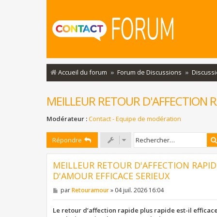
Accueil du forum
Forum de Discussions
Discuss
MEILLEUR RETOUR D'AFFECTION R
Modérateur :
Contact - Equipe de modération
Répondre
MEILLEUR RETOUR D'AFFECTION RAPIDE
D'AMOUR EFFICACE SERIEUX
M
par
Retouramour
»
04 juil. 2026 16:04
e
s
s
Le retour d’affection rapide plus rapide est-il effica
a