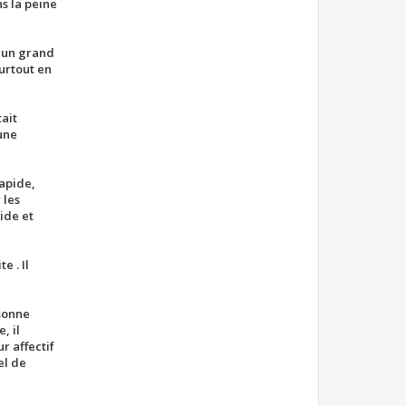
ns la peine
t un grand
urtout en
tait
une
rapide,
 les
ide et
e . Il
rsonne
, il
r affectif
el de