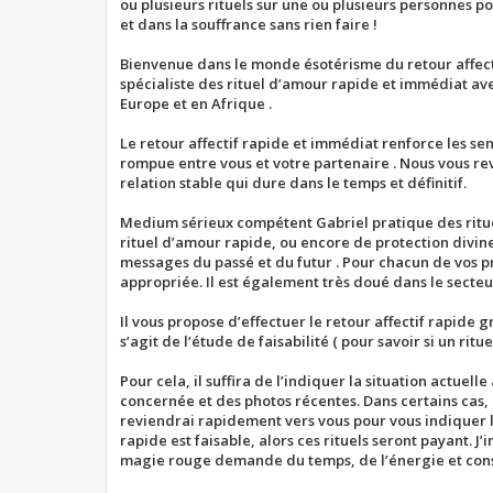
ou plusieurs rituels sur une ou plusieurs personnes p
g
et dans la souffrance sans rien faire !
e
Bienvenue dans le monde ésotérisme du retour affecti
spécialiste des rituel d’amour rapide et immédiat ave
Europe et en Afrique .
Le retour affectif rapide et immédiat renforce les sen
rompue entre vous et votre partenaire . Nous vous r
relation stable qui dure dans le temps et définitif.
Medium sérieux compétent Gabriel pratique des rituels
rituel d’amour rapide, ou encore de protection divine 
messages du passé et du futur . Pour chacun de vos pr
appropriée. Il est également très doué dans le secteu
Il vous propose d’effectuer le retour affectif rapide 
s’agit de l’étude de faisabilité ( pour savoir si un ritue
Pour cela, il suffira de l’indiquer la situation actue
concernée et des photos récentes. Dans certains cas, 
reviendrai rapidement vers vous pour vous indiquer les
rapide est faisable, alors ces rituels seront payant. J’i
magie rouge demande du temps, de l’énergie et con