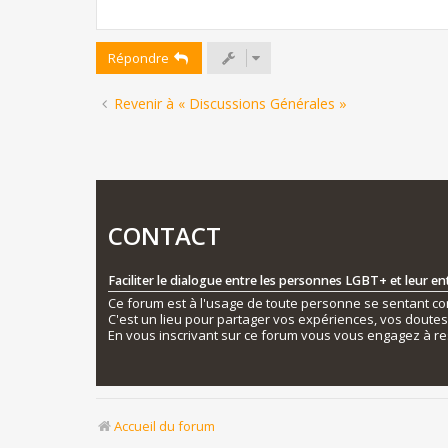
Répondre
Revenir à « Discussions Générales »
CONTACT
Faciliter le dialogue entre les personnes LGBT+ et leur e
Ce forum est à l'usage de toute personne se sentant conc
C'est un lieu pour partager vos expériences, vos doute
En vous inscrivant sur ce forum vous vous engagez à re
Accueil du forum