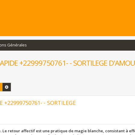
ions Générales
APIDE +22999750761- - SORTILEGE D'AMOU
Rechercher
Recherche avancée
 +22999750761- - SORTILEGE
ce. Le retour affectif est une pratique de magie blanche, consistant à ef