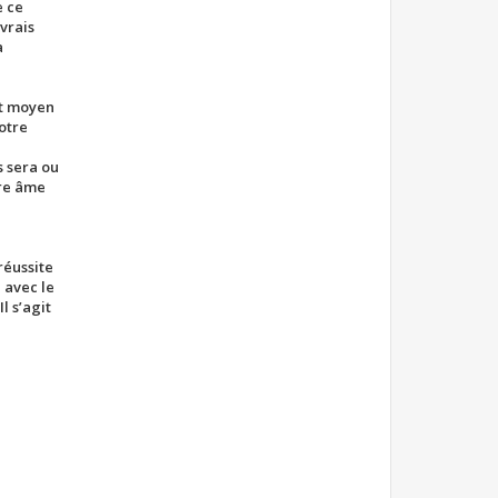
e ce
 vrais
a
et moyen
votre
s sera ou
tre âme
réussite
 avec le
l s’agit