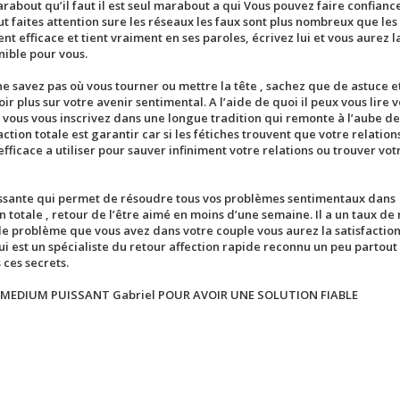
about qu’il faut il est seul marabout a qui Vous pouvez faire confianc
ut faites attention sure les réseaux les faux sont plus nombreux que les
efficace et tient vraiment en ses paroles, écrivez lui et vous aurez l
nible pour vous.
ne savez pas où vous tourner ou mettre la tête , sachez que de astuce 
r plus sur votre avenir sentimental. A l’aide de quoi il peux vous lire 
s vous vous inscrivez dans une longue tradition qui remonte à l’aube de
tion totale est garantir car si les fétiches trouvent que votre relation
fficace a utiliser pour sauver infiniment votre relations ou trouver vo
issante qui permet de résoudre tous vos problèmes sentimentaux dans
n totale , retour de l’être aimé en moins d’une semaine. Il a un taux de 
le problème que vous avez dans votre couple vous aurez la satisfaction
st un spécialiste du retour affection rapide reconnu un peu partout I
 ces secrets.
 MEDIUM PUISSANT Gabriel POUR AVOIR UNE SOLUTION FIABLE