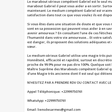
Le marabout sérieux compétent Gabriel est le seul mar
marabout Gabriel il peut vous aider a en sortir. Surto
maintenant. Le medium compètent Gabriel est vraiment 
satisfaction dans tout ce que vous voulez ils est dispo
Si vous êtes dans une situation de doute et que vous 
sont en sa possession qui peuvent vous aider à en savoi
avenir amoureux ? En consultant l’une de ces fétiche
l’humanité dans votre vie amoureuse… Et votre satisfac
est danger, ils proposent des solutions adéquates et e
sœur.
Le medium sérieux Gabriel utilise une magie très pu
Honnêteté, efficacité et rapidité, surtout en discrétio
proche de 99.9% pour ne pas dire 100%. Quelque soit 
Maître Suprême des Marabouts compétent Gabriel qui e
d’une Magie très ancienne dont Il est seul qui détiens
N’HESITEZ PAR A PRENDRE RDV OU CONTACT AVEC LE
Appel Téléphonique: +22999750761
WhatsApp: +22999750761
Email: liensdesarmes@gmail.com