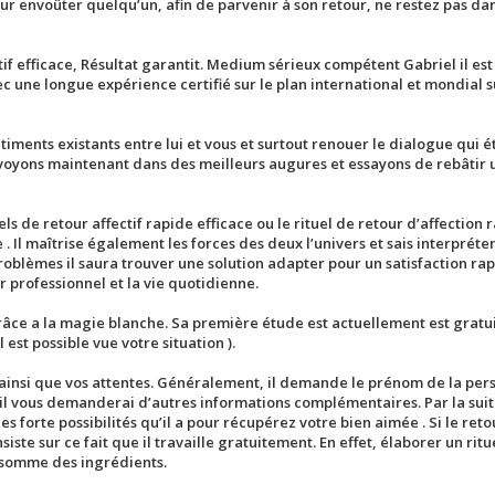
our envoûter quelqu’un, afin de parvenir à son retour, ne restez pas da
f efficace, Résultat garantit. Medium sérieux compétent Gabriel il es
c une longue expérience certifié sur le plan international et mondial s
timents existants entre lui et vous et surtout renouer le dialogue qui é
evoyons maintenant dans des meilleurs augures et essayons de rebâtir 
 de retour affectif rapide efficace ou le rituel de retour d’affection 
. Il maîtrise également les forces des deux l’univers et sais interpréter
oblèmes il saura trouver une solution adapter pour un satisfaction rap
r professionnel et la vie quotidienne.
grâce a la magie blanche. Sa première étude est actuellement est gratuit
l est possible vue votre situation ).
lle ainsi que vos attentes. Généralement, il demande le prénom de la pe
il vous demanderai d’autres informations complémentaires. Par la suite
 forte possibilités qu’il a pour récupérez votre bien aimée . Si le retou
nsiste sur ce fait que il travaille gratuitement. En effet, élaborer un ritu
somme des ingrédients.