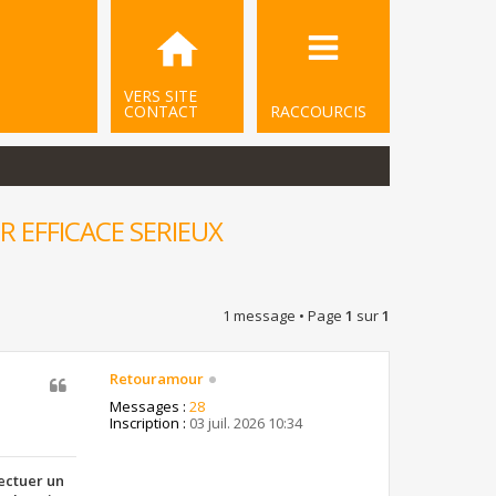
VERS SITE
CONTACT
RACCOURCIS
R EFFICACE SERIEUX
1 message • Page
1
sur
1
Retouramour
Messages :
28
Inscription :
03 juil. 2026 10:34
fectuer un