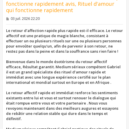
fonctionne rapidement avis, Rituel d'amour
qui fonctionne rapidement
M
03 juil. 2026 22:20
e
s
s
Le retour d’affection rapide plus rapide est-il efficace. Le retour
a
affectif est une pratique de magie blanche, consistant à
g
effectuer un ou plusieurs rituels sur une ou plusieurs personnes
e
pour envoûter quelqu’un, afin de parvenir à son retour, ne
restez pas dans la peine et dans la souffrance sans rien faire !
Bienvenue dans le monde ésotérisme du retour affectif
efficace, Résultat garantit. Medium sérieux compétent Gabriel
il est un grand spécialiste des rituel d’amour rapide et
immédiat avec une longue expérience certifié sur le plan
international et mondial surtout en Europe et en Afrique .
Le retour affectif rapide et immédiat renforce les sentiments
existants entre lui et vous et surtout renouer le dialogue qui
était rompue entre vous et votre partenaire . Nous vous
revoyons maintenant dans des meilleurs augures et essayons
de rebâtir une relation stable qui dure dans le temps et
définitif.