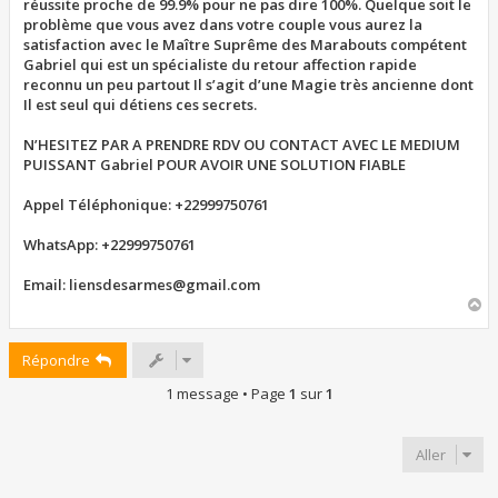
réussite proche de 99.9% pour ne pas dire 100%. Quelque soit le
problème que vous avez dans votre couple vous aurez la
satisfaction avec le Maître Suprême des Marabouts compétent
Gabriel qui est un spécialiste du retour affection rapide
reconnu un peu partout Il s’agit d’une Magie très ancienne dont
Il est seul qui détiens ces secrets.
N’HESITEZ PAR A PRENDRE RDV OU CONTACT AVEC LE MEDIUM
PUISSANT Gabriel POUR AVOIR UNE SOLUTION FIABLE
Appel Téléphonique: +22999750761
WhatsApp: +22999750761
Email: liensdesarmes@gmail.com
H
a
u
Répondre
t
1 message • Page
1
sur
1
Aller