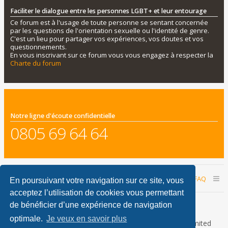
Faciliter le dialogue entre les personnes LGBT+ et leur entourage
Ce forum est à l'usage de toute personne se sentant concernée
par les questions de l'orientation sexuelle ou l'identité de genre.
C'est un lieu pour partager vos expériences, vos doutes et vos
questionnements.
En vous inscrivant sur ce forum vous vous engagez à respecter la
Charte du forum
Notre ligne d'écoute confidentielle
0805 69 64 64
Accueil du forum
Nous contacter
FAQ
En poursuivant votre navigation sur ce site, vous
acceptez l’utilisation de cookies vous permettant
Nous sommes le 08 août 2026 13:12
de bénéficier d’une expérience de navigation
optimale.
Je veux en savoir plus
Développé par
phpBB
® Forum Software © phpBB Limited