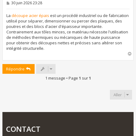
M
30 juin 2026 23:28
e
s
s
La
découpe acier épais
est un procédé industriel ou de fabrication
a
utilisé pour séparer, dimensionner ou percer des plaques, des
g
poutres et des blocs d'acier d'épaisseur importante.
e
Contrairement aux tôles minces, ce matériau nécessite l'utilisation
de méthodes thermiques ou mécaniques de haute puissance
pour obtenir des découpes nettes et précises sans altérer son
intégrité structurelle.
H
a
u
Répondre
t
1 message • Page
1
sur
1
Aller
CONTACT