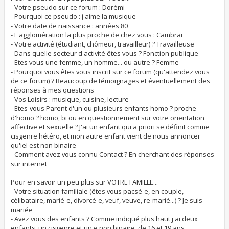
a
- Votre pseudo sur ce forum : Dorémi
g
- Pourquoi ce pseudo : j'aime la musique
e
- Votre date de naissance : années 80
- L'agglomération la plus proche de chez vous : Cambrai
- Votre activité (étudiant, chômeur, travailleur) ? Travailleuse
- Dans quelle secteur d'activité êtes vous ? Fonction publique
- Etes vous une femme, un homme... ou autre ? Femme
- Pourquoi vous êtes vous inscrit sur ce forum (qu'attendez vous
de ce forum) ? Beaucoup de témoignages et éventuellement des
réponses à mes questions
- Vos Loisirs : musique, cuisine, lecture
- Etes-vous Parent d'un ou plusieurs enfants homo ? proche
d'homo ? homo, bi ou en questionnement sur votre orientation
affective et sexuelle ? J'ai un enfant qui a priori se définit comme
cisgenre hétéro, et mon autre enfant vient de nous annoncer
qu'iel est non binaire
- Comment avez vous connu Contact ? En cherchant des réponses
sur internet
Pour en savoir un peu plus sur VOTRE FAMILLE...
- Votre situation familiale (êtes vous pacsé-e, en couple,
célibataire, marié-e, divorcé-e, veuf, veuve, re-marié...) ? Je suis
mariée
- Avez vous des enfants ? Comme indiqué plus haut j'ai deux
enfants, un cisgenre et un.e non binaire, de 16 et 19 ans