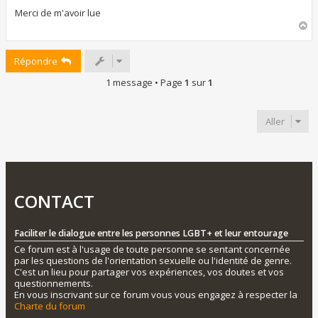
Merci de m'avoir lue
H
a
u
Répondre
t
1 message • Page
1
sur
1
Aller
CONTACT
Faciliter le dialogue entre les personnes LGBT+ et leur entourage
Ce forum est à l'usage de toute personne se sentant concernée
par les questions de l'orientation sexuelle ou l'identité de genre.
C'est un lieu pour partager vos expériences, vos doutes et vos
questionnements.
En vous inscrivant sur ce forum vous vous engagez à respecter la
Charte du forum