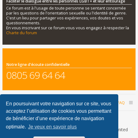
Faciliter le dialogue entre les personnes LGBT+ et leur entourage
Ce forum est à l'usage de toute personne se sentant concernée
par les questions de l'orientation sexuelle ou l'identité de genre.
C'est un lieu pour partager vos expériences, vos doutes et vos
questionnements.
En vous inscrivant sur ce forum vous vous engagez à respecter la
Charte du forum
Notre ligne d'écoute confidentielle
0805 69 64 64
Accueil du forum
Nous contacter
FAQ
En poursuivant votre navigation sur ce site, vous
acceptez l’utilisation de cookies vous permettant
Nous sommes le 06 août 2026 22:46
de bénéficier d’une expérience de navigation
optimale.
Je veux en savoir plus
Développé par
phpBB
® Forum Software © phpBB Limited
Traduction française officielle
©
Qiaeru