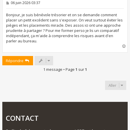
M
06 juin 2026 03:37
e
s
s
Bonjour, je suis bénévole trésorier et on se demande comment
a
placer un petit excédent sans s'exposer. On veut surtout éviter les
g
pièges et les placements miracle. Des assos ici ont une approche
e
prudente à partager ? Pour me former perso je lis un comparatif
indépendant, ça m'aide à comprendre les risques avant d'en
parler au bureau.
H
a
u
Répondre
t
1 message • Page
1
sur
1
Aller
CONTACT