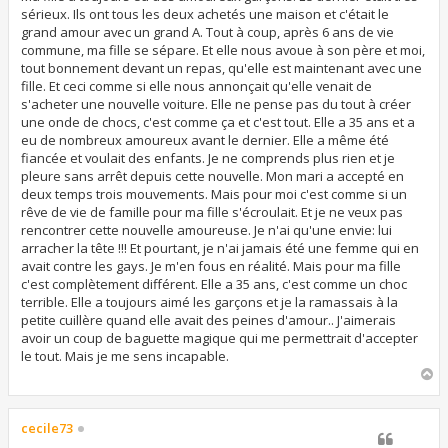
a
sérieux. Ils ont tous les deux achetés une maison et c'était le
g
grand amour avec un grand A. Tout à coup, après 6 ans de vie
e
commune, ma fille se sépare. Et elle nous avoue à son père et moi,
tout bonnement devant un repas, qu'elle est maintenant avec une
fille. Et ceci comme si elle nous annonçait qu'elle venait de
s'acheter une nouvelle voiture. Elle ne pense pas du tout à créer
une onde de chocs, c'est comme ça et c'est tout. Elle a 35 ans et a
eu de nombreux amoureux avant le dernier. Elle a même été
fiancée et voulait des enfants. Je ne comprends plus rien et je
pleure sans arrêt depuis cette nouvelle. Mon mari a accepté en
deux temps trois mouvements. Mais pour moi c'est comme si un
rêve de vie de famille pour ma fille s'écroulait. Et je ne veux pas
rencontrer cette nouvelle amoureuse. Je n'ai qu'une envie: lui
arracher la tête !!! Et pourtant, je n'ai jamais été une femme qui en
avait contre les gays. Je m'en fous en réalité. Mais pour ma fille
c'est complètement différent. Elle a 35 ans, c'est comme un choc
terrible. Elle a toujours aimé les garçons et je la ramassais à la
petite cuillère quand elle avait des peines d'amour.. J'aimerais
avoir un coup de baguette magique qui me permettrait d'accepter
le tout. Mais je me sens incapable.
H
a
u
t
cecile73