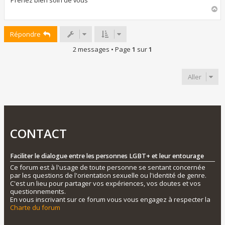
Prenez bien soin de vous
H
a
u
Répondre
t
2 messages • Page
1
sur
1
Aller
CONTACT
Faciliter le dialogue entre les personnes LGBT+ et leur entourage
Ce forum est à l'usage de toute personne se sentant concernée
par les questions de l'orientation sexuelle ou l'identité de genre.
C'est un lieu pour partager vos expériences, vos doutes et vos
questionnements.
En vous inscrivant sur ce forum vous vous engagez à respecter la
Charte du forum