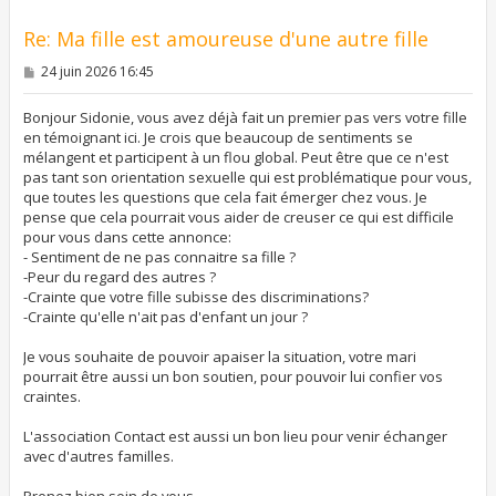
Re: Ma fille est amoureuse d'une autre fille
M
24 juin 2026 16:45
e
s
s
Bonjour Sidonie, vous avez déjà fait un premier pas vers votre fille
a
en témoignant ici. Je crois que beaucoup de sentiments se
g
mélangent et participent à un flou global. Peut être que ce n'est
e
pas tant son orientation sexuelle qui est problématique pour vous,
que toutes les questions que cela fait émerger chez vous. Je
pense que cela pourrait vous aider de creuser ce qui est difficile
pour vous dans cette annonce:
- Sentiment de ne pas connaitre sa fille ?
-Peur du regard des autres ?
-Crainte que votre fille subisse des discriminations?
-Crainte qu'elle n'ait pas d'enfant un jour ?
Je vous souhaite de pouvoir apaiser la situation, votre mari
pourrait être aussi un bon soutien, pour pouvoir lui confier vos
craintes.
L'association Contact est aussi un bon lieu pour venir échanger
avec d'autres familles.