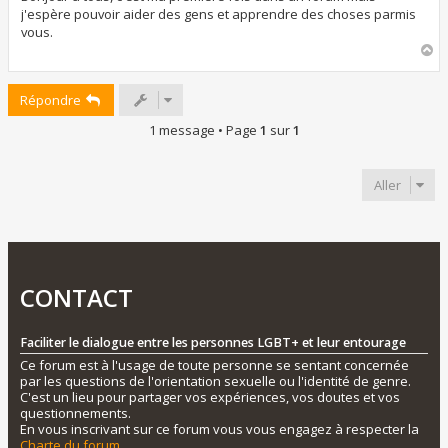
a
j'espère pouvoir aider des gens et apprendre des choses parmis
g
vous.
e
H
a
u
Répondre
t
1 message • Page
1
sur
1
Aller
CONTACT
Faciliter le dialogue entre les personnes LGBT+ et leur entourage
Ce forum est à l'usage de toute personne se sentant concernée
par les questions de l'orientation sexuelle ou l'identité de genre.
C'est un lieu pour partager vos expériences, vos doutes et vos
questionnements.
En vous inscrivant sur ce forum vous vous engagez à respecter la
Charte du forum