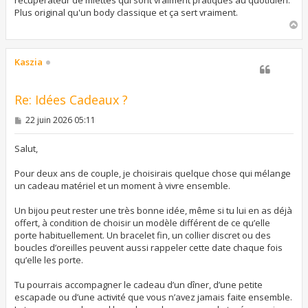
Plus original qu'un body classique et ça sert vraiment.
H
a
u
t
Kaszia
Re: Idées Cadeaux ?
M
22 juin 2026 05:11
e
s
s
Salut,
a
g
Pour deux ans de couple, je choisirais quelque chose qui mélange
e
un cadeau matériel et un moment à vivre ensemble.
Un bijou peut rester une très bonne idée, même si tu lui en as déjà
offert, à condition de choisir un modèle différent de ce qu’elle
porte habituellement. Un bracelet fin, un collier discret ou des
boucles d’oreilles peuvent aussi rappeler cette date chaque fois
qu’elle les porte.
Tu pourrais accompagner le cadeau d’un dîner, d’une petite
escapade ou d’une activité que vous n’avez jamais faite ensemble.