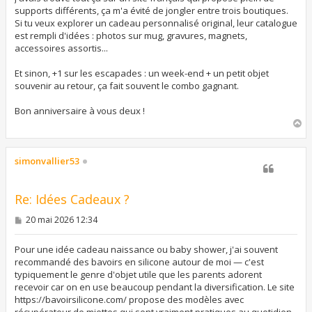
supports différents, ça m'a évité de jongler entre trois boutiques.
Si tu veux explorer un cadeau personnalisé original, leur catalogue
est rempli d'idées : photos sur mug, gravures, magnets,
accessoires assortis...
Et sinon, +1 sur les escapades : un week-end + un petit objet
souvenir au retour, ça fait souvent le combo gagnant.
Bon anniversaire à vous deux !
H
a
u
t
simonvallier53
Re: Idées Cadeaux ?
M
20 mai 2026 12:34
e
s
s
Pour une idée cadeau naissance ou baby shower, j'ai souvent
a
recommandé des bavoirs en silicone autour de moi — c'est
g
typiquement le genre d'objet utile que les parents adorent
e
recevoir car on en use beaucoup pendant la diversification. Le site
https://bavoirsilicone.com/ propose des modèles avec
récupérateur de miettes qui sont vraiment pratiques au quotidien.