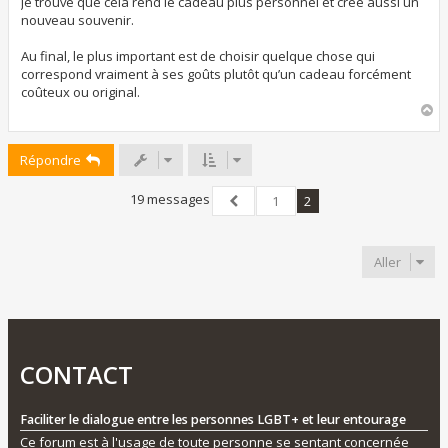
Je trouve que cela rend le cadeau plus personnel et crée aussi un
nouveau souvenir.
Au final, le plus important est de choisir quelque chose qui
correspond vraiment à ses goûts plutôt qu’un cadeau forcément
coûteux ou original.
H
a
u
Répondre
t
19 messages
1
2
Précédent
Aller
CONTACT
Faciliter le dialogue entre les personnes LGBT+ et leur entourage
Ce forum est à l'usage de toute personne se sentant concernée