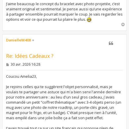
s
J’aime beaucoup le concept du bracelet avec photo projetée, c’est
a
vraiment original et sentimental. Je pense aussi qu’une expérience
g
à partager ensemble pourrait marquer le coup. Je vais regarder les
e
options et voir ce qui pourrait lui plaire le plus.
H
a
u
t
DanielleM408
Re: Idées Cadeaux ?
M
30 avr. 2026 16:28
e
s
s
Coucou Amelia23,
a
g
Je rejoins celles qui te suggèrent l'objet personnalisé, mais je
e
voulais te partager une astuce qui m'a bien servi l'année dernière
pour notre anniversaire : au lieu d'un seul gros cadeau, j'avais
commandé un petit "coffret thématique" avec 3-4 objets perso (un
mug avec une photo de notre roadtrip, un porte-clés gravé, un
magnet pour le frigo, et un badge). C'était presque rien à l'unité,
mais empilé dans une jolie boîte ça a fait son petit effet.
J'avais trouvé tout ça sur un site français qui propose plein de