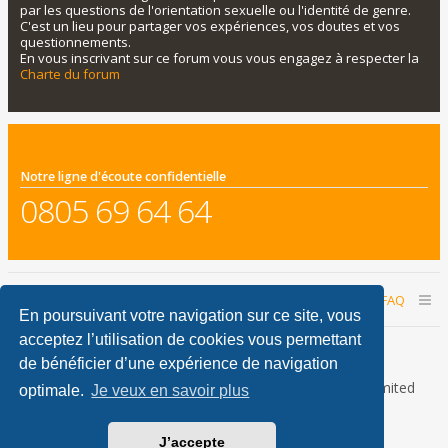
par les questions de l'orientation sexuelle ou l'identité de genre.
C'est un lieu pour partager vos expériences, vos doutes et vos
questionnements.
En vous inscrivant sur ce forum vous vous engagez à respecter la
Charte du forum
Notre ligne d'écoute confidentielle
0805 69 64 64
Accueil du forum
Nous contacter
FAQ
En poursuivant votre navigation sur ce site, vous
acceptez l’utilisation de cookies vous permettant
Nous sommes le 06 août 2026 23:12
de bénéficier d’une expérience de navigation
Développé par
phpBB
® Forum Software © phpBB Limited
optimale.
Je veux en savoir plus
Traduction française officielle
©
Qiaeru
phpBB Metro Theme by
PixelGoose Studio
J’accepte