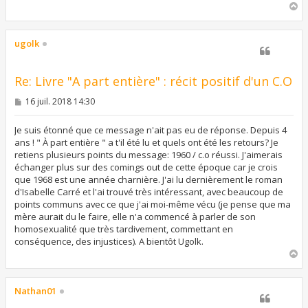
H
a
u
t
ugolk
Re: Livre "A part entière" : récit positif d'un C.O
M
16 juil. 2018 14:30
e
s
s
Je suis étonné que ce message n'ait pas eu de réponse. Depuis 4
a
ans ! " À part entière " a t'il été lu et quels ont été les retours? Je
g
retiens plusieurs points du message: 1960 / c.o réussi. J'aimerais
e
échanger plus sur des comings out de cette époque car je crois
que 1968 est une année charnière. J'ai lu dernièrement le roman
d'Isabelle Carré et l'ai trouvé très intéressant, avec beaucoup de
points communs avec ce que j'ai moi-même vécu (je pense que ma
mère aurait du le faire, elle n'a commencé à parler de son
homosexualité que très tardivement, commettant en
conséquence, des injustices). A bientôt Ugolk.
H
a
u
t
Nathan01