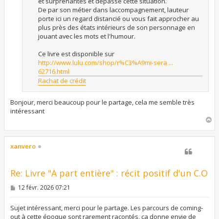
et surprenantes et dépasse cette situation.
De par son métier dans laccompagnement, lauteur
porte ici un regard distancié ou vous fait approcher au
plus près des états intérieurs de son personnage en
jouant avec les mots et l'humour.
Ce livre est disponible sur
http://www.lulu.com/shop/r%C3%A9mi-sera ...
62716.html
Rachat de crédit
Bonjour, merci beaucoup pour le partage, cela me semble très
intéressant
H
a
u
t
xanvero
Re: Livre "A part entière" : récit positif d'un C.O
M
12 févr. 2026 07:21
e
s
s
Sujet intéressant, merci pour le partage. Les parcours de coming-
a
out à cette époque sont rarement racontés, ça donne envie de