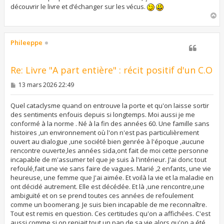
g
découvrir le livre et d’échanger sur les vécus.
e
H
a
u
t
Phileeppe
Re: Livre "A part entière" : récit positif d'un C.O
M
13 mars 2026 22:49
e
s
s
Quel cataclysme quand on entrouve la porte et qu'on laisse sortir
a
des sentiments enfouis depuis si longtemps. Moi aussi je me
g
conformé à la norme . Né à la fin des années 60. Une famille sans
e
histoires ,un environnement où l'on n'est pas particulièrement
ouvert au dialogue ,une société bien genrée à l'époque ,aucune
rencontre ouverte,les années sida,ont fait de moi cette personne
incapable de m'assumer tel que je suis à l'intérieur. J'ai donc tout
refoulé,fait une vie sans faire de vagues. Marié ,2 enfants, une vie
heureuse, une femme que J'ai aimée. Et voilà la vie et la maladie en
ont décidé autrement. Elle est décédée. Et là ,une rencontre,une
ambiguïté et on se prend toutes ces années de refoulement
comme un boomerang. Je suis bien incapable de me reconnaître.
Tout est remis en question. Ces certitudes qu'on a affichées. C'est
aussi comme si on reniait tout un pan de sa vie alors qu'on a été