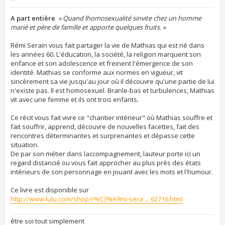
e
s
s
A part entière

« Quand lhomosexualité sinvite chez un homme
a
marié et père de famille et apporte quelques fruits. »
g
e
Rémi Serain vous fait partager la vie de Mathias qui est né dans
les années 60. L'éducation, la société, la religion marquent son
enfance et son adolescence et freinent l'émergence de son
identité. Mathias se conforme aux normes en vigueur, vit
sincèrement sa vie jusqu'au jour où il découvre qu'une partie de lui
n'existe pas. Il est homosexuel. Branle-bas et turbulences, Mathias
vit avec une femme et ils ont trois enfants.
Ce récit vous fait vivre ce "chantier intérieur" où Mathias souffre et
fait souffrir, apprend, découvre de nouvelles facettes, fait des
rencontres déterminantes et surprenantes et dépasse cette
situation.
De par son métier dans laccompagnement, lauteur porte ici un
regard distancié ou vous fait approcher au plus près des états
intérieurs de son personnage en jouant avec les mots et l'humour.
Ce livre est disponible sur
http://www.lulu.com/shop/r%C3%A9mi-sera ... 62716.html
être soi tout simplement