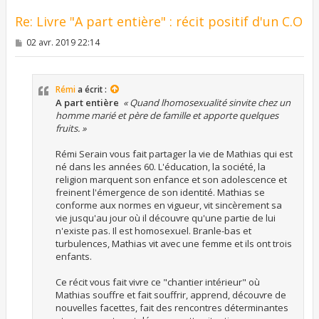
Re: Livre "A part entière" : récit positif d'un C.O
M
02 avr. 2019 22:14
e
s
s
a
Rémi
a écrit :
g
e
A part entière

« Quand lhomosexualité sinvite chez un
homme marié et père de famille et apporte quelques
fruits. »
Rémi Serain vous fait partager la vie de Mathias qui est
né dans les années 60. L'éducation, la société, la
religion marquent son enfance et son adolescence et
freinent l'émergence de son identité. Mathias se
conforme aux normes en vigueur, vit sincèrement sa
vie jusqu'au jour où il découvre qu'une partie de lui
n'existe pas. Il est homosexuel. Branle-bas et
turbulences, Mathias vit avec une femme et ils ont trois
enfants.
Ce récit vous fait vivre ce "chantier intérieur" où
Mathias souffre et fait souffrir, apprend, découvre de
nouvelles facettes, fait des rencontres déterminantes