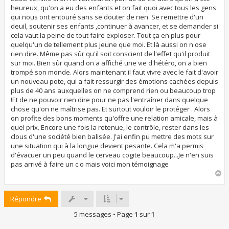
heureux, qu'on a eu des enfants et on fait quoi avec tous les gens
qui nous ont entouré sans se douter de rien. Se remettre d'un
deuil, soutenir ses enfants ,continuer à avancer, et se demander si
cela vaut la peine de tout faire exploser. Tout ça en plus pour
quelqu'un de tellement plus jeune que moi. Et là aussi on n'ose
rien dire. Même pas sûr qu'il soit conscient de l'effet qu'il produit
sur moi. Bien sûr quand on a affiché une vie d'hétéro, on a bien
trompé son monde. Alors maintenant il faut vivre avec le fait d'avoir
un nouveau pote, qui a fait ressurgir des émotions cachées depuis
plus de 40 ans auxquelles on ne comprend rien ou beaucoup trop
!Et de ne pouvoir rien dire pour ne pas l'entraîner dans quelque
chose qu'on ne maîtrise pas. Et surtout vouloir le protéger . Alors
on profite des bons moments qu'offre une relation amicale, mais à
quel prix. Encore une fois la retenue, le contrôle, rester dans les
clous d'une société bien balisée. J'ai enfin pu mettre des mots sur
une situation qui à la longue devient pesante. Cela m'a permis
d'évacuer un peu quand le cerveau cogite beaucoup...Je n'en suis
pas arrivé à faire un c.o mais voici mon témoignage
H
a
u
Répondre
t
5 messages • Page
1
sur
1