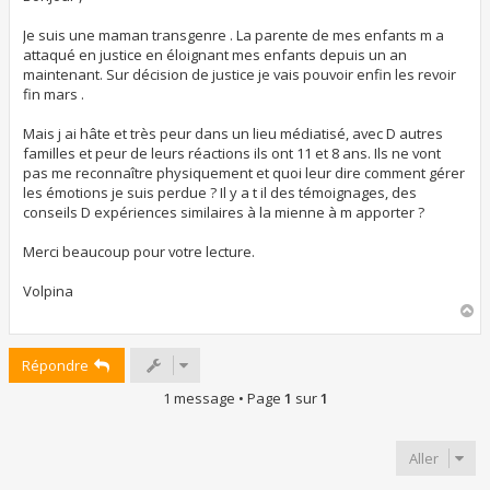
a
g
Je suis une maman transgenre . La parente de mes enfants m a
e
attaqué en justice en éloignant mes enfants depuis un an
maintenant. Sur décision de justice je vais pouvoir enfin les revoir
fin mars .
Mais j ai hâte et très peur dans un lieu médiatisé, avec D autres
familles et peur de leurs réactions ils ont 11 et 8 ans. Ils ne vont
pas me reconnaître physiquement et quoi leur dire comment gérer
les émotions je suis perdue ? Il y a t il des témoignages, des
conseils D expériences similaires à la mienne à m apporter ?
Merci beaucoup pour votre lecture.
Volpina
H
a
u
Répondre
t
1 message • Page
1
sur
1
Aller