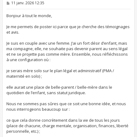
M
11 janv. 2026 12:35
e
s
s
Bonjour à tout le monde,
a
g
Je me permets de poster ici parce que je cherche des témoignages
e
et avis.
Je suis en couple avec une femme. J’ai un fort désir d’enfant, mais
ma compagne, elle, ne souhaite pas devenir parent au sens légal
et ne se projette pas comme mère. Ensemble, nous réfléchissons
à une configuration où :
je serais mère solo sur le plan légal et administratif (PMA /
maternité en solo) ;
elle aurait une place de belle-parent / belle-mère dans le
quotidien de l’enfant, sans statut juridique.
Nous ne sommes pas sûres que ce soit une bonne idée, et nous
nous interrogeons beaucoup sur :
ce que cela donne concrètement dans la vie de tous les jours
(place de chacune, charge mentale, organisation, finances, liberté
personnelle, etc.) ;