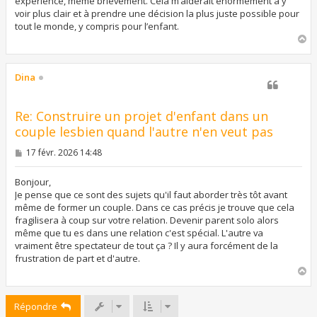
expérience, même brièvement. Cela m’aiderait énormément à y
voir plus clair et à prendre une décision la plus juste possible pour
tout le monde, y compris pour l’enfant.
H
a
u
t
Dina
Re: Construire un projet d'enfant dans un
couple lesbien quand l'autre n'en veut pas
M
17 févr. 2026 14:48
e
s
s
Bonjour,
a
Je pense que ce sont des sujets qu'il faut aborder très tôt avant
g
même de former un couple. Dans ce cas précis je trouve que cela
e
fragilisera à coup sur votre relation. Devenir parent solo alors
même que tu es dans une relation c'est spécial. L'autre va
vraiment être spectateur de tout ça ? Il y aura forcément de la
frustration de part et d'autre.
H
a
u
Répondre
t