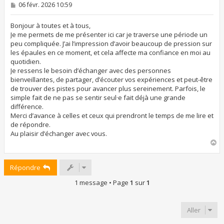
M
06 févr. 2026 10:59
e
s
s
Bonjour à toutes et à tous,
a
Je me permets de me présenter ici car je traverse une période un
g
peu compliquée. J’ai l’impression d’avoir beaucoup de pression sur
e
les épaules en ce moment, et cela affecte ma confiance en moi au
quotidien.
Je ressens le besoin d’échanger avec des personnes
bienveillantes, de partager, d’écouter vos expériences et peut-être
de trouver des pistes pour avancer plus sereinement. Parfois, le
simple fait de ne pas se sentir seul·e fait déjà une grande
différence.
Merci d’avance à celles et ceux qui prendront le temps de me lire et
de répondre.
Au plaisir d’échanger avec vous.
H
a
u
Répondre
t
1 message • Page
1
sur
1
Aller