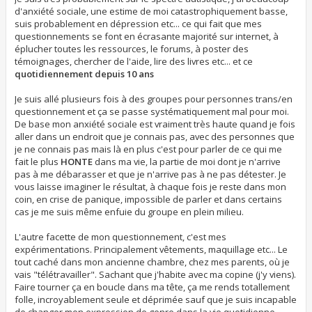
d'anxiété sociale, une estime de moi catastrophiquement basse,
suis probablement en dépression etc... ce qui fait que mes
questionnements se font en écrasante majorité sur internet, à
éplucher toutes les ressources, le forums, à poster des
témoignages, chercher de l'aide, lire des livres etc... et ce
quotidiennement depuis 10 ans
Je suis allé plusieurs fois à des groupes pour personnes trans/en
questionnement et ça se passe systématiquement mal pour moi.
De base mon anxiété sociale est vraiment très haute quand je fois
aller dans un endroit que je connais pas, avec des personnes que
je ne connais pas mais là en plus c'est pour parler de ce qui me
fait le plus
HONTE
dans ma vie, la partie de moi dont je n'arrive
pas à me débarasser et que je n'arrive pas à ne pas détester. Je
vous laisse imaginer le résultat, à chaque fois je reste dans mon
coin, en crise de panique, impossible de parler et dans certains
cas je me suis même enfuie du groupe en plein milieu.
L'autre facette de mon questionnement, c'est mes
expérimentations. Principalement vêtements, maquillage etc... Le
tout caché dans mon ancienne chambre, chez mes parents, où je
vais "télétravailler". Sachant que j'habite avec ma copine (j'y viens).
Faire tourner ça en boucle dans ma tête, ça me rends totallement
folle, incroyablement seule et déprimée sauf que je suis incapable