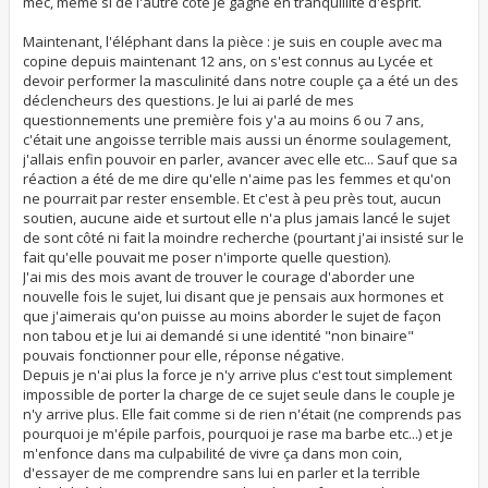
mec, même si de l'autre côté je gagne en tranquillité d'esprit.
Maintenant, l'éléphant dans la pièce : je suis en couple avec ma
copine depuis maintenant 12 ans, on s'est connus au Lycée et
devoir performer la masculinité dans notre couple ça a été un des
déclencheurs des questions. Je lui ai parlé de mes
questionnements une première fois y'a au moins 6 ou 7 ans,
c'était une angoisse terrible mais aussi un énorme soulagement,
j'allais enfin pouvoir en parler, avancer avec elle etc... Sauf que sa
réaction a été de me dire qu'elle n'aime pas les femmes et qu'on
ne pourrait par rester ensemble. Et c'est à peu près tout, aucun
soutien, aucune aide et surtout elle n'a plus jamais lancé le sujet
de sont côté ni fait la moindre recherche (pourtant j'ai insisté sur le
fait qu'elle pouvait me poser n'importe quelle question).
J'ai mis des mois avant de trouver le courage d'aborder une
nouvelle fois le sujet, lui disant que je pensais aux hormones et
que j'aimerais qu'on puisse au moins aborder le sujet de façon
non tabou et je lui ai demandé si une identité "non binaire"
pouvais fonctionner pour elle, réponse négative.
Depuis je n'ai plus la force je n'y arrive plus c'est tout simplement
impossible de porter la charge de ce sujet seule dans le couple je
n'y arrive plus. Elle fait comme si de rien n'était (ne comprends pas
pourquoi je m'épile parfois, pourquoi je rase ma barbe etc...) et je
m'enfonce dans ma culpabilité de vivre ça dans mon coin,
d'essayer de me comprendre sans lui en parler et la terrible