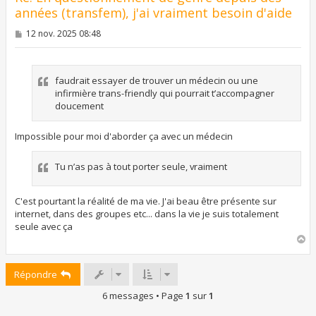
années (transfem), j'ai vraiment besoin d'aide
M
12 nov. 2025 08:48
e
s
s
a
faudrait essayer de trouver un médecin ou une
g
e
infirmière trans-friendly qui pourrait t’accompagner
doucement
Impossible pour moi d'aborder ça avec un médecin
Tu n’as pas à tout porter seule, vraiment
C'est pourtant la réalité de ma vie. J'ai beau être présente sur
internet, dans des groupes etc... dans la vie je suis totalement
seule avec ça
H
a
u
Répondre
t
6 messages • Page
1
sur
1