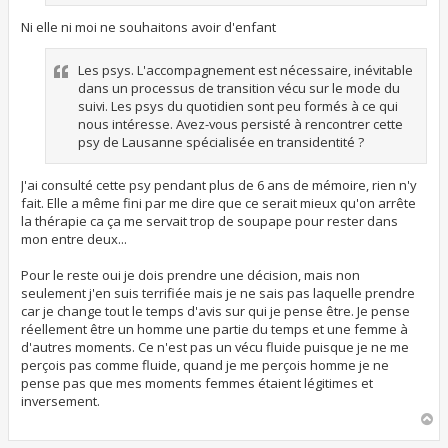
Ni elle ni moi ne souhaitons avoir d'enfant
Les psys. L'accompagnement est nécessaire, inévitable
dans un processus de transition vécu sur le mode du
suivi. Les psys du quotidien sont peu formés à ce qui
nous intéresse. Avez-vous persisté à rencontrer cette
psy de Lausanne spécialisée en transidentité ?
J'ai consulté cette psy pendant plus de 6 ans de mémoire, rien n'y
fait. Elle a même fini par me dire que ce serait mieux qu'on arrête
la thérapie ca ça me servait trop de soupape pour rester dans
mon entre deux...
Pour le reste oui je dois prendre une décision, mais non
seulement j'en suis terrifiée mais je ne sais pas laquelle prendre
car je change tout le temps d'avis sur qui je pense être. Je pense
réellement être un homme une partie du temps et une femme à
d'autres moments. Ce n'est pas un vécu fluide puisque je ne me
perçois pas comme fluide, quand je me perçois homme je ne
pense pas que mes moments femmes étaient légitimes et
inversement.
H
a