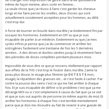
de changer mon expression de genre dans la vie quotidienne
même de façon minime, alors sortir en femme...
La seule chose que j'ai réussi à faire c'est garder les cheveux
longs et me faire percer les oreilles, deux choses qui sont
actuellement socialement acceptées pour les hommes, au délà
c'est trop dur.
A force de tourner en boucle dans ma tête j'ai évidemment fini par
essayer les hormones. Evidemment en DIY vu que je suis
incapable de parler à un médecin. Evidemment vu que j'ai mes
cycles infinis je pense que j'ai du commencer et arrêter les
estrogènes facilement une trentaine de fois les 5 dernières
années... A des doses et durées variées jusqu'à récemment faire
des périodes de doses complètes pendant plusieurs mois.
Impossible de vous dire ce que je ressens réellement par rapport
aux effets de la THS c'est trop le foutoir dans ma tête. J'aime la
peau plus douce, le visage plus féminin (je
D E T E S T E
mon,
visage), la répartition des graisses etc... et c'est facile à cacher. Par
contre la pousse des seins c'est ce qui me fait arrêter à chaque
fois. Et je suis incapable de définir si le problème c'est que ça me
dérange MOI ou si c'est simplement à cause du fait que ça se voit
et que je suis out auprès de personne (ni même auprès de moi). Et
arrêter les hormones à chaque fois c'est terrible mentalement
parce que je dois me résoudre au fait de revenir à une gueule de