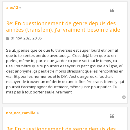
u
t
alex12
Re: En questionnement de genre depuis des
années (transfem), j'ai vraiment besoin d'aide
M
01 nov. 2025 20:06
e
s
s
Salut, j’pense que ce que tu traverses est super lourd et normal
a
que tu te sentes perdue avec tout ça. C’est déjà bien que tu en
g
parles, même ici, parce que garder ça pour soi tout le temps, ça
e
use. Peut-être que tu pourrais essayer un petit groupe en ligne, où
c’est anonyme, ça peut être moins stressant que les rencontres en
vrai. Et pour les hormones et le DIY, c’est dangereux, faudrait
essayer de trouver un médecin ou une infirmière trans-friendly qui
pourrait t’accompagner doucement, même juste pour parler. Tu
n’as pas à tout porter seule, vraiment.
H
a
u
t
not_not_camille
Re: En questionnement de genre depuis des