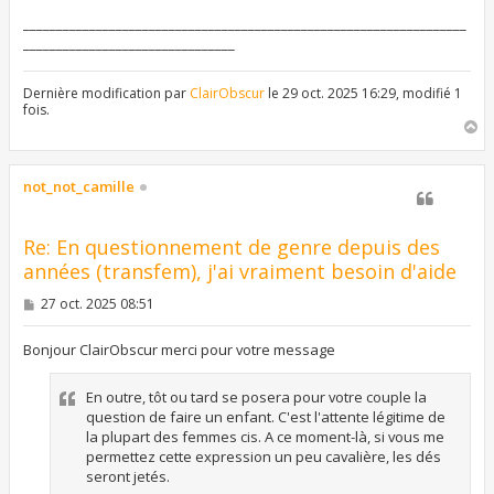
s
s
___________________________________________________________________
a
________________________________
g
e
Dernière modification par
ClairObscur
le 29 oct. 2025 16:29, modifié 1
fois.
H
a
u
t
not_not_camille
Re: En questionnement de genre depuis des
années (transfem), j'ai vraiment besoin d'aide
M
27 oct. 2025 08:51
e
s
s
Bonjour ClairObscur merci pour votre message
a
g
e
En outre, tôt ou tard se posera pour votre couple la
question de faire un enfant. C'est l'attente légitime de
la plupart des femmes cis. A ce moment-là, si vous me
permettez cette expression un peu cavalière, les dés
seront jetés.