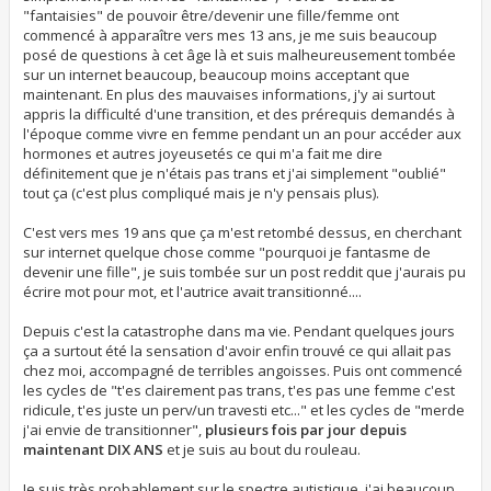
"fantaisies" de pouvoir être/devenir une fille/femme ont
commencé à apparaître vers mes 13 ans, je me suis beaucoup
posé de questions à cet âge là et suis malheureusement tombée
sur un internet beaucoup, beaucoup moins acceptant que
maintenant. En plus des mauvaises informations, j'y ai surtout
appris la difficulté d'une transition, et des prérequis demandés à
l'époque comme vivre en femme pendant un an pour accéder aux
hormones et autres joyeusetés ce qui m'a fait me dire
définitement que je n'étais pas trans et j'ai simplement "oublié"
tout ça (c'est plus compliqué mais je n'y pensais plus).
C'est vers mes 19 ans que ça m'est retombé dessus, en cherchant
sur internet quelque chose comme "pourquoi je fantasme de
devenir une fille", je suis tombée sur un post reddit que j'aurais pu
écrire mot pour mot, et l'autrice avait transitionné....
Depuis c'est la catastrophe dans ma vie. Pendant quelques jours
ça a surtout été la sensation d'avoir enfin trouvé ce qui allait pas
chez moi, accompagné de terribles angoisses. Puis ont commencé
les cycles de "t'es clairement pas trans, t'es pas une femme c'est
ridicule, t'es juste un perv/un travesti etc..." et les cycles de "merde
j'ai envie de transitionner",
plusieurs fois par jour depuis
maintenant DIX ANS
et je suis au bout du rouleau.
Je suis très probablement sur le spectre autistique, j'ai beaucoup