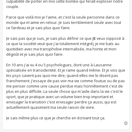
culpabilité de porter en moi cette bombe qui ferait exploser notre
couple.
Parce que voilà moi je l'aime, et c'est la seule personne dans ce
monde qui m'aime en retour. Je suis terriblement seule avec tout
ce fardeau et je sais plus quoi faire.
Je sais pas qui je suis, je sais plus définir ce que
JE
veux (opposé à
ce que la société veut que j'ai totalement intégré), je me bats au
quotidien avec ma transphobie internalisée, ma honte et mon
dégoût et je sais plus quoi faire.
En 10 ans j'ai vu 4 ou 5 psychologues, dont une à Lausanne
spécialisée en transidentité. Et je rame quand même. Et je vois que
les psys savent pas quoi me dire, quand elles me le disent pas
franchement. J'essaye de pas voir ma vie comme foutue ou de pas
me penser comme une cause perdue mais honnêtement c'est de
plus en plus difficile. La seule chose qui m'aide dans la vie c'est le
sport, que je pratique avec un volume bien trop important et
envisager la transition c'est envisager perdre ça aussi, qui est
actuellement quasiment ma seule raison de vivre.
Je sais même plus ce que je cherche en écrivant tout ça.
H
a