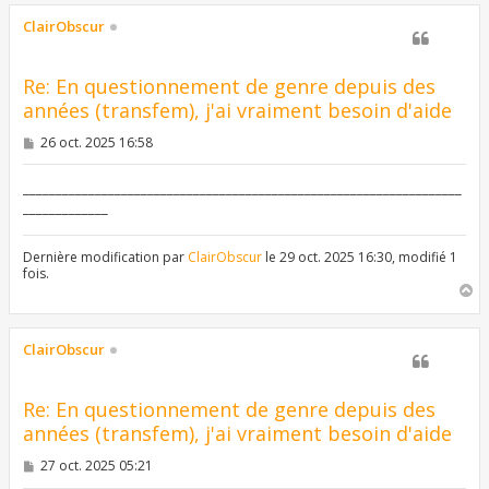
u
t
ClairObscur
Re: En questionnement de genre depuis des
années (transfem), j'ai vraiment besoin d'aide
M
26 oct. 2025 16:58
e
s
s
___________________________________________________________________
a
_____________
g
e
Dernière modification par
ClairObscur
le 29 oct. 2025 16:30, modifié 1
fois.
H
a
u
t
ClairObscur
Re: En questionnement de genre depuis des
années (transfem), j'ai vraiment besoin d'aide
M
27 oct. 2025 05:21
e