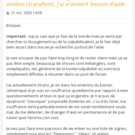
années (transfem), j'ai vraiment besoin d'aide
M
21 oct. 2025 14:05
e
s
s
Bonjour,
a
g
important
: svp je sais que je fais de la merde mais je viens par
e
chercher ici du jugement ou de la culpabilisation, je le fais déjà
bien assez dans ma vie je recherche surtout de l'aide
Je vais essayer de pas faire trop long et de rester claire mais ça va
pas être simple, beaucoup de choses sont mélangées, sont
compliquées, me génèrent de la honte/culpabilité ou sont tout
simplement difficiles à résumer dans un post de forum.
J'ai actuellement 29 ans, je vis dans les environs du bassin
Lémanique et je suis en souffrance quotidienne par rapport à mes
questionnements et tout ce que ça engendre. Je n'ai pas de
dysphorie "classique" (corporelle évidente etc...) ou très forte, ma
souffrance vient particulièrement de me sentir terriblement seule,
mal, de me détester, de changer d'avis en permanence et de pas
savoir quoi faire/ou j'en suis.
Je vais pas faire mon parcours de vie entier ou une liste de signes,
simplement pour moi les "fantasmes", "rêves" et autres