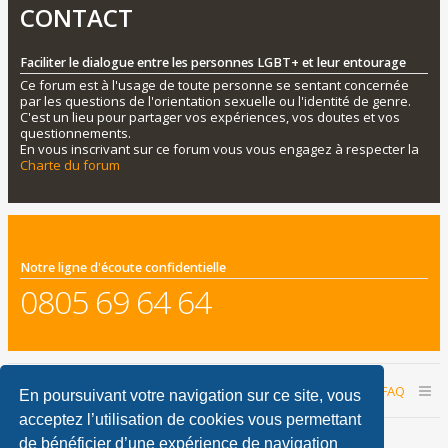
CONTACT
Faciliter le dialogue entre les personnes LGBT+ et leur entourage
Ce forum est à l'usage de toute personne se sentant concernée
par les questions de l'orientation sexuelle ou l'identité de genre.
C'est un lieu pour partager vos expériences, vos doutes et vos
questionnements.
En vous inscrivant sur ce forum vous vous engagez à respecter la
Charte du forum
Notre ligne d'écoute confidentielle
0805 69 64 64
Accueil du forum
Nous contacter
FAQ
En poursuivant votre navigation sur ce site, vous
acceptez l’utilisation de cookies vous permettant
Nous sommes le 07 août 2026 01:17
de bénéficier d’une expérience de navigation