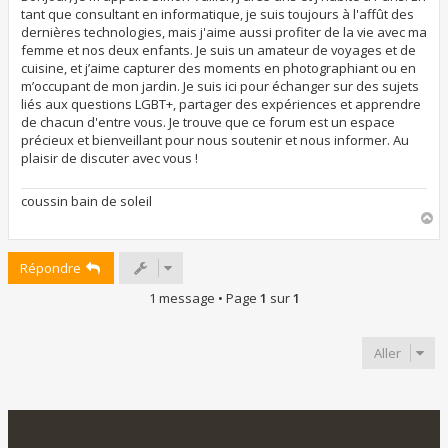
a
tant que consultant en informatique, je suis toujours à l'affût des
g
dernières technologies, mais j'aime aussi profiter de la vie avec ma
e
femme et nos deux enfants. Je suis un amateur de voyages et de
cuisine, et j’aime capturer des moments en photographiant ou en
m’occupant de mon jardin. Je suis ici pour échanger sur des sujets
liés aux questions LGBT+, partager des expériences et apprendre
de chacun d'entre vous. Je trouve que ce forum est un espace
précieux et bienveillant pour nous soutenir et nous informer. Au
plaisir de discuter avec vous !
coussin bain de soleil
H
a
u
Répondre
t
1 message • Page
1
sur
1
Aller