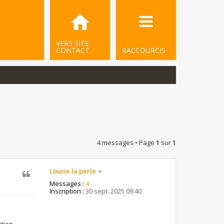
VERS SITE
CONTACT
RACCOURCIS
4 messages • Page
1
sur
1
Louise la perle
Messages :
4
Inscription :
30 sept. 2025 09:40
tion.