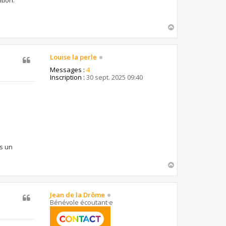
H
a
u
t
Louise la perle
Messages :
4
Inscription :
30 sept. 2025 09:40
is un
H
a
u
t
Jean de la Drôme
Bénévole écoutant·e