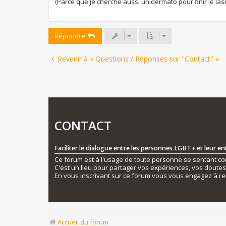
(Parce que je cherche aussi un dermato pour finir le las
Répondre
Revenir à « Questions / Réponses sur ''Contact'' »
CONTACT
Faciliter le dialogue entre les personnes LGBT+ et leur e
Ce forum est à l'usage de toute personne se sentant conc
C'est un lieu pour partager vos expériences, vos doute
En vous inscrivant sur ce forum vous vous engagez à re
Accueil du forum