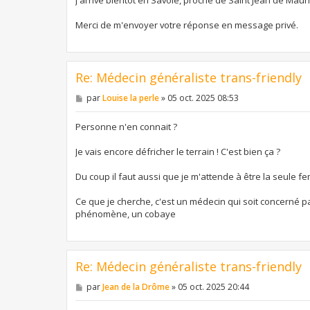
e
Merci de m'envoyer votre réponse en message privé.
Re: Médecin généraliste trans-friendly
M
par
Louise la perle
»
05 oct. 2025 08:53
e
s
s
Personne n'en connait ?
a
g
Je vais encore défricher le terrain ! C'est bien ça ?
e
Du coup il faut aussi que je m'attende à être la seule 
Ce que je cherche, c'est un médecin qui soit concerné pa
phénomène, un cobaye
Re: Médecin généraliste trans-friendly
M
par
Jean de la Drôme
»
05 oct. 2025 20:44
e
s