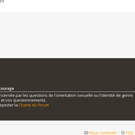
er)
ntourage
ernée par les questions de l'orientation sexuelle ou l'identité de genre.
s et vos questionnements.
specter la
Charte du forum
Nous contacter
FAQ