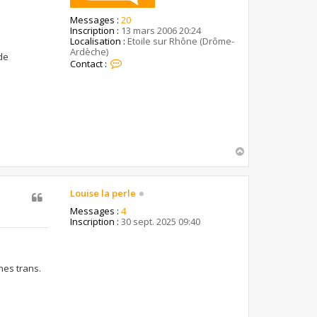
Messages :
20
Inscription :
13 mars 2006 20:24
Localisation :
Etoile sur Rhône (Drôme-
Ardèche)
de
C
Contact :
o
n
t
a
c
t
e
r
H
J
a
e
u
a
t
n
Louise la perle
d
e
Messages :
4
l
Inscription :
30 sept. 2025 09:40
a
D
r
ô
nes trans.
m
e