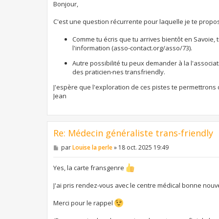
s
Bonjour,
a
g
C'est une question récurrente pour laquelle je te propo
e
Comme tu écris que tu arrives bientôt en Savoie,
l'information (asso-contact.org/asso/73).
Autre possibilité tu peux demander à la l'associa
des praticien‧nes transfriendly.
J'espère que l'exploration de ces pistes te permettrons 
Jean
Re: Médecin généraliste trans-friendly
M
par
Louise la perle
»
18 oct. 2025 19:49
e
s
s
Yes, la carte fransgenre
a
g
J'ai pris rendez-vous avec le centre médical bonne nou
e
Merci pour le rappel