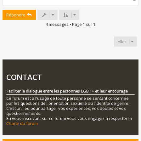
a
u
Répondre
t
4 messages • Page
1
sur
1
Aller
CONTACT
Faciliter le dialogue entre les personnes LGBT+ et leur entourage
Ce forum est à l'usage de toute personne se sentant concernée
par les questions de l'orientation sexuelle ou l'identité de genre.
C'est un lieu pour partager vos expériences, vos doutes et vos
questionnements.
En vous inscrivant sur ce forum vous vous engagez à respecter la
Charte du forum