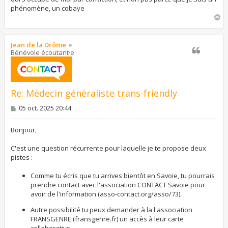
phénomène, un cobaye
H
a
u
t
Jean de la Drôme
Bénévole écoutant·e
Re: Médecin généraliste trans-friendly
M
05 oct. 2025 20:44
e
s
s
Bonjour,
a
g
C'est une question récurrente pour laquelle je te propose deux
e
pistes :
Comme tu écris que tu arrives bientôt en Savoie, tu pourrais
prendre contact avec l'association CONTACT Savoie pour
avoir de l'information (asso-contact.org/asso/73).
Autre possibilité tu peux demander à la l'association
FRANSGENRE (fransgenre.fr) un accès à leur carte
collaborative