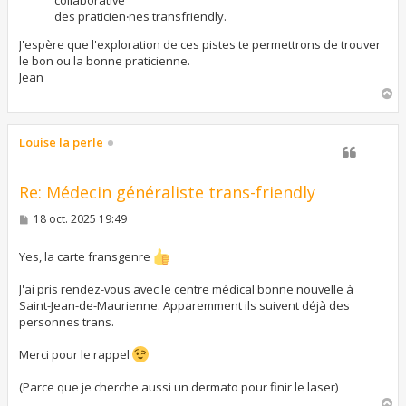
des praticien‧nes transfriendly.
J'espère que l'exploration de ces pistes te permettrons de trouver
le bon ou la bonne praticienne.
Jean
H
a
u
t
Louise la perle
Re: Médecin généraliste trans-friendly
M
18 oct. 2025 19:49
e
s
s
Yes, la carte fransgenre
a
g
J'ai pris rendez-vous avec le centre médical bonne nouvelle à
e
Saint-Jean-de-Maurienne. Apparemment ils suivent déjà des
personnes trans.
Merci pour le rappel
(Parce que je cherche aussi un dermato pour finir le laser)
H