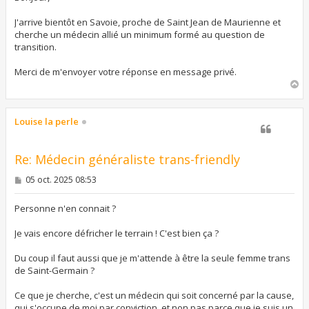
a
g
J'arrive bientôt en Savoie, proche de Saint Jean de Maurienne et
e
cherche un médecin allié un minimum formé au question de
transition.
Merci de m'envoyer votre réponse en message privé.
H
a
u
t
Louise la perle
Re: Médecin généraliste trans-friendly
M
05 oct. 2025 08:53
e
s
s
Personne n'en connait ?
a
g
Je vais encore défricher le terrain ! C'est bien ça ?
e
Du coup il faut aussi que je m'attende à être la seule femme trans
de Saint-Germain ?
Ce que je cherche, c'est un médecin qui soit concerné par la cause,
qui s'occupe de moi par conviction, et non pas parce que je suis un