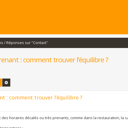
s / Réponses sur ''Contact''
renant : comment trouver l’équilibre ?
Rechercher
Recherche avancée
nt : comment trouver l’équilibre ?
des horaires décalés ou très prenants, comme dans la restauration, la s
terrogations :