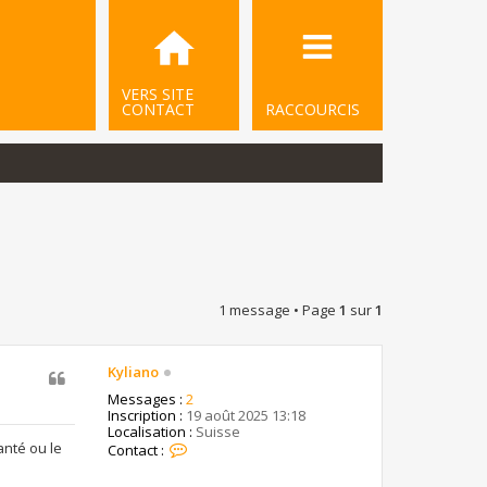
VERS SITE
CONTACT
RACCOURCIS
1 message • Page
1
sur
1
Kyliano
Messages :
2
Inscription :
19 août 2025 13:18
Localisation :
Suisse
C
anté ou le
Contact :
o
n