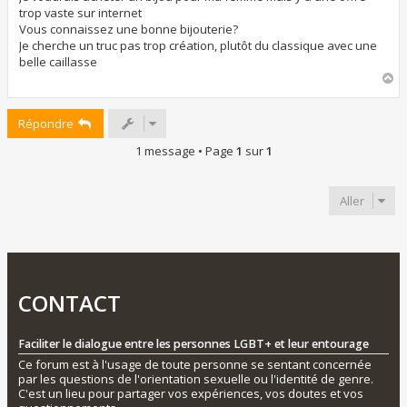
a
trop vaste sur internet
g
Vous connaissez une bonne bijouterie?
e
Je cherche un truc pas trop création, plutôt du classique avec une
belle caillasse
H
a
u
Répondre
t
1 message • Page
1
sur
1
Aller
CONTACT
Faciliter le dialogue entre les personnes LGBT+ et leur entourage
Ce forum est à l'usage de toute personne se sentant concernée
par les questions de l'orientation sexuelle ou l'identité de genre.
C'est un lieu pour partager vos expériences, vos doutes et vos