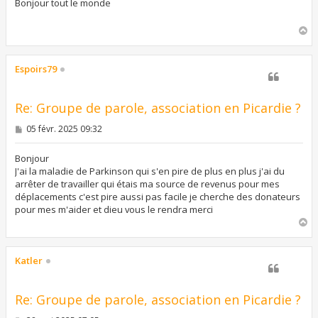
s
Bonjour tout le monde
a
g
H
e
a
u
t
Espoirs79
Re: Groupe de parole, association en Picardie ?
M
05 févr. 2025 09:32
e
s
s
Bonjour
a
J'ai la maladie de Parkinson qui s'en pire de plus en plus j'ai du
g
arrêter de travailler qui étais ma source de revenus pour mes
e
déplacements c'est pire aussi pas facile je cherche des donateurs
pour mes m'aider et dieu vous le rendra merci
H
a
u
t
Katler
Re: Groupe de parole, association en Picardie ?