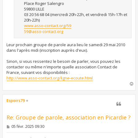
Place Roger Salengro
59800 LILLE
03 20 56 68 04 (mercredi 20h-22h, et vendredi 15h-17h et
20h-22h)
www.asso-contact.org/59
59@asso-contact.org
Leur prochain groupe de parole aura lieu le samedi 29 mai 2010
dans l'après midi (inscription auprès d'eux).
Sinon, si vous ressentez le besoin de parler, vous pouvez les
contacter ou même n'importe quelle association Contact de
France, suivant vos disponibilités :
http://www.asso-contact.org/ligne-ecoute.html
H
a
u
t
Espoirs79
Re: Groupe de parole, association en Picardie ?
M
05 févr. 2025 09:30
e
s