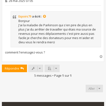
M
28 mai 2025 07:05
e
s
s
a
Espoirs79
a écrit :
g
e
Bonjour
J'ai la maladie de Parkinson qui s'en pire de plus en
plus j'ai du arrêter de travailler qui étais ma source de
revenus pour mes déplacements c'est pire aussi pas
facile je cherche des donateurs pour mes m'aider et
dieu vous le rendra merci
comment l'envisagez-vous ?
H
a
u
Répondre
t
5 messages • Page
1
sur
1
Aller