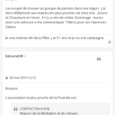
a
g
J ai essayé de trouver un groupe de paroles dans ma région . j'ai
e
donc téléphoné aux mairies les plus proches de chez moi , Gisors
et Chaumont en Vexin . Il n'y a rien de créée .Dommage . Auriez
vous une adresse a me communiquer ? Merci pour vos réponses .
Zabou
Je suis maman de deux filles .j ai 51 ans et je vis a la campagne.
H
a
u
t
bikounet38
M
02 mai 2010 12:12
e
s
s
Bonjour.
a
g
L'association la plus proche de la Picardie est :
e
CONTACT Nord (59)
Maison de la Médiation et du Citoyen