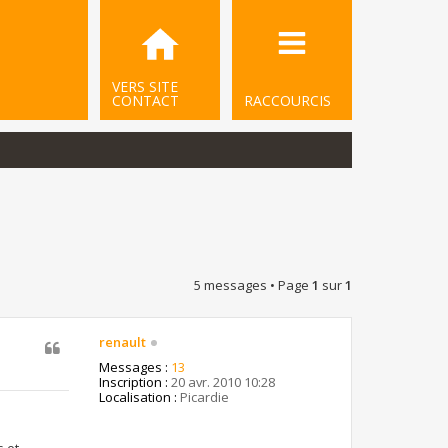
VERS SITE
CONTACT
RACCOURCIS
5 messages • Page
1
sur
1
renault
Messages :
13
Inscription :
20 avr. 2010 10:28
Localisation :
Picardie
s et