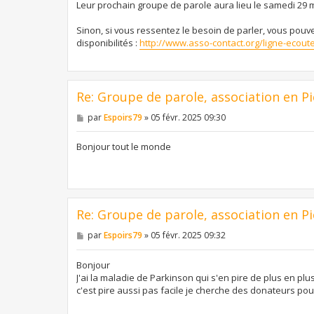
Leur prochain groupe de parole aura lieu le samedi 29 ma
Sinon, si vous ressentez le besoin de parler, vous pouv
disponibilités :
http://www.asso-contact.org/ligne-ecoute
Re: Groupe de parole, association en Pi
M
par
Espoirs79
»
05 févr. 2025 09:30
e
s
s
Bonjour tout le monde
a
g
e
Re: Groupe de parole, association en Pi
M
par
Espoirs79
»
05 févr. 2025 09:32
e
s
s
Bonjour
a
J'ai la maladie de Parkinson qui s'en pire de plus en pl
g
c'est pire aussi pas facile je cherche des donateurs po
e