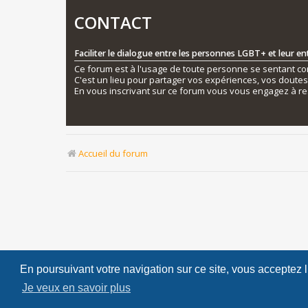
CONTACT
Faciliter le dialogue entre les personnes LGBT+ et leur e
Ce forum est à l'usage de toute personne se sentant conc
C'est un lieu pour partager vos expériences, vos doute
En vous inscrivant sur ce forum vous vous engagez à re
Accueil du forum
En poursuivant votre navigation sur ce site, vous acceptez 
Je veux en savoir plus