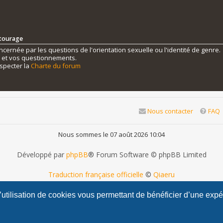
ntourage
ernée par les questions de l'orientation sexuelle ou l'identité de genre.
s et vos questionnements.
specter la
Charte du forum
Nous contacter
FAQ
Nous sommes le 07 août 2026 10:04
Développé par
phpBB
® Forum Software © phpBB Limited
Traduction française officielle
©
Qiaeru
phpBB Metro Theme by
PixelGoose Studio
l’utilisation de cookies vous permettant de bénéficier d’une exp
Confidentialité
|
Conditions