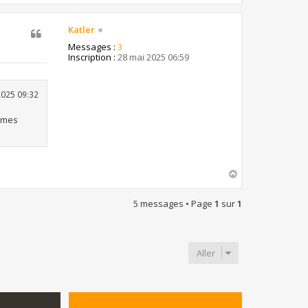
a
u
t
Katler
Messages :
3
Inscription :
28 mai 2025 06:59
2025 09:32
r mes
H
a
u
5 messages • Page
1
sur
1
t
Aller