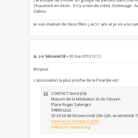
e
Chaumont en Vexin . Il n'y a rien de créée .Dommage .
Zabou
Je suis maman de deux filles .j ai 51 ans et je vis a la 
M
par
bikounet38
»
02 mai 2010 12:12
e
s
s
Bonjour.
a
g
L'association la plus proche de la Picardie est :
e
CONTACT Nord (59)
Maison de la Médiation et du Citoyen
Place Roger Salengro
59800 LILLE
03 20 56 68 04 (mercredi 20h-22h, et vendredi 1
www.asso-contact.org/59
59@asso-contact.org