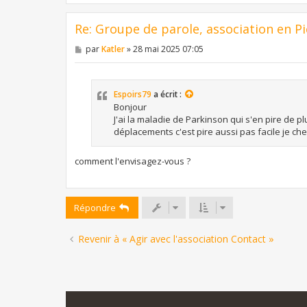
Re: Groupe de parole, association en Pi
M
par
Katler
»
28 mai 2025 07:05
e
s
s
a
Espoirs79
a écrit :
g
e
Bonjour
J'ai la maladie de Parkinson qui s'en pire de p
déplacements c'est pire aussi pas facile je c
comment l'envisagez-vous ?
Répondre
Revenir à « Agir avec l'association Contact »