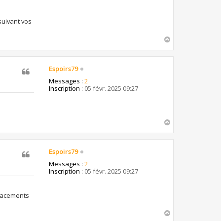
suivant vos
H
a
u
t
Espoirs79
Messages :
2
Inscription :
05 févr. 2025 09:27
H
a
u
t
Espoirs79
Messages :
2
Inscription :
05 févr. 2025 09:27
placements
H