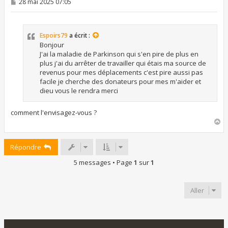
M
28 mai 2025 07:05
e
s
s
a
Espoirs79
a écrit :
g
e
Bonjour
J'ai la maladie de Parkinson qui s'en pire de plus en
plus j'ai du arrêter de travailler qui étais ma source de
revenus pour mes déplacements c'est pire aussi pas
facile je cherche des donateurs pour mes m'aider et
dieu vous le rendra merci
comment l'envisagez-vous ?
H
a
u
Répondre
t
5 messages • Page
1
sur
1
Aller