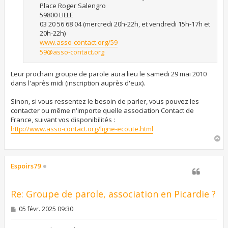
Place Roger Salengro
59800 LILLE
03 20 56 68 04 (mercredi 20h-22h, et vendredi 15h-17h et
20h-22h)
www.asso-contact.org/59
59@asso-contact.org
Leur prochain groupe de parole aura lieu le samedi 29 mai 2010
dans l'après midi (inscription auprès d'eux).
Sinon, si vous ressentez le besoin de parler, vous pouvez les
contacter ou même n'importe quelle association Contact de
France, suivant vos disponibilités :
http://www.asso-contact.org/ligne-ecoute.html
H
a
u
t
Espoirs79
Re: Groupe de parole, association en Picardie ?
M
05 févr. 2025 09:30
e
s