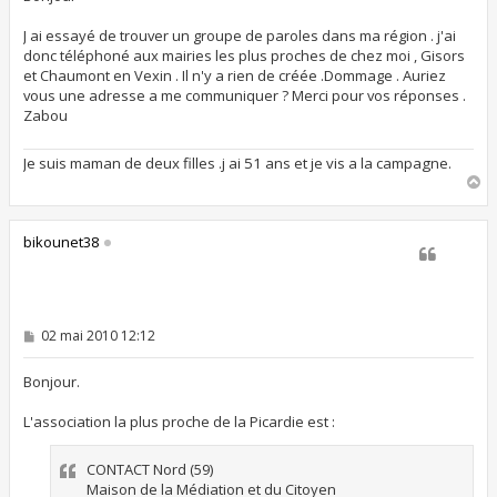
a
g
J ai essayé de trouver un groupe de paroles dans ma région . j'ai
e
donc téléphoné aux mairies les plus proches de chez moi , Gisors
et Chaumont en Vexin . Il n'y a rien de créée .Dommage . Auriez
vous une adresse a me communiquer ? Merci pour vos réponses .
Zabou
Je suis maman de deux filles .j ai 51 ans et je vis a la campagne.
H
a
u
t
bikounet38
M
02 mai 2010 12:12
e
s
s
Bonjour.
a
g
L'association la plus proche de la Picardie est :
e
CONTACT Nord (59)
Maison de la Médiation et du Citoyen