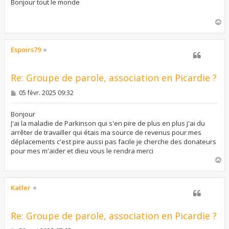
s
Bonjour tout le monde
a
g
H
e
a
u
t
Espoirs79
Re: Groupe de parole, association en Picardie ?
M
05 févr. 2025 09:32
e
s
s
Bonjour
a
J'ai la maladie de Parkinson qui s'en pire de plus en plus j'ai du
g
arrêter de travailler qui étais ma source de revenus pour mes
e
déplacements c'est pire aussi pas facile je cherche des donateurs
pour mes m'aider et dieu vous le rendra merci
H
a
u
t
Katler
Re: Groupe de parole, association en Picardie ?