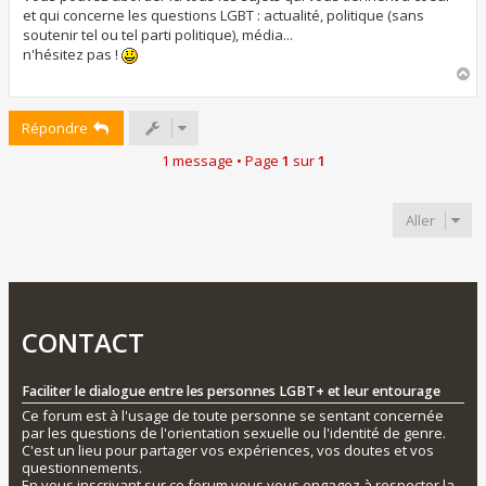
a
et qui concerne les questions LGBT : actualité, politique (sans
g
soutenir tel ou tel parti politique), média...
e
n'hésitez pas !
H
a
u
Répondre
t
1 message • Page
1
sur
1
Aller
CONTACT
Faciliter le dialogue entre les personnes LGBT+ et leur entourage
Ce forum est à l'usage de toute personne se sentant concernée
par les questions de l'orientation sexuelle ou l'identité de genre.
C'est un lieu pour partager vos expériences, vos doutes et vos
questionnements.
En vous inscrivant sur ce forum vous vous engagez à respecter la