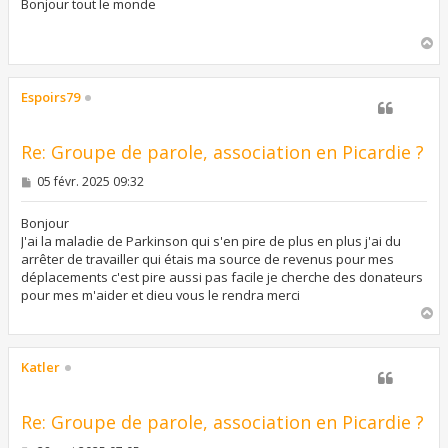
s
Bonjour tout le monde
a
g
H
e
a
u
t
Espoirs79
Re: Groupe de parole, association en Picardie ?
M
05 févr. 2025 09:32
e
s
s
Bonjour
a
J'ai la maladie de Parkinson qui s'en pire de plus en plus j'ai du
g
arrêter de travailler qui étais ma source de revenus pour mes
e
déplacements c'est pire aussi pas facile je cherche des donateurs
pour mes m'aider et dieu vous le rendra merci
H
a
u
t
Katler
Re: Groupe de parole, association en Picardie ?