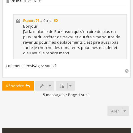
M
28 mai 2025 07:05
e
s
s
a
Espoirs79
a écrit :
g
e
Bonjour
J'ai la maladie de Parkinson qui s'en pire de plus en
plus j'ai du arrêter de travailler qui étais ma source de
revenus pour mes déplacements c'est pire aussi pas
facile je cherche des donateurs pour mes m'aider et
dieu vous le rendra merci
comment l'envisagez-vous ?
H
a
u
Répondre
t
5 messages • Page
1
sur
1
Aller