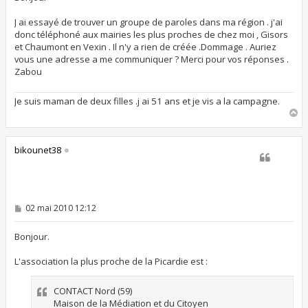
a
g
J ai essayé de trouver un groupe de paroles dans ma région . j'ai
e
donc téléphoné aux mairies les plus proches de chez moi , Gisors
et Chaumont en Vexin . Il n'y a rien de créée .Dommage . Auriez
vous une adresse a me communiquer ? Merci pour vos réponses .
Zabou
Je suis maman de deux filles .j ai 51 ans et je vis a la campagne.
H
a
u
t
bikounet38
M
02 mai 2010 12:12
e
s
s
Bonjour.
a
g
L'association la plus proche de la Picardie est :
e
CONTACT Nord (59)
Maison de la Médiation et du Citoyen