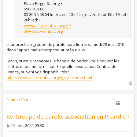
Place Roger Salengro
59800 LILLE
03 20 56 68 04 (mercredi 20h-22h, et vendredi 15h-17h et
20h-22h)
www.asso-contact.org/59
59@asso-contact.org
Leur prochain groupe de parole aura lieu le samedi 29 mai 2010
dans l'après midi (inscription auprès d'eux).
Sinon, si vous ressentez le besoin de parler, vous pouvez les
contacter ou même n'importe quelle association Contact de
France, suivant vos disponibilités :
http://www.asso-contact.org/ligne-ecoute.html
H
a
u
t
Espoirs79
Re: Groupe de parole, association en Picardie ?
M
05 févr. 2025 09:30
e
s