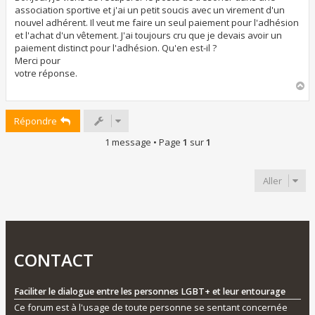
a
association sportive et j'ai un petit soucis avec un virement d'un
g
nouvel adhérent. Il veut me faire un seul paiement pour l'adhésion
e
et l'achat d'un vêtement. J'ai toujours cru que je devais avoir un
paiement distinct pour l'adhésion. Qu'en est-il ?
Merci pour
votre réponse.
H
a
u
Répondre
t
1 message • Page
1
sur
1
Aller
CONTACT
Faciliter le dialogue entre les personnes LGBT+ et leur entourage
Ce forum est à l'usage de toute personne se sentant concernée