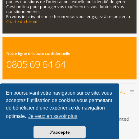
par les questions de l'orientation sexuelle ou l'identité de genre.
C'est un lieu pour partager vos expériences, vos doutes et vos
questionnements.
En vous inscrivant sur ce forum vous vous engagez à respecter la
Charte du forum
Notre ligne d'écoute confidentielle
0805 69 64 64
Accueil du forum
Nous contacter
FAQ
En poursuivant votre navigation sur ce site, vous
acceptez l’utilisation de cookies vous permettant
Nous sommes le 07 août 2026 02:55
de bénéficier d’une expérience de navigation
optimale.
Je veux en savoir plus
Développé par
phpBB
® Forum Software © phpBB Limited
Traduction française officielle
©
Qiaeru
J’accepte
phpBB Metro Theme by
PixelGoose Studio