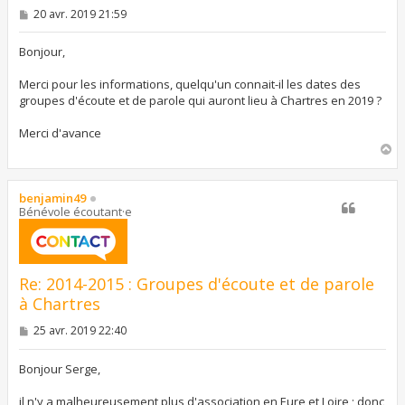
M
20 avr. 2019 21:59
e
s
s
Bonjour,
a
g
Merci pour les informations, quelqu'un connait-il les dates des
e
groupes d'écoute et de parole qui auront lieu à Chartres en 2019 ?
Merci d'avance
H
a
u
t
benjamin49
Bénévole écoutant·e
Re: 2014-2015 : Groupes d'écoute et de parole
à Chartres
M
25 avr. 2019 22:40
e
s
s
Bonjour Serge,
a
g
il n'y a malheureusement plus d'association en Eure et Loire ; donc