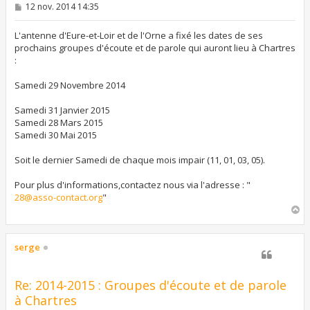
M
12 nov. 2014 14:35
e
s
s
L'antenne d'Eure-et-Loir et de l'Orne a fixé les dates de ses
a
prochains groupes d'écoute et de parole qui auront lieu à Chartres
g
:
e
Samedi 29 Novembre 2014
Samedi 31 Janvier 2015
Samedi 28 Mars 2015
Samedi 30 Mai 2015
Soit le dernier Samedi de chaque mois impair (11, 01, 03, 05).
Pour plus d'informations,contactez nous via l'adresse : "
28@asso-contact.org
"
H
a
u
t
serge
Re: 2014-2015 : Groupes d'écoute et de parole
à Chartres