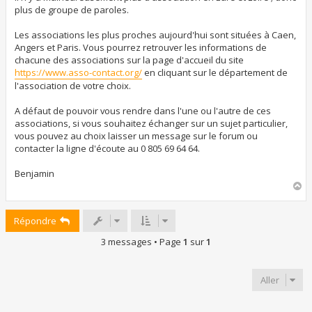
e
plus de groupe de paroles.
Les associations les plus proches aujourd'hui sont situées à Caen,
Angers et Paris. Vous pourrez retrouver les informations de
chacune des associations sur la page d'accueil du site
https://www.asso-contact.org/
en cliquant sur le département de
l'association de votre choix.
A défaut de pouvoir vous rendre dans l'une ou l'autre de ces
associations, si vous souhaitez échanger sur un sujet particulier,
vous pouvez au choix laisser un message sur le forum ou
contacter la ligne d'écoute au 0 805 69 64 64.
Benjamin
H
a
u
Répondre
t
3 messages • Page
1
sur
1
Aller