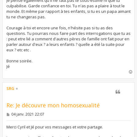
Je pense également qu'il ne faut pas te sous-estime ni que tu
culpabilise. Garde confiance en toi. Tu n'as pas a plaire à tout le
monde. Et même par rapport à tes enfants, si tu es un papa aimant
tu ne changeras pas.
Courage à toi et encore une fois, n'hésite pas si tu as des
questions. Tu pourrais nous faire part des interrogations que tu as
: peut etre lié a comment d'autres pères de famille ont fait pour en
parler autour d'eux ? a leurs enfants ? quelle a été la suite pour
eux ? etc etc .
Bonne soirée.
Jé
H
a
u
t
SRG
Re: Je découvre mon homosexualité
M
04 janv. 2021 22:07
e
s
s
Merci Cyril et Jé pour vos messages et votre partage.
a
g