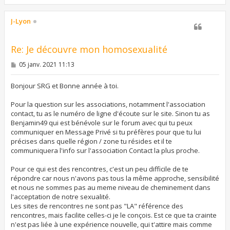
a
u
t
J-Lyon
Re: Je découvre mon homosexualité
M
05 janv. 2021 11:13
e
s
s
Bonjour SRG et Bonne année à toi.
a
g
Pour la question sur les associations, notamment l'association
e
contact, tu as le numéro de ligne d'écoute sur le site. Sinon tu as
Benjamin49 qui est bénévole sur le forum avec qui tu peux
communiquer en Message Privé si tu préfères pour que tu lui
précises dans quelle région / zone tu résides et il te
communiquera l'info sur l'association Contact la plus proche.
Pour ce qui est des rencontres, c'est un peu difficile de te
répondre car nous n'avons pas tous la même approche, sensibilité
et nous ne sommes pas au meme niveau de cheminement dans
l'acceptation de notre sexualité.
Les sites de rencontres ne sont pas "LA" référence des
rencontres, mais facilite celles-ci je le conçois. Est ce que ta crainte
n'est pas liée à une expérience nouvelle, qui t'attire mais comme