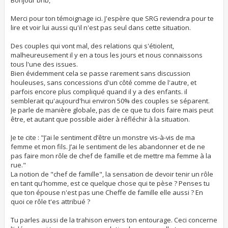
a
g
Merci pour ton témoignage ici. J'espère que SRG reviendra pour te
e
lire et voir lui aussi qu'il n'est pas seul dans cette situation.
Des couples qui vont mal, des relations qui s'étiolent,
malheureusement il y en a tous les jours et nous connaissons
tous l'une des issues.
Bien évidemment cela se passe rarement sans discussion
houleuses, sans concessions d'un côté comme de l'autre, et
parfois encore plus compliqué quand il y a des enfants. il
semblerait qu'aujourd'hui environ 50% des couples se séparent.
Je parle de manière globale, pas de ce que tu dois faire mais peut
être, et autant que possible aider à réfléchir à la situation.
Je te cite : "J’ai le sentiment d’être un monstre vis-à-vis de ma
femme et mon fils. J’ai le sentiment de les abandonner et de ne
pas faire mon rôle de chef de famille et de mettre ma femme à la
rue."
La notion de "chef de famille", la sensation de devoir tenir un rôle
en tant qu'homme, est ce quelque chose qui te pèse ? Penses tu
que ton épouse n'est pas une Cheffe de famille elle aussi ? En
quoi ce rôle t'es attribué ?
Tu parles aussi de la trahison envers ton entourage. Ceci concerne