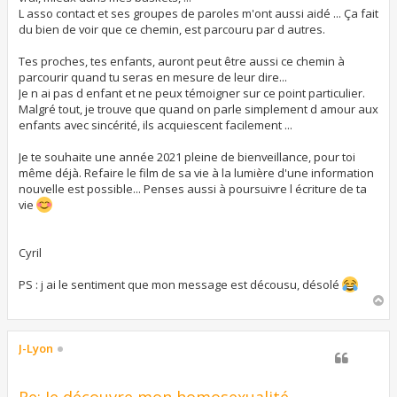
L asso contact et ses groupes de paroles m'ont aussi aidé ... Ça fait
du bien de voir que ce chemin, est parcouru par d autres.
Tes proches, tes enfants, auront peut être aussi ce chemin à
parcourir quand tu seras en mesure de leur dire...
Je n ai pas d enfant et ne peux témoigner sur ce point particulier.
Malgré tout, je trouve que quand on parle simplement d amour aux
enfants avec sincérité, ils acquiescent facilement ...
Je te souhaite une année 2021 pleine de bienveillance, pour toi
même déjà. Refaire le film de sa vie à la lumière d'une information
nouvelle est possible... Penses aussi à poursuivre l écriture de ta
vie
Cyril
PS : j ai le sentiment que mon message est décousu, désolé
H
a
u
t
J-Lyon
Re: Je découvre mon homosexualité