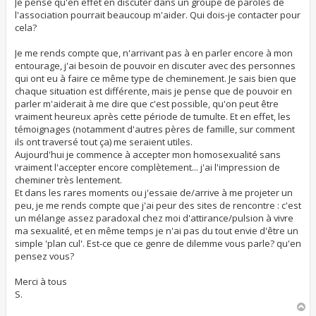
Je pense qu'en effet en discuter dans un groupe de paroles de
e
l'association pourrait beaucoup m'aider. Qui dois-je contacter pour
cela?
Je me rends compte que, n'arrivant pas à en parler encore à mon
entourage, j'ai besoin de pouvoir en discuter avec des personnes
qui ont eu à faire ce même type de cheminement. Je sais bien que
chaque situation est différente, mais je pense que de pouvoir en
parler m'aiderait à me dire que c'est possible, qu'on peut être
vraiment heureux après cette période de tumulte. Et en effet, les
témoignages (notamment d'autres pères de famille, sur comment
ils ont traversé tout ça) me seraient utiles.
Aujourd'hui je commence à accepter mon homosexualité sans
vraiment l'accepter encore complètement... j'ai l'impression de
cheminer très lentement.
Et dans les rares moments ou j'essaie de/arrive à me projeter un
peu, je me rends compte que j'ai peur des sites de rencontre : c'est
un mélange assez paradoxal chez moi d'attirance/pulsion à vivre
ma sexualité, et en même temps je n'ai pas du tout envie d'être un
simple 'plan cul'. Est-ce que ce genre de dilemme vous parle? qu'en
pensez vous?
Merci à tous
S.
H