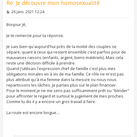
Re: Je découvre mon homosexualité
M
26 janv. 2021 12:24
e
s
s
Bonjour Jé,
a
g
Je te remercie pour ta réponse.
e
Je sais bien qu'aujourd'hui près de la moitié des couples se
sépare, quant à ceux qui restent ensemble c'est parfois pour de
mauvaises raisons (enfants, argent, biens matériels). Mais cela
reste une décision difficile à prendre.
Quand j'utilisais l'expression chef de famille c'est plus mes
obligations morales vis à vis de ma famille. Ce rôle ne m'est pas
plus attribué qu'à ma femme dans la mesure ou nous nous
repartissons les tâches. Je parlais plus sur le plan financier.
Pour le moment je ne me sens pas suffisamment prêt ou "blinder"
pour affronter le regard et surtout le jugement de mes proches.
Comme tu dis il y a encore un gros travail à faire.
La route est encore longue....