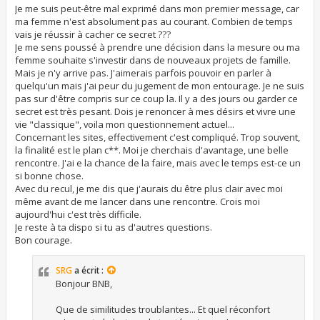
Je me suis peut-être mal exprimé dans mon premier message, car
ma femme n'est absolument pas au courant. Combien de temps
vais je réussir à cacher ce secret ???
Je me sens poussé à prendre une décision dans la mesure ou ma
femme souhaite s'investir dans de nouveaux projets de famille.
Mais je n'y arrive pas. J'aimerais parfois pouvoir en parler à
quelqu'un mais j'ai peur du jugement de mon entourage. Je ne suis
pas sur d'être compris sur ce coup la. Il y a des jours ou garder ce
secret est très pesant. Dois je renoncer à mes désirs et vivre une
vie "classique", voila mon questionnement actuel...
Concernant les sites, effectivement c'est compliqué. Trop souvent,
la finalité est le plan c**. Moi je cherchais d'avantage, une belle
rencontre. J'ai e la chance de la faire, mais avec le temps est-ce un
si bonne chose.
Avec du recul, je me dis que j'aurais du être plus clair avec moi
même avant de me lancer dans une rencontre. Crois moi
aujourd'hui c'est très difficile.
Je reste à ta dispo si tu as d'autres questions.
Bon courage.
SRG
a écrit :
Bonjour BNB,
Que de similitudes troublantes... Et quel réconfort