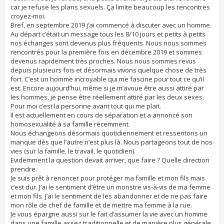
car je refuse les plans sexuels. Ça limite beaucoup les rencontres
croyez-moi.
Bref, en septembre 2019 j’ai commencé à discuter avec un homme.
Au départ c’était un message tous les 8/10 jours et petits à petits
nos échanges sont devenus plus fréquents. Nous nous sommes
rencontrés pour la première fois en décembre 2019 et sommes
devenus rapidement très proches. Nous nous sommes revus
depuis plusieurs fois et désormais vivons quelque chose de très
fort. C’est un homme incroyable qui me fascine pour tout ce qu’il
est. Encore aujourd’hui, même si je m’avoue être aussi attiré par
les hommes, je pense être réellement attiré par les deux sexes.
Pour moi c’est la personne avant tout qui me plait.
Il est actuellement en cours de séparation et a annoncé son
homosexualité à sa famille récemment.
Nous échangeons désormais quotidiennement et ressentons un
manque dès que l’autre n’est plus là. Nous partageons tout de nos
vies (sur la famille, le travail, le quotidien).
Evidemment la question devait arriver, que faire ? Quelle direction
prendre.
Je suis prêt à renoncer pour protéger ma famille et mon fils mais
c’est dur. J’ai le sentiment d’être un monstre vis-à-vis de ma femme
et mon fils. J’ai le sentiment de les abandonner et de ne pas faire
mon rôle de chef de famille et de mettre ma femme à la rue.
Je vous épargne aussi sur le fait d’assumer la vie avec un homme
dans une famille assez traditionnelle et de manière plus générale