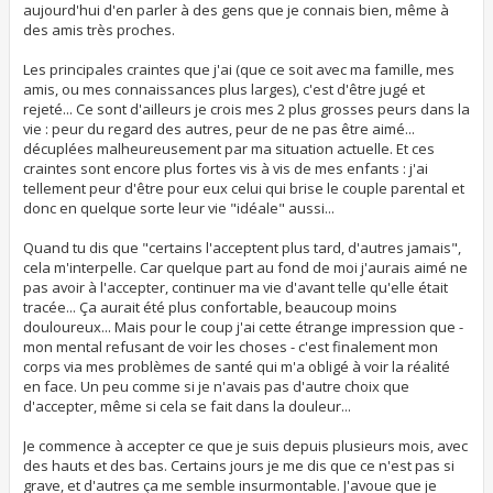
aujourd'hui d'en parler à des gens que je connais bien, même à
des amis très proches.
Les principales craintes que j'ai (que ce soit avec ma famille, mes
amis, ou mes connaissances plus larges), c'est d'être jugé et
rejeté... Ce sont d'ailleurs je crois mes 2 plus grosses peurs dans la
vie : peur du regard des autres, peur de ne pas être aimé...
décuplées malheureusement par ma situation actuelle. Et ces
craintes sont encore plus fortes vis à vis de mes enfants : j'ai
tellement peur d'être pour eux celui qui brise le couple parental et
donc en quelque sorte leur vie "idéale" aussi...
Quand tu dis que "certains l'acceptent plus tard, d'autres jamais",
cela m'interpelle. Car quelque part au fond de moi j'aurais aimé ne
pas avoir à l'accepter, continuer ma vie d'avant telle qu'elle était
tracée... Ça aurait été plus confortable, beaucoup moins
douloureux... Mais pour le coup j'ai cette étrange impression que -
mon mental refusant de voir les choses - c'est finalement mon
corps via mes problèmes de santé qui m'a obligé à voir la réalité
en face. Un peu comme si je n'avais pas d'autre choix que
d'accepter, même si cela se fait dans la douleur...
Je commence à accepter ce que je suis depuis plusieurs mois, avec
des hauts et des bas. Certains jours je me dis que ce n'est pas si
grave, et d'autres ça me semble insurmontable. J'avoue que je