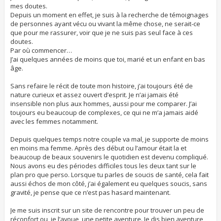
mes doutes.
Depuis un moment en effet, je suis à la recherche de témoignages
de personnes ayant vécu ou vivant la même chose, ne serait-ce
que pour me rassurer, voir que je ne suis pas seul face à ces
doutes.
Par où commencer…
J’ai quelques années de moins que toi, marié et un enfant en bas
âge.
Sans refaire le récit de toute mon histoire, j’ai toujours été de
nature curieux et assez ouvert d’esprit. Je n’ai jamais été
insensible non plus aux hommes, aussi pour me comparer. J’ai
toujours eu beaucoup de complexes, ce qui ne m’a jamais aidé
avec les femmes notamment.
Depuis quelques temps notre couple va mal, je supporte de moins
en moins ma femme. Après des début ou l’amour était la et
beaucoup de beaux souvenirs le quotidien est devenu compliqué.
Nous avons eu des périodes difficiles tous les deux tant sur le
plan pro que perso. Lorsque tu parles de soucis de santé, cela fait
aussi échos de mon côté, j’ai également eu quelques soucis, sans
gravité, je pense que ce n’est pas hasard maintenant.
Je me suis inscrit sur un site de rencontre pour trouver un peu de
réconfort ou, je l’avoue, une petite aventure. Je dis bien aventure