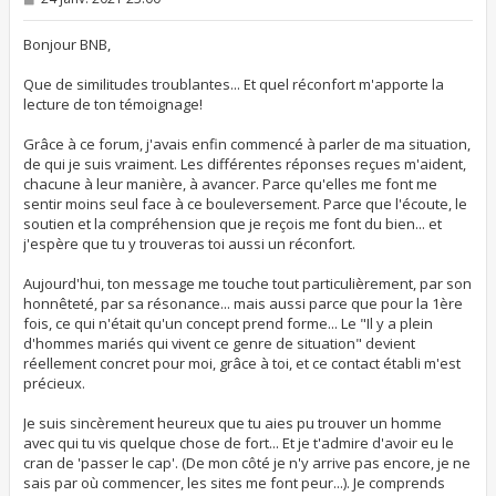
e
s
s
Bonjour BNB,
a
g
Que de similitudes troublantes... Et quel réconfort m'apporte la
e
lecture de ton témoignage!
Grâce à ce forum, j'avais enfin commencé à parler de ma situation,
de qui je suis vraiment. Les différentes réponses reçues m'aident,
chacune à leur manière, à avancer. Parce qu'elles me font me
sentir moins seul face à ce bouleversement. Parce que l'écoute, le
soutien et la compréhension que je reçois me font du bien... et
j'espère que tu y trouveras toi aussi un réconfort.
Aujourd'hui, ton message me touche tout particulièrement, par son
honnêteté, par sa résonance... mais aussi parce que pour la 1ère
fois, ce qui n'était qu'un concept prend forme... Le "Il y a plein
d'hommes mariés qui vivent ce genre de situation" devient
réellement concret pour moi, grâce à toi, et ce contact établi m'est
précieux.
Je suis sincèrement heureux que tu aies pu trouver un homme
avec qui tu vis quelque chose de fort... Et je t'admire d'avoir eu le
cran de 'passer le cap'. (De mon côté je n'y arrive pas encore, je ne
sais par où commencer, les sites me font peur...). Je comprends