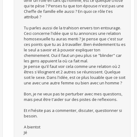
tenir un rôle en tant qu'homme, est ce quelque chose
qui te pèse ? Penses tu que ton épouse n'est pas une
Cheffe de famille elle aussi ? En quoi ce rôle t'es
attribué ?
Tu parles aussi de la trahison envers ton entourage.
Ceci concerne l'idée que si tu annonces une relation
homosexuelle tu auras menti ? Je pense que c'est sur
ces points que tu as à travailler. Bien évidemment tu es
le seul a savoir et à pouvoir expliquer ton
cheminement. Oui il faut un peu plus se "blinder" car
les gens appuient la où ca fait mal.
Je pense qu'il faut voir cela comme une relation où 2
êtres s'éloignent et 2 autres se réunissent. Quelque
soit le sexe. Dans l'idée, est ce plus louable que ce soit
une avec une autre femme ou bien avec un homme ?
Bon, je ne veux pas te perturber avec mes questions,
mais peut être t'aider sur des pistes de reflexions.
Et n'hésite pas a commenter, discuter, questionner si
besoin.
A bientot
Jé