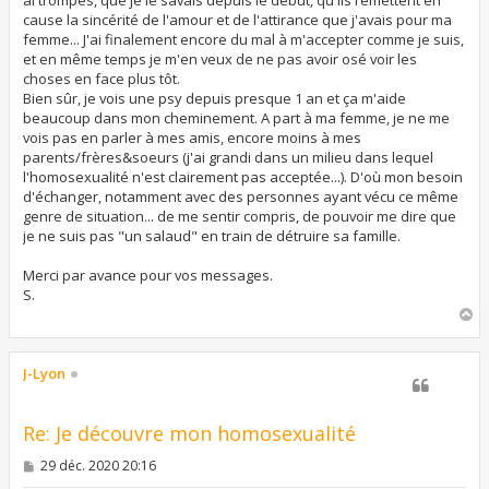
ai trompés, que je le savais depuis le début, qu'ils remettent en
cause la sincérité de l'amour et de l'attirance que j'avais pour ma
femme... J'ai finalement encore du mal à m'accepter comme je suis,
et en même temps je m'en veux de ne pas avoir osé voir les
choses en face plus tôt.
Bien sûr, je vois une psy depuis presque 1 an et ça m'aide
beaucoup dans mon cheminement. A part à ma femme, je ne me
vois pas en parler à mes amis, encore moins à mes
parents/frères&soeurs (j'ai grandi dans un milieu dans lequel
l'homosexualité n'est clairement pas acceptée...). D'où mon besoin
d'échanger, notamment avec des personnes ayant vécu ce même
genre de situation... de me sentir compris, de pouvoir me dire que
je ne suis pas "un salaud" en train de détruire sa famille.
Merci par avance pour vos messages.
S.
H
a
u
t
J-Lyon
Re: Je découvre mon homosexualité
M
29 déc. 2020 20:16
e