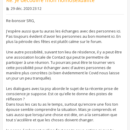
M
29 déc. 2020 23:12
e
s
s
Re-bonsoir SRG,
a
g
J'espère aussi que tu auras les échanges avec des personnes ici.
e
Pas toujours évident d'avoir les personnes au bon moment ici. En
plus la période des fêtes est plutôt calme sur le forum.
Une autre possibilité, suivant ton lieu de résidence, il y a peut être
une association locale de Contact qui peut te permettre de
participer à une réunion. Tu pourrais peut être te tourner vers
cette possibilité pour échanger avec d'autres personnes de
manière plus concrètes (si bien évidemment le Covid nous laisse
un jour un peu tranquille).
Les dialogues avec ta psy aborde le sujet de ta récente prise de
conscience je suppose. Est ce qu'elle te donne des pistes de
réflexion ?
Dans tous les cas tu as le temps, surtout qu'encore une fois ton
épouse semble comprendre la situation. Mais je comprends et
sais aussi que lorsqu'une chose est dite, on a la sensation que
tout s'accélère et que les choses doivent changer.