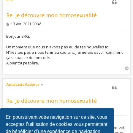
Re: Je découvre mon homosexualité
M
13 avr. 2021 09:45
e
s
s
Bonjour SRG,
a
g
Un moment que nous n'avons pas eu de tes nouvelles ici.
e
N'hésites pas à nous tenir au courant, j'aimerais savoir comment
ça se passe de ton coté.
A bientôt j'espère.
H
a
u
t
AnastasieVasseur
Re: Je découvre mon homosexualité
M
06 juil. 2025 20:12
e
En poursuivant votre navigation sur ce site, vous
s
s
Bonjour,
acceptez l’utilisation de cookies vous permettant
a
Merci beaucoup pour ta confiance. Ce que tu vis est extrêmement
g
de bénéficier d’une expérience de navigation
difficile, et tu as déjà fait un pas énorme en acceptant qui tu es et