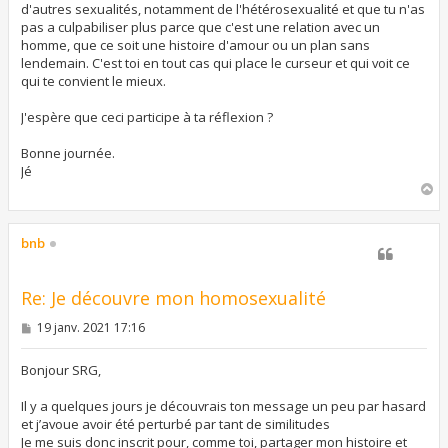
d'autres sexualités, notamment de l'hétérosexualité et que tu n'as
pas a culpabiliser plus parce que c'est une relation avec un
homme, que ce soit une histoire d'amour ou un plan sans
lendemain. C'est toi en tout cas qui place le curseur et qui voit ce
qui te convient le mieux.
J'espère que ceci participe à ta réflexion ?
Bonne journée.
Jé
H
a
u
t
bnb
Re: Je découvre mon homosexualité
M
19 janv. 2021 17:16
e
s
s
Bonjour SRG,
a
g
Il y a quelques jours je découvrais ton message un peu par hasard
e
et j’avoue avoir été perturbé par tant de similitudes
Je me suis donc inscrit pour, comme toi, partager mon histoire et