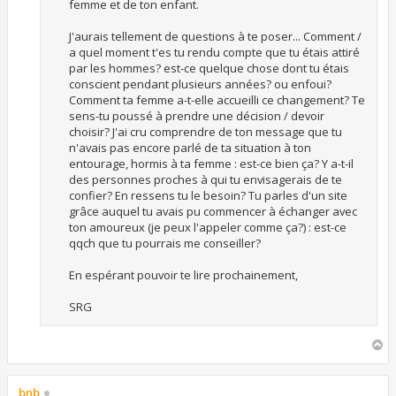
femme et de ton enfant.
J'aurais tellement de questions à te poser... Comment /
a quel moment t'es tu rendu compte que tu étais attiré
par les hommes? est-ce quelque chose dont tu étais
conscient pendant plusieurs années? ou enfoui?
Comment ta femme a-t-elle accueilli ce changement? Te
sens-tu poussé à prendre une décision / devoir
choisir? J'ai cru comprendre de ton message que tu
n'avais pas encore parlé de ta situation à ton
entourage, hormis à ta femme : est-ce bien ça? Y a-t-il
des personnes proches à qui tu envisagerais de te
confier? En ressens tu le besoin? Tu parles d'un site
grâce auquel tu avais pu commencer à échanger avec
ton amoureux (je peux l'appeler comme ça?) : est-ce
qqch que tu pourrais me conseiller?
En espérant pouvoir te lire prochainement,
SRG
H
a
u
t
bnb