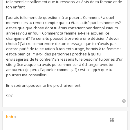
tellement le tiraillement que tu ressens vis à vis de ta femme et de
ton enfant.
J'aurais tellement de questions à te poser... Comment / a quel
moment t'es tu rendu compte que tu étais attiré par les hommes?
est-ce quelque chose dont tu étais conscient pendant plusieurs
années? ou enfoui? Comment ta femme a-t-elle accueilli ce
changement? Te sens-tu poussé à prendre une décision / devoir
choisir? J'ai cru comprendre de ton message que tu n'avais pas
encore parlé de ta situation à ton entourage, hormis à ta femme :
est-ce bien ça? Y a-t-il des personnes proches à qui tu
envisagerais de te confier? En ressens tu le besoin? Tu parles d'un
site grâce auquel tu avais pu commencer à échanger avec ton
amoureux (je peux l'appeler comme ça?) : est-ce qqch que tu
pourrais me conseiller?
En espérant pouvoir te lire prochainement,
SRG
H
a
u
t
bnb