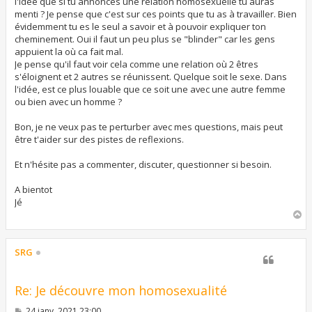
l'idée que si tu annonces une relation homosexuelle tu auras
menti ? Je pense que c'est sur ces points que tu as à travailler. Bien
évidemment tu es le seul a savoir et à pouvoir expliquer ton
cheminement. Oui il faut un peu plus se "blinder" car les gens
appuient la où ca fait mal.
Je pense qu'il faut voir cela comme une relation où 2 êtres
s'éloignent et 2 autres se réunissent. Quelque soit le sexe. Dans
l'idée, est ce plus louable que ce soit une avec une autre femme
ou bien avec un homme ?
Bon, je ne veux pas te perturber avec mes questions, mais peut
être t'aider sur des pistes de reflexions.
Et n'hésite pas a commenter, discuter, questionner si besoin.
A bientot
Jé
H
a
u
t
SRG
Re: Je découvre mon homosexualité
M
24 janv. 2021 23:00