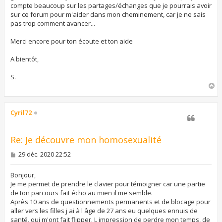
compte beaucoup sur les partages/échanges que je pourrais avoir
sur ce forum pour m'aider dans mon cheminement, car je ne sais
pas trop comment avancer...
Merci encore pour ton écoute et ton aide
A bientôt,
S.
H
a
u
t
Cyril72
Re: Je découvre mon homosexualité
M
29 déc. 2020 22:52
e
s
s
Bonjour,
a
Je me permet de prendre le clavier pour témoigner car une partie
g
de ton parcours fait écho au mien il me semble.
e
Après 10 ans de questionnements permanents et de blocage pour
aller vers les filles j ai à l âge de 27 ans eu quelques ennuis de
santé, qui m'ont fait flipper. L impression de perdre mon temps, de