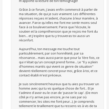
m'apporte la lecture de ton témoignage!
Grâce à ce forum, j'avais enfin commencé à parler de
ma situation, de qui je suis vraiment. Les différentes
réponses reçues m'aident, chacune à leur manière, à
avancer. Parce qu'elles me font me sentir moins seul
face à ce bouleversement. Parce que l'écoute, le
soutien et la compréhension que je reçois me font du
bien... et j'espère que tu y trouveras toi aussi un
réconfort.
Aujourd'hui, ton message me touche tout
particulièrement, par son honnêteté, par sa
résonance... mais aussi parce que pour la 1ère fois, ce
qui n'était qu'un concept prend forme... Le "Il y a plein
d'hommes mariés qui vivent ce genre de situation"
devient réellement concret pour moi, grâce à toi, et ce
contact établi m'est précieux.
Je suis sincèrement heureux que tu aies pu trouver un
homme avec qui tu vis quelque chose de fort... Et je
t'admire d'avoir eu le cran de 'passer le cap'. (De mon
côté je n'y arrive pas encore, je ne sais par où
commencer, les sites me font peur...). Je comprends
tellement le tiraillement que tu ressens vis à vis de ta