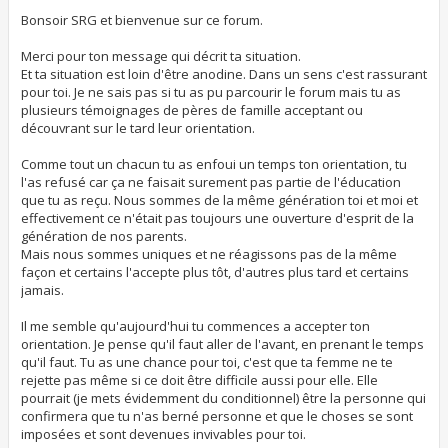
s
s
Bonsoir SRG et bienvenue sur ce forum.
a
g
Merci pour ton message qui décrit ta situation.
e
Et ta situation est loin d'être anodine. Dans un sens c'est rassurant
pour toi. Je ne sais pas si tu as pu parcourir le forum mais tu as
plusieurs témoignages de pères de famille acceptant ou
découvrant sur le tard leur orientation.
Comme tout un chacun tu as enfoui un temps ton orientation, tu
l'as refusé car ça ne faisait surement pas partie de l'éducation
que tu as reçu. Nous sommes de la même génération toi et moi et
effectivement ce n'était pas toujours une ouverture d'esprit de la
génération de nos parents.
Mais nous sommes uniques et ne réagissons pas de la même
façon et certains l'accepte plus tôt, d'autres plus tard et certains
jamais.
Il me semble qu'aujourd'hui tu commences a accepter ton
orientation. Je pense qu'il faut aller de l'avant, en prenant le temps
qu'il faut. Tu as une chance pour toi, c'est que ta femme ne te
rejette pas même si ce doit être difficile aussi pour elle. Elle
pourrait (je mets évidemment du conditionnel) être la personne qui
confirmera que tu n'as berné personne et que le choses se sont
imposées et sont devenues invivables pour toi.