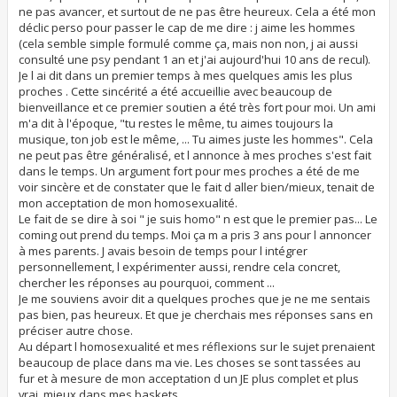
ne pas avancer, et surtout de ne pas être heureux. Cela a été mon
déclic perso pour passer le cap de me dire : j aime les hommes
(cela semble simple formulé comme ça, mais non non, j ai aussi
consulté une psy pendant 1 an et j'ai aujourd'hui 10 ans de recul).
Je l ai dit dans un premier temps à mes quelques amis les plus
proches . Cette sincérité a été accueillie avec beaucoup de
bienveillance et ce premier soutien a été très fort pour moi. Un ami
m'a dit à l'époque, "tu restes le même, tu aimes toujours la
musique, ton job est le même, ... Tu aimes juste les hommes". Cela
ne peut pas être généralisé, et l annonce à mes proches s'est fait
dans le temps. Un argument fort pour mes proches a été de me
voir sincère et de constater que le fait d aller bien/mieux, tenait de
mon acceptation de mon homosexualité.
Le fait de se dire à soi " je suis homo" n est que le premier pas... Le
coming out prend du temps. Moi ça m a pris 3 ans pour l annoncer
à mes parents. J avais besoin de temps pour l intégrer
personnellement, l expérimenter aussi, rendre cela concret,
chercher les réponses au pourquoi, comment ...
Je me souviens avoir dit a quelques proches que je ne me sentais
pas bien, pas heureux. Et que je cherchais mes réponses sans en
préciser autre chose.
Au départ l homosexualité et mes réflexions sur le sujet prenaient
beaucoup de place dans ma vie. Les choses se sont tassées au
fur et à mesure de mon acceptation d un JE plus complet et plus
vrai, mieux dans mes baskets, ...