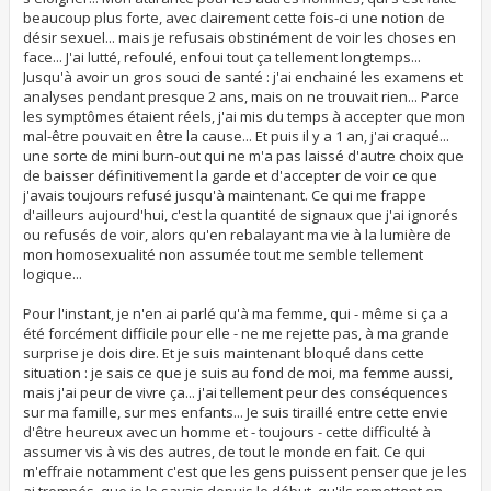
beaucoup plus forte, avec clairement cette fois-ci une notion de
désir sexuel... mais je refusais obstinément de voir les choses en
face... J'ai lutté, refoulé, enfoui tout ça tellement longtemps...
Jusqu'à avoir un gros souci de santé : j'ai enchainé les examens et
analyses pendant presque 2 ans, mais on ne trouvait rien... Parce
les symptômes étaient réels, j'ai mis du temps à accepter que mon
mal-être pouvait en être la cause... Et puis il y a 1 an, j'ai craqué...
une sorte de mini burn-out qui ne m'a pas laissé d'autre choix que
de baisser définitivement la garde et d'accepter de voir ce que
j'avais toujours refusé jusqu'à maintenant. Ce qui me frappe
d'ailleurs aujourd'hui, c'est la quantité de signaux que j'ai ignorés
ou refusés de voir, alors qu'en rebalayant ma vie à la lumière de
mon homosexualité non assumée tout me semble tellement
logique...
Pour l'instant, je n'en ai parlé qu'à ma femme, qui - même si ça a
été forcément difficile pour elle - ne me rejette pas, à ma grande
surprise je dois dire. Et je suis maintenant bloqué dans cette
situation : je sais ce que je suis au fond de moi, ma femme aussi,
mais j'ai peur de vivre ça... j'ai tellement peur des conséquences
sur ma famille, sur mes enfants... Je suis tiraillé entre cette envie
d'être heureux avec un homme et - toujours - cette difficulté à
assumer vis à vis des autres, de tout le monde en fait. Ce qui
m'effraie notamment c'est que les gens puissent penser que je les