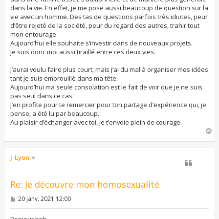
dans la vie. En effet, je me pose aussi beaucoup de question sur la
vie avec un homme. Des tas de questions parfois très idiotes, peur
d’être rejeté de la société, peur du regard des autres, trahir tout
mon entourage.
Aujourd’hui elle souhaite s’investir dans de nouveaux projets.
Je suis donc moi aussi tiraillé entre ces deux vies.
J’aurai voulu faire plus court, mais j’ai du mal à organiser mes idées
tant je suis embrouillé dans ma tête.
Aujourd’hui ma seule consolation est le fait de voir que je ne suis
pas seul dans ce cas.
J’en profite pour te remercier pour ton partage d’expérience qui, je
pense, a été lu par beaucoup.
Au plaisir d’échanger avec toi, je t’envoie plein de courage.
H
a
u
t
J-Lyon
Re: Je découvre mon homosexualité
M
20 janv. 2021 12:00
e
s
s
Bonjour bnb,