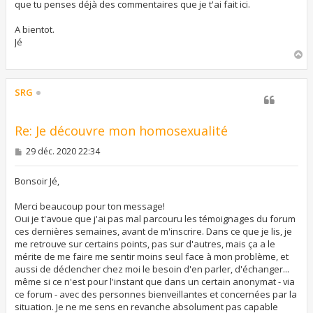
que tu penses déjà des commentaires que je t'ai fait ici.
A bientot.
Jé
H
a
u
t
SRG
Re: Je découvre mon homosexualité
M
29 déc. 2020 22:34
e
s
s
Bonsoir Jé,
a
g
Merci beaucoup pour ton message!
e
Oui je t'avoue que j'ai pas mal parcouru les témoignages du forum
ces dernières semaines, avant de m'inscrire. Dans ce que je lis, je
me retrouve sur certains points, pas sur d'autres, mais ça a le
mérite de me faire me sentir moins seul face à mon problème, et
aussi de déclencher chez moi le besoin d'en parler, d'échanger...
même si ce n'est pour l'instant que dans un certain anonymat - via
ce forum - avec des personnes bienveillantes et concernées par la
situation. Je ne me sens en revanche absolument pas capable