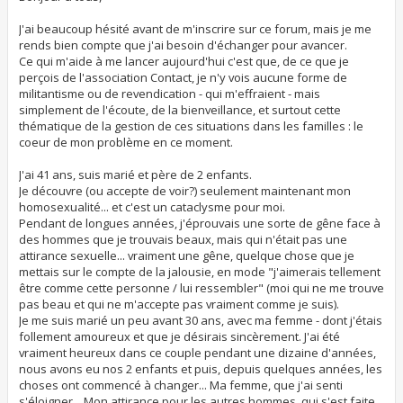
a
g
J'ai beaucoup hésité avant de m'inscrire sur ce forum, mais je me
e
rends bien compte que j'ai besoin d'échanger pour avancer.
Ce qui m'aide à me lancer aujourd'hui c'est que, de ce que je
perçois de l'association Contact, je n'y vois aucune forme de
militantisme ou de revendication - qui m'effraient - mais
simplement de l'écoute, de la bienveillance, et surtout cette
thématique de la gestion de ces situations dans les familles : le
coeur de mon problème en ce moment.
J'ai 41 ans, suis marié et père de 2 enfants.
Je découvre (ou accepte de voir?) seulement maintenant mon
homosexualité... et c'est un cataclysme pour moi.
Pendant de longues années, j'éprouvais une sorte de gêne face à
des hommes que je trouvais beaux, mais qui n'était pas une
attirance sexuelle... vraiment une gêne, quelque chose que je
mettais sur le compte de la jalousie, en mode "j'aimerais tellement
être comme cette personne / lui ressembler" (moi qui ne me trouve
pas beau et qui ne m'accepte pas vraiment comme je suis).
Je me suis marié un peu avant 30 ans, avec ma femme - dont j'étais
follement amoureux et que je désirais sincèrement. J'ai été
vraiment heureux dans ce couple pendant une dizaine d'années,
nous avons eu nos 2 enfants et puis, depuis quelques années, les
choses ont commencé à changer... Ma femme, que j'ai senti
s'éloigner... Mon attirance pour les autres hommes, qui s'est faite