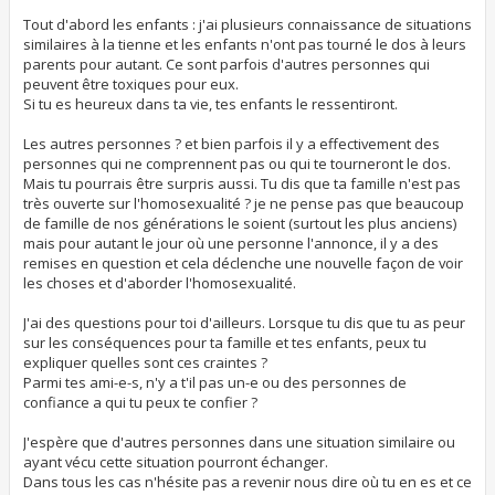
Tout d'abord les enfants : j'ai plusieurs connaissance de situations
similaires à la tienne et les enfants n'ont pas tourné le dos à leurs
parents pour autant. Ce sont parfois d'autres personnes qui
peuvent être toxiques pour eux.
Si tu es heureux dans ta vie, tes enfants le ressentiront.
Les autres personnes ? et bien parfois il y a effectivement des
personnes qui ne comprennent pas ou qui te tourneront le dos.
Mais tu pourrais être surpris aussi. Tu dis que ta famille n'est pas
très ouverte sur l'homosexualité ? je ne pense pas que beaucoup
de famille de nos générations le soient (surtout les plus anciens)
mais pour autant le jour où une personne l'annonce, il y a des
remises en question et cela déclenche une nouvelle façon de voir
les choses et d'aborder l'homosexualité.
J'ai des questions pour toi d'ailleurs. Lorsque tu dis que tu as peur
sur les conséquences pour ta famille et tes enfants, peux tu
expliquer quelles sont ces craintes ?
Parmi tes ami-e-s, n'y a t'il pas un-e ou des personnes de
confiance a qui tu peux te confier ?
J'espère que d'autres personnes dans une situation similaire ou
ayant vécu cette situation pourront échanger.
Dans tous les cas n'hésite pas a revenir nous dire où tu en es et ce