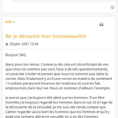
H
a
u
t
bnb
Re: Je découvre mon homosexualité
M
26 janv. 2021 12:44
e
s
s
Bonjour SRG,
a
g
Merci pour ton retour. Comme tu dis cela est réconfortant de voir
e
que nous ne sommes pas seul. Face à de tels questionnements,
on peut vite s'isoler et penser que nous ne sommes pas dans la
norme. Mais finalement y a t-il une norme en matière de sentiment
? Combien paraissent heureux de l'extérieur et sont en fait
emprisonnés dans leur vie. Nous en sommes d'ailleurs l'exemple.
Je pense que j'ai toujours été attiré par les hommes. Pour être
honnête j'ai toujours regardé les hommes dans le rue. Et à l'age de
la découverte de la sexualité, je me suis vite rendu compte que
j'aimer regarder aussi bien les hommes que les femmes et qu'il y
avait une certaine attirance sexuelle vis à vis des hommes.