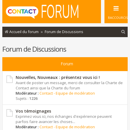
RACCOURCIS
R
Accueil du forum
Forum de Discussions
e
Forum de Discussions
c
h
Forum
e
r
Nouvelles, Nouveaux : présentez vous ici !
c
Avant de poster un message, merci de consulter la Charte de
Contact ainsi que la Charte du forum
h
Modérateur :
Contact - Equipe de modération
e
Sujets :
1226
r
Vos témoignages
Exprimez vous ici, nos échanges d'expérience peuvent
parfois faire avancer les choses...
Modérateur :
Contact - Equipe de modération